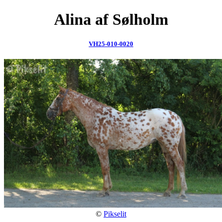
Alina af Sølholm
VH25-010-0020
©
Pikselit