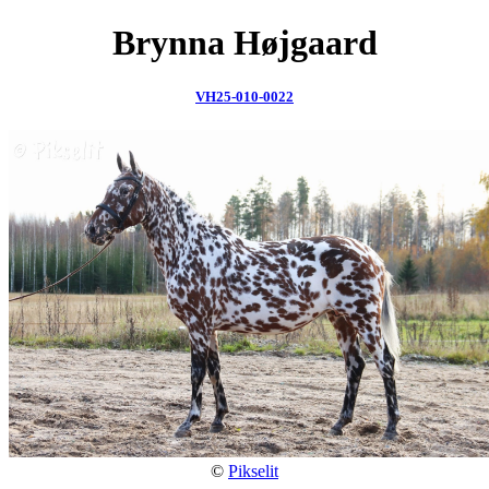
Brynna Højgaard
VH25-010-0022
©
Pikselit