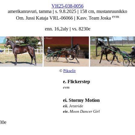
VH25-038-0056
amerikanravuri, tamma
|
s. 9.8.2025
|
158 cm, mustanruunikko
evm
Om. Jussi Kataja VRL-06066
|
Kasv. Team Joska
enn. 16,2aly
|
vs. 8230e
©
Pikselit
e. Flickerstep
evm
ei. Stormy Motion
eii.
Jetstride
eie.
Moon Dancer Girl
30e