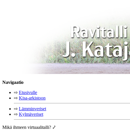
Navigaatio
⇨
Etusivulle
⇨
Kisa-arkistoon
⇨
Lämminveriset
⇨
Kylmäveriset
Mikä ihmeen virtuaalitalli? ⤦