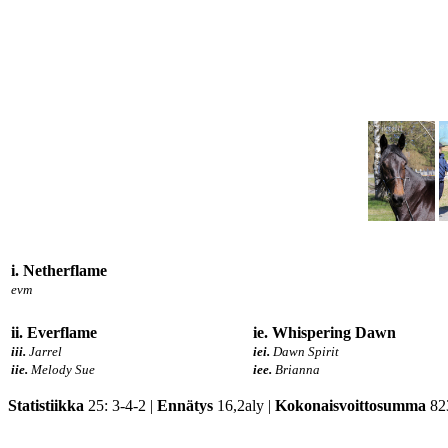
i. Netherflame
evm
ii. Everflame
ie. Whispering Dawn
iii.
Jarrel
iei.
Dawn Spirit
iie.
Melody Sue
iee.
Brianna
Statistiikka
25: 3-4-2 |
Ennätys
16,2aly |
Kokonaisvoittosumma
82