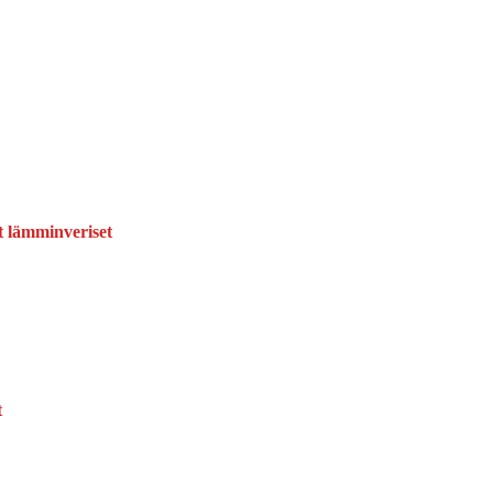
ät lämminveriset
t