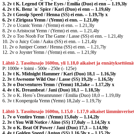
3. 2v t K. Legend Of The Eyes / Emilia (Duo) ei enn -- 1.19,3ly
4. 2v t K. Benz ´n´ Spice / Kari (Duo) ei enn -- 1.19,6ly
5. 2v t Gossip Speed / Henna (SS) ei enn. – 1.19,7ly x
6. 2v t Zirigoza Yemn / (Yemn) ei enn. -- 1.21,0ly
7. 2v o Ucanic Yemn / (Yemn) ei enn. -- 1.21,3ly
8. 2v o Aristocrat Yemn / (Yemn) ei enn. -- 1.21,4ly
9. 2v o Too Noob For The Game / Lasse (SS) ei enn. – 1.21,4ly
10. 2v o Juicy Coin / Aaku (SS) ei enn. – 1.21,4ly
11. 2v o Juniper Comet / Henna (SS) ei enn. – 1.21,7ly
12. 2v o Joyster Yemn / (Yemn) ei enn. -- 1.21,9ly
Lähtö 2. Tasoitusajo 1600m, yli 1.18,0 aikaiset ja ennätyksettöm
P: 1000e + loimi - 500e - 250e (- 125e)
1. 3v t K. Midnight Hammer / Kari (Duo) 18,1 -- 1.16,5ly
2. 3v t Awesome Wild One / Lasse (SS) 19,2ly – 1.16,5ly
3. 3v o Docventures Yemn / (Yemn) 18,2ake -- 1.17,2ly x
4. 4v t K. Dreambeat / Jani (Duo) 18,1 -- 1.18,5ly
5. 3v o K. Hero´s Dreamrunner / Emilia (Duo) 18,0 -- 1.19,0ly
6. 3v t Konpergola Yemn (Yemn) 18,2aly -- 1.19,7ly
Lähtö 3. Tasoitusajo 1600m, 1.15,0 - 1.17,9 aikaiset lämminverise
1. 7v o Ventiro Yemn / (Yemn) 15,0aly -- 1.14,2ly
2. 3v t You Will Notice / Aino (SS) 17,0aly -- 1.14,5ly x
3. 3v o K. Beat Of Power / Jani (Duo) 17,3 -- 1.14,9ly
4. 4v t Golden Speed / Anton (SS) 1.16,5ly x – 1.15,2ly