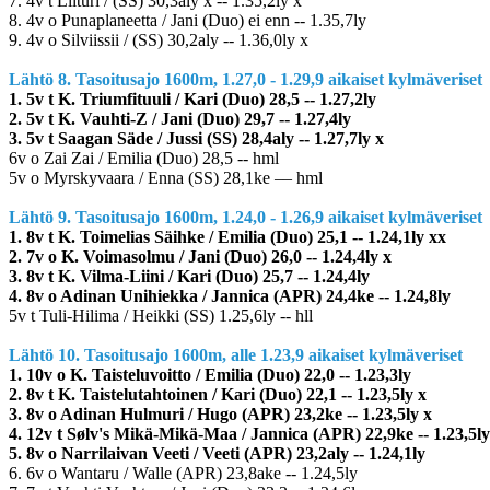
7. 4v t Liituri / (SS) 30,3aly x -- 1.35,2ly x
8. 4v o Punaplaneetta / Jani (Duo) ei enn -- 1.35,7ly
9. 4v o Silviissii / (SS) 30,2aly -- 1.36,0ly x
Lähtö 8. Tasoitusajo 1600m, 1.27,0 - 1.29,9 aikaiset kylmäveriset
1. 5v t K. Triumfituuli / Kari (Duo) 28,5 -- 1.27,2ly
2. 5v t K. Vauhti-Z / Jani (Duo) 29,7 -- 1.27,4ly
3. 5v t Saagan Säde / Jussi (SS) 28,4aly -- 1.27,7ly x
6v o Zai Zai / Emilia (Duo) 28,5 -- hml
5v o Myrskyvaara / Enna (SS) 28,1ke –– hml
Lähtö 9. Tasoitusajo 1600m, 1.24,0 - 1.26,9 aikaiset kylmäveriset
1. 8v t K. Toimelias Säihke / Emilia (Duo) 25,1 -- 1.24,1ly xx
2. 7v o K. Voimasolmu / Jani (Duo) 26,0 -- 1.24,4ly x
3. 8v t K. Vilma-Liini / Kari (Duo) 25,7 -- 1.24,4ly
4. 8v o Adinan Unihiekka / Jannica (APR) 24,4ke -- 1.24,8ly
5v t Tuli-Hilima / Heikki (SS) 1.25,6ly -- hll
Lähtö 10. Tasoitusajo 1600m, alle 1.23,9 aikaiset kylmäveriset
1. 10v o K. Taisteluvoitto / Emilia (Duo) 22,0 -- 1.23,3ly
2. 8v t K. Taistelutahtoinen / Kari (Duo) 22,1 -- 1.23,5ly x
3. 8v o Adinan Hulmuri / Hugo (APR) 23,2ke -- 1.23,5ly x
4. 12v t Sølv's Mikä-Mikä-Maa / Jannica (APR) 22,9ke -- 1.23,5ly
5. 8v o Narrilaivan Veeti / Veeti (APR) 23,2aly -- 1.24,1ly
6. 6v o Wantaru / Walle (APR) 23,8ake -- 1.24,5ly