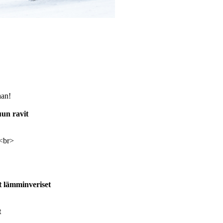
aan!
un ravit
 <br>
ät lämminveriset
t