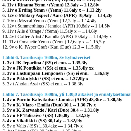
4. 11v t Rinama Yemn / (Yemn) 12,3aly -- 1.12,8ly
5. 11v o Erding Yemn / (Yemn) 11,6aly x -- 1.13,2ly
6. 12v o Military Aspect / Aaro (APR) 10,9aly -- 1.14,2ly
7. 10v o Mezcal Yemn / (Yemn) 12,2aly -- 1.14,4ly
8. 12v t Summerthings / Jannica (APR) 10,8aly -- 1.14,5ly
9. 11v t Aile d’Orage / (Yemn) 11,5aly x -- 1.14,6ly
10. 4v t Coffee Artist / Kamilla (APR) 10,9aly -- 1.14,9ly x
11. 11v t Omanette Yemn / (Yemn) 12,6aly x -- 1.15,5ly
12. 9v o K. PAper Craft / Kari (Duo) 12,3 -- 1.15,6ly
Lähtö 6. Tasoitusajo 1600m, 3v kylmäveriset
1. 3v t JK Jepariina / (SS) ei enn. -- 1.35,3ly
2. 3v o JK Pontikka / (SS) ei enn. -- 1.35,4ly xx
3. 3v o Lastunpään Lemponen / (SS) ei enn. -- 1.36,8ly
4. 3v o Pikkutykki / (SS) ei enn. -- 1.37,9ly x
5. 3v t Aholan Assi / (SS) ei enn. -- 1.38,3ly
Lähtö 7. Tasoitusajo 1600m, yli 1.30,0 aikaiset ja ennätyksettömä
1. 4v o Purnin Kahvikutsu / Jannica (APR) 48,3ke -- 1.30,5ly
2. 7v o K. Vlaro / Emilia (Duo) 30,1 -- 1.30,7ly x
3. 5v o K. Zarvaahde / Kari (Duo) 30,4 -- 1.31,8ly
4. 5v o EP Tuliraivo / (SS) 1.36,0ly -- 1.32,3ly
5. 4v o Vikatikki / (SS) 30,1aly -- 1.32,9ly
6. 5v o Valio / (SS) 1.30,4ake –– 1.34,7ly x