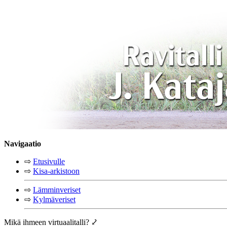
Navigaatio
⇨
Etusivulle
⇨
Kisa-arkistoon
⇨
Lämminveriset
⇨
Kylmäveriset
Mikä ihmeen virtuaalitalli? ⤦