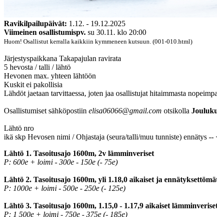
Ravikilpailupäivät:
1.12. - 19.12.2025
Viimeinen osallistumispv.
su 30.11. klo 20:00
Huom! Osallistut kerralla kaikkiin kymmeneen kutsuun. (001-010.html)
Järjestyspaikkana Takapajulan ravirata
5 hevosta / talli / lähtö
Hevonen max. yhteen lähtöön
Kuskit ei pakollisia
Lähdöt jaetaan tarvittaessa, joten jaa osallistujat hitaimmasta nopeimp
Osallistumiset sähköpostiin
elisa06066@gmail.com
otsikolla
Jouluku
Lähtö nro
ikä skp Hevosen nimi / Ohjastaja (seura/talli/muu tunniste) ennätys --
Lähtö 1. Tasoitusajo 1600m, 2v lämminveriset
P: 600e + loimi - 300e - 150e (- 75e)
Lähtö 2. Tasoitusajo 1600m, yli 1.18,0 aikaiset ja ennätyksettöm
P: 1000e + loimi - 500e - 250e (- 125e)
Lähtö 3. Tasoitusajo 1600m, 1.15,0 - 1.17,9 aikaiset lämminverise
P: 1 500e + loimi - 750e - 375e (- 185e)