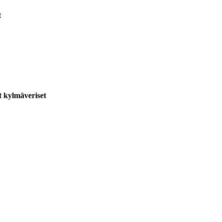
t
t kylmäveriset