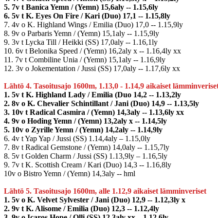
5. 7v t Banica Yemn / (Yemn) 15,6aly -- 1.15,6ly
6. 5v t K. Eyes On Fire / Kari (Duo) 17,1 -- 1.15,8ly
7. 4v o K. Highland Wings / Emilia (Duo) 17,0 -- 1.15,9ly
8. 9v o Parbaris Yemn / (Yemn) 15,1aly -- 1.15,9ly
9. 3v t Lycka Till / Heikki (SS) 17,0aly -- 1.16,1ly
10. 6v t Belonika Speed / (Yemn) 16,2aly x -- 1.16,4ly xx
11. 7v t Combiline Unia / (Yemn) 15,1aly -- 1.16,9ly
12. 3v o Jokementation / Jussi (SS) 17,0aly -- 1.17,6ly xx
Lähtö 4. Tasoitusajo 1600m, 1.13,0 - 1.14,9 aikaiset lämminverise
1. 5v t K. Highland Lady / Emilia (Duo 14,2 -- 1.13,2ly
2. 8v o K. Chevalier Schintillant / Jani (Duo) 14,9 -- 1.13,5ly
3. 10v t Radical Casmira / (Yemn) 14,3aly -- 1.13,6ly xx
4. 9v o Hoding Yemn / (Yemn) 13,2aly x -- 1.14,5ly
5. 10v o Zyrille Yemn / (Yemn) 14,2aly -- 1.14,9ly
6. 4v t Yap Yap / Jussi (SS) 1.14,4aly – 1.15,0ly
7. 8v t Radical Gemstone / (Yemn) 14,0aly -- 1.15,7ly
8. 5v t Golden Charm / Jussi (SS) 1.13,9ly – 1.16,5ly
9. 7v t K. Scottish Cream / Kari (Duo) 14,3 -- 1.16,8ly
10v o Bistro Yemn / (Yemn) 14,3aly -- hml
Lähtö 5. Tasoitusajo 1600m, alle 1.12,9 aikaiset lämminveriset
1. 5v o K. Velvet Sylvester / Jani (Duo) 12,9 -- 1.12,3ly x
2. 9v t K. Alisome / Emilia (Duo) 12,3 -- 1.12,4ly
3. 9v o Icaros Hope / Olli (SS) 12,3aly xx – 1.12,6ly