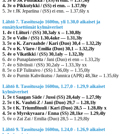
3. 3v o JK Pontikka / (SS) ei enn. -- 1.37,9ly
4. 3v o Pikkutykki / (SS) ei enn. -- 1.37,9ly
5. 3v t JK Jepariina / (SS) ei enn. -- 1.37,6ly x
Lähtö 7. Tasoitusajo 1600m, yli 1.30,0 aikaiset ja
ennätyksettömät kylmäveriset
1. 4v t Liituri / (SS) 30,3aly x -- 1.30,8ly
2. 5v o Valio / (SS) 1.30,4ake –– 1.31,3ly
3. 5v o K. Zarvaahde / Kari (Duo) 30,4 -- 1.32,2ly
4. 7v o K. Vlaro / Emilia (Duo) 30,1 -- 1.32,2ly
5. 4v o Vikatikki / (SS) 30,1aly -- 1.32,3ly
6. 4v o Punaplaneetta / Jani (Duo) ei enn -- 1.33,2ly
7. 4v o Silviissii / (SS) 30,2aly -- 1.33,3ly xx
8. 5v o EP Tuliraivo / (SS) 1.36,0ly -- 1.35,0ly
9. 4v o Purnin Kahvikutsu / Jannica (APR) 48,3ke -- 1.35,6ly
Lähtö 8. Tasoitusajo 1600m, 1.27,0 - 1.29,9 aikaiset
kylmäveriset
1. 5v t Saagan Säde / Jussi (SS) 28,4aly -- 1.27,9ly
2. 5v t K. Vauhti-Z / Jani (Duo) 29,7 -- 1.28,1ly
3. 5v t K. Triumfituuli / Kari (Duo) 28,5 -- 1.28,8ly x
4. 5v o Myrskyvaara / Enna (SS) 28,1ke –– 1.29,4ly
5. 6v o Zai Zai / Emilia (Duo) 28,5 -- 1.29,8ly
Lähtö 9. Tasoitusajo 1600m, 1.24,0 - 1.26,9 aikaiset