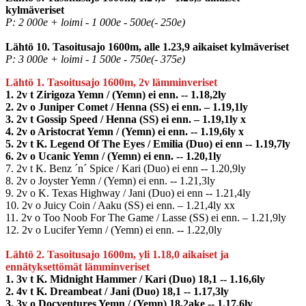
kylmäveriset
P: 2 000e + loimi - 1 000e - 500e(- 250e)
Lähtö 10. Tasoitusajo 1600m, alle 1.23,9 aikaiset kylmäveriset
P: 3 000e + loimi - 1 500e - 750e(- 375e)
Lähtö 1. Tasoitusajo 1600m, 2v lämminveriset
1. 2v t Zirigoza Yemn / (Yemn) ei enn. -- 1.18,2ly
2. 2v o Juniper Comet / Henna (SS) ei enn. – 1.19,1ly
3. 2v t Gossip Speed / Henna (SS) ei enn. – 1.19,1ly x
4. 2v o Aristocrat Yemn / (Yemn) ei enn. -- 1.19,6ly x
5. 2v t K. Legend Of The Eyes / Emilia (Duo) ei enn -- 1.19,7ly
6. 2v o Ucanic Yemn / (Yemn) ei enn. -- 1.20,1ly
7. 2v t K. Benz ´n´ Spice / Kari (Duo) ei enn -- 1.20,9ly
8. 2v o Joyster Yemn / (Yemn) ei enn. -- 1.21,3ly
9. 2v o K. Texas Highway / Jani (Duo) ei enn -- 1.21,4ly
10. 2v o Juicy Coin / Aaku (SS) ei enn. – 1.21,4ly xx
11. 2v o Too Noob For The Game / Lasse (SS) ei enn. – 1.21,9ly
12. 2v o Lucifer Yemn / (Yemn) ei enn. -- 1.22,0ly
Lähtö 2. Tasoitusajo 1600m, yli 1.18,0 aikaiset ja
ennätyksettömät lämminveriset
1. 3v t K. Midnight Hammer / Kari (Duo) 18,1 -- 1.16,6ly
2. 4v t K. Dreambeat / Jani (Duo) 18,1 -- 1.17,3ly
3. 3v o Docventures Yemn / (Yemn) 18,2ake -- 1.17,6ly