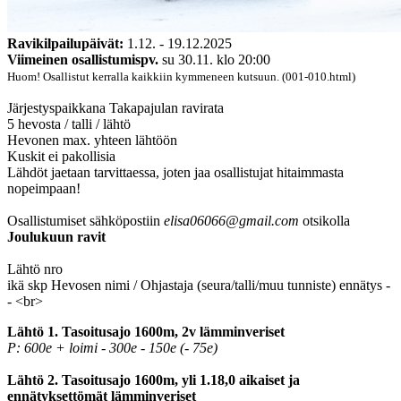
Ravikilpailupäivät:
1.12. - 19.12.2025
Viimeinen osallistumispv.
su 30.11. klo 20:00
Huom! Osallistut kerralla kaikkiin kymmeneen kutsuun. (001-010.html)
Järjestyspaikkana Takapajulan ravirata
5 hevosta / talli / lähtö
Hevonen max. yhteen lähtöön
Kuskit ei pakollisia
Lähdöt jaetaan tarvittaessa, joten jaa osallistujat hitaimmasta
nopeimpaan!
Osallistumiset sähköpostiin
elisa06066@gmail.com
otsikolla
Joulukuun ravit
Lähtö nro
ikä skp Hevosen nimi / Ohjastaja (seura/talli/muu tunniste) ennätys -
- <br>
Lähtö 1. Tasoitusajo 1600m, 2v lämminveriset
P: 600e + loimi - 300e - 150e (- 75e)
Lähtö 2. Tasoitusajo 1600m, yli 1.18,0 aikaiset ja
ennätyksettömät lämminveriset