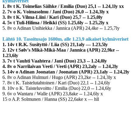
kylmäveriset
1. 8v t K. Toimelias Säihke / Emilia (Duo) 25,1 -- 1.24,1ly xx
2. 7v o K. Voimasolmu / Jani (Duo) 26,0 -- 1.24,3ly x
3. 8v t K. Vilma-Liini / Kari (Duo) 25,7 -- 1.25,0ly
4. 5v t Tuli-Hilima / Heikki (SS) 1.25,6ly -- 1.25,2ly x
5. 8v o Adinan Unihiekka / Jannica (APR) 24,4ke -- 1.25,7ly
Lähtö 10. Tasoitusajo 1600m, alle 1.23,9 aikaiset kylmäveriset
1. 14v t R.K. Susityttö / Liia (SS) 21,1aly –– 1.23,5ly
2. 12v t Sølv's Mikä-Mikä-Maa / Jannica (APR) 22,9ke --
1.23,6ly
3. 7v t Vauhti Vaahtera / Jani (Duo) 23,3 -- 1.24,0ly
4. 8v o Narrilaivan Veeti / Veeti (APR) 23,2aly -- 1.24,2ly
5. 14v o Adinan Joonatan / Joonatan (APR) 23,1aly -- 1.24,2ly
6. 8v o Adinan Hulmuri / Hugo (APR) 23,2ke -- 1.24,3ly x
7. 8v t K. Taistelutahtoinen / Kari (Duo) 22,1 -- 1.24,6ly
8. 10v o K. Taisteluvoitto / Emilia (Duo) 22,0 -- 1.24,6ly
9. 6v o Wantaru / Walle (APR) 23,8ake -- 1.24,6ly x
15 o A.P. Solmunen / Hanna (SS) 22,6ake x –– hll