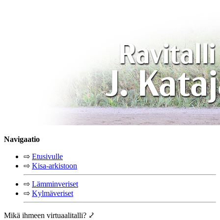
Navigaatio
⇨
Etusivulle
⇨
Kisa-arkistoon
⇨
Lämminveriset
⇨
Kylmäveriset
Mikä ihmeen virtuaalitalli? ⤦