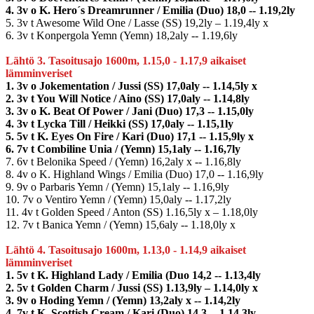
4. 3v o K. Hero´s Dreamrunner / Emilia (Duo) 18,0 -- 1.19,2ly
5. 3v t Awesome Wild One / Lasse (SS) 19,2ly – 1.19,4ly x
6. 3v t Konpergola Yemn (Yemn) 18,2aly -- 1.19,6ly
Lähtö 3. Tasoitusajo 1600m, 1.15,0 - 1.17,9 aikaiset
lämminveriset
1. 3v o Jokementation / Jussi (SS) 17,0aly -- 1.14,5ly x
2. 3v t You Will Notice / Aino (SS) 17,0aly -- 1.14,8ly
3. 3v o K. Beat Of Power / Jani (Duo) 17,3 -- 1.15,0ly
4. 3v t Lycka Till / Heikki (SS) 17,0aly -- 1.15,1ly
5. 5v t K. Eyes On Fire / Kari (Duo) 17,1 -- 1.15,9ly x
6. 7v t Combiline Unia / (Yemn) 15,1aly -- 1.16,7ly
7. 6v t Belonika Speed / (Yemn) 16,2aly x -- 1.16,8ly
8. 4v o K. Highland Wings / Emilia (Duo) 17,0 -- 1.16,9ly
9. 9v o Parbaris Yemn / (Yemn) 15,1aly -- 1.16,9ly
10. 7v o Ventiro Yemn / (Yemn) 15,0aly -- 1.17,2ly
11. 4v t Golden Speed / Anton (SS) 1.16,5ly x – 1.18,0ly
12. 7v t Banica Yemn / (Yemn) 15,6aly -- 1.18,0ly x
Lähtö 4. Tasoitusajo 1600m, 1.13,0 - 1.14,9 aikaiset
lämminveriset
1. 5v t K. Highland Lady / Emilia (Duo 14,2 -- 1.13,4ly
2. 5v t Golden Charm / Jussi (SS) 1.13,9ly – 1.14,0ly x
3. 9v o Hoding Yemn / (Yemn) 13,2aly x -- 1.14,2ly
4. 7v t K. Scottish Cream / Kari (Duo) 14,3 -- 1.14,3ly