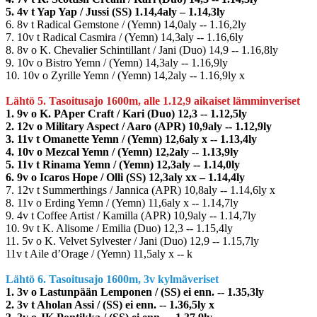
5. 4v t Yap Yap / Jussi (SS) 1.14,4aly – 1.14,3ly
6. 8v t Radical Gemstone / (Yemn) 14,0aly -- 1.16,2ly
7. 10v t Radical Casmira / (Yemn) 14,3aly -- 1.16,6ly
8. 8v o K. Chevalier Schintillant / Jani (Duo) 14,9 -- 1.16,8ly
9. 10v o Bistro Yemn / (Yemn) 14,3aly -- 1.16,9ly
10. 10v o Zyrille Yemn / (Yemn) 14,2aly -- 1.16,9ly x
Lähtö 5. Tasoitusajo 1600m, alle 1.12,9 aikaiset lämminveriset
1. 9v o K. PAper Craft / Kari (Duo) 12,3 -- 1.12,5ly
2. 12v o Military Aspect / Aaro (APR) 10,9aly -- 1.12,9ly
3. 11v t Omanette Yemn / (Yemn) 12,6aly x -- 1.13,4ly
4. 10v o Mezcal Yemn / (Yemn) 12,2aly -- 1.13,9ly
5. 11v t Rinama Yemn / (Yemn) 12,3aly -- 1.14,0ly
6. 9v o Icaros Hope / Olli (SS) 12,3aly xx – 1.14,4ly
7. 12v t Summerthings / Jannica (APR) 10,8aly -- 1.14,6ly x
8. 11v o Erding Yemn / (Yemn) 11,6aly x -- 1.14,7ly
9. 4v t Coffee Artist / Kamilla (APR) 10,9aly -- 1.14,7ly
10. 9v t K. Alisome / Emilia (Duo) 12,3 -- 1.15,4ly
11. 5v o K. Velvet Sylvester / Jani (Duo) 12,9 -- 1.15,7ly
11v t Aile d’Orage / (Yemn) 11,5aly x -- k
Lähtö 6. Tasoitusajo 1600m, 3v kylmäveriset
1. 3v o Lastunpään Lemponen / (SS) ei enn. -- 1.35,3ly
2. 3v t Aholan Assi / (SS) ei enn. -- 1.36,5ly x