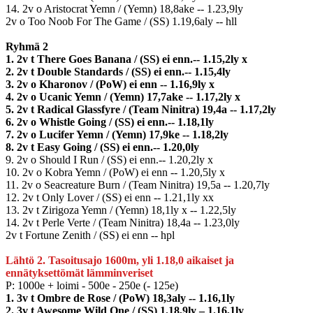
14. 2v o Aristocrat Yemn / (Yemn) 18,8ake -- 1.23,9ly
2v o Too Noob For The Game / (SS) 1.19,6aly -- hll
Ryhmä 2
1. 2v t There Goes Banana / (SS) ei enn.-- 1.15,2ly x
2. 2v t Double Standards / (SS) ei enn.-- 1.15,4ly
3. 2v o Kharonov / (PoW) ei enn -- 1.16,9ly x
4. 2v o Ucanic Yemn / (Yemn) 17,7ake -- 1.17,2ly x
5. 2v t Radical Glassfyre / (Team Ninitra) 19,4a -- 1.17,2ly
6. 2v o Whistle Going / (SS) ei enn.-- 1.18,1ly
7. 2v o Lucifer Yemn / (Yemn) 17,9ke -- 1.18,2ly
8. 2v t Easy Going / (SS) ei enn.-- 1.20,0ly
9. 2v o Should I Run / (SS) ei enn.-- 1.20,2ly x
10. 2v o Kobra Yemn / (PoW) ei enn -- 1.20,5ly x
11. 2v o Seacreature Burn / (Team Ninitra) 19,5a -- 1.20,7ly
12. 2v t Only Lover / (SS) ei enn -- 1.21,1ly xx
13. 2v t Zirigoza Yemn / (Yemn) 18,1ly x -- 1.22,5ly
14. 2v t Perle Verte / (Team Ninitra) 18,4a -- 1.23,0ly
2v t Fortune Zenith / (SS) ei enn -- hpl
Lähtö 2. Tasoitusajo 1600m, yli 1.18,0 aikaiset ja
ennätyksettömät lämminveriset
P: 1000e + loimi - 500e - 250e (- 125e)
1. 3v t Ombre de Rose / (PoW) 18,3aly -- 1.16,1ly
2. 3v t Awesome Wild One / (SS) 1.18,9ly – 1.16,1ly