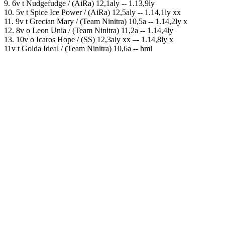
9. 6v t Nudgefudge / (AiRa) 12,1aly -- 1.13,9ly
10. 5v t Spice Ice Power / (AiRa) 12,5aly -- 1.14,1ly xx
11. 9v t Grecian Mary / (Team Ninitra) 10,5a -- 1.14,2ly x
12. 8v o Leon Unia / (Team Ninitra) 11,2a -- 1.14,4ly
13. 10v o Icaros Hope / (SS) 12,3aly xx –- 1.14,8ly x
11v t Golda Ideal / (Team Ninitra) 10,6a -- hml