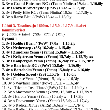
3. 3v o Grand Entrance RC / (Team Ninitra) 19,4a -- 1.16,6ly
4. 3v t Raya d’Améthyste / (PoW) 18,4a -- 1.17,3ly
5. 3v t Pretty Elite RC / (Team Ninitra) 18,5a -- 1.17,3ly x
6. 3v o Razor Bleu / (PoW) 18,4a -- 1.18,0ly
Lähtö 3. Tasoitusajo 1600m, 1.15,0 - 1.17,9 aikaiset
lämminveriset
P: 1 500e + loimi - 750e - 375e (- 185e)
Ryhmä 1
1. 3v t Kolibri Burn / (PoW) 17,0a -- 1.15,2ly
2. 5v t Netherstep / (SS) 16,2aly -- 1.15,4ly
3. 4v t Zundress Yemn / (Yemn) 15,8aly -- 1.15,5ly
4. 7v t Kellystream Yemn / (Yemn) 15,7aly -- 1.15,7ly xx
5. 3v t Konpergola Yemn (Yemn) 16,2aly xx -- 1.15,7ly x
6. 5v o Barricade RC / (PoW) 15,8aly -- 1.16,0ly
7. 4v o Bartoholm Yemn / (Yemn) 15,8aly x -- 1.16,0ly
8. 4v t Golden Speed / (SS) 1.15,7ly – 1.16,0ly
9. 4v t Chorisé Yemn / (Yemn) 15,1aly -- 1.16,3ly
10. 3v o Wayfarer Time / (PoW) 17,1a -- 1.16,5ly
11. 3v t Trick or Treat Time / (PoW) 17,1a -- 1.16,9ly x
12. 5v o Macromiche Yemn / (Yemn) 15,3aly -- 1.17,3ly x
13. 3v t Harona Yemn / (Yemn) 15,2aly x -- 1.17,3ly
14. 3v o Docventures Yemn / (Yemn) 16,3aly -- 1.17,4ly
15. 4v o Radical XFile / (AiRa) 16,6aly -- 1.17,7ly x
16. 3v o Radical Sixpounder / (Team Ninitra) 17,3a -- 1.17,8ly x