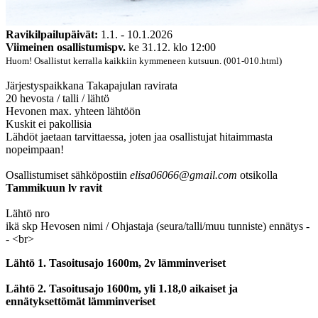
Ravikilpailupäivät:
1.1. - 10.1.2026
Viimeinen osallistumispv.
ke 31.12. klo 12:00
Huom! Osallistut kerralla kaikkiin kymmeneen kutsuun. (001-010.html)
Järjestyspaikkana Takapajulan ravirata
20 hevosta / talli / lähtö
Hevonen max. yhteen lähtöön
Kuskit ei pakollisia
Lähdöt jaetaan tarvittaessa, joten jaa osallistujat hitaimmasta
nopeimpaan!
Osallistumiset sähköpostiin
elisa06066@gmail.com
otsikolla
Tammikuun lv ravit
Lähtö nro
ikä skp Hevosen nimi / Ohjastaja (seura/talli/muu tunniste) ennätys -
- <br>
Lähtö 1. Tasoitusajo 1600m, 2v lämminveriset
Lähtö 2. Tasoitusajo 1600m, yli 1.18,0 aikaiset ja
ennätyksettömät lämminveriset