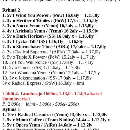
Ryhmä 2
1. 5v t Wind You Power / (Pow) 16,0aly -- 1.15,3ly
2. 3v o Héritier d’Étoiles / (PoW) 17,7a -- 1.15,5ly
3. 3v o Nocco Yemn / (Yemn) 16,2aly -- 1.15,8ly
4. 4v t Arielsula Yemn / (Yemn) 16,2aly -- 1.15,9ly
5. 5v o Dark Horizon / (SS) 16,0aly x – 1.16,4ly
6. 3v t Lycka Till / (SS) 1.16,1ly – 1.16,8ly
7. 3v o Stormchaser Time / (AiRa) 17,0ake -- 1.17,0ly
8. 3v t Radical Supercute / (AiRa) 17,3ake -- 1.17,0ly
9. 5v o Triple X Power / (PoW) 15,2aly -- 1.17,1ly
10. 3v t You Will Notice / (SS) 17,0aly -- 1.17,1ly
11. 5v o Gamer / (SS) 1.15,6aly – 1.17,3ly
12. 3v t Wondelua Yemn / (Yemn) 17,1aly -- 1.17,7ly
13. 3v o Jokementation / (SS) 17,0aly -- 1.17,8ly
5v o Radical Express / (PoW) 16,3aly -- hml
Lähtö 4. Tasoitusajo 1600m, 1.13,0 - 1.14,9 aikaiset
lämminveriset
P: 2 000e + loimi - 1 000e - 500e(- 250e)
Ryhmä 1
1. 10v t Radical Casmira / (Yemn) 13,6ly xx -- 1.12,0ly
2. 5v r Mmm Coffee / (Team Ninitra) 14,4a -- 1.12,1ly x
3. 5v t Opera Yemn / (AiRa) 14,6aly -- 1.12,2ly