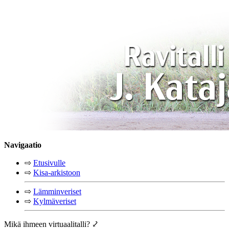
Navigaatio
⇨
Etusivulle
⇨
Kisa-arkistoon
⇨
Lämminveriset
⇨
Kylmäveriset
Mikä ihmeen virtuaalitalli? ⤦