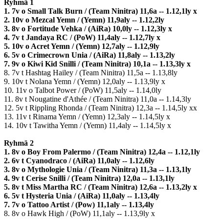
Ryhmä 1
1. 7v o Small Talk Burn / (Team Ninitra) 11,6a -- 1.12,1ly x
2. 10v o Mezcal Yemn / (Yemn) 11,9aly -- 1.12,2ly
3. 8v o Fortitude Vehka / (AiRa) 10,0ly -- 1.12,3ly x
4. 7v t Jandaya RC / (PoW) 11,4aly -- 1.12,7ly x
5. 10v o Acret Yemn / (Yemn) 12,7aly -- 1.12,9ly
6. 5v o Crimecrown Unia / (AiRa) 11,8aly -- 1.13,2ly
7. 9v o Kiwi Kid Snilli / (Team Ninitra) 10,1a -- 1.13,3ly x
8. 7v t Hashtag Hailey / (Team Ninitra) 11,5a -- 1.13,8ly
9. 10v t Nolana Yemn / (Yemn) 12,0aly -- 1.13,9ly x
10. 11v o Talbot Power / (PoW) 11,5aly -- 1.14,0ly
11. 8v t Nougatine d'Athée / (Team Ninitra) 11,0a -- 1.14,3ly
12. 5v t Rippling Rhonda / (Team Ninitra) 12,3a -- 1.14,5ly xx
13. 11v t Rinama Yemn / (Yemn) 12,3aly -- 1.14,5ly x
14. 10v t Tawitha Yemn / (Yemn) 11,4aly -- 1.14,5ly x
Ryhmä 2
1. 8v o Boy From Palermo / (Team Ninitra) 12,4a -- 1.12,1ly
2. 6v t Cyanodraco / (AiRa) 11,0aly -- 1.12,6ly
3. 8v o Mythologie Unia / (Team Ninitra) 11,3a -- 1.13,1ly
4. 9v t Cerise Snilli / (Team Ninitra) 12,0a -- 1.13,1ly
5. 8v t Miss Martha RC / (Team Ninitra) 12,6a -- 1.13,2ly x
6. 5v t Hysteria Unia / (AiRa) 11,0aly -- 1.13,4ly
7. 7v o Tattoo Artist / (Pow) 11,1aly -- 1.13,4ly
8. 8v o Hawk High / (PoW) 11,1aly -- 1.13,9ly x