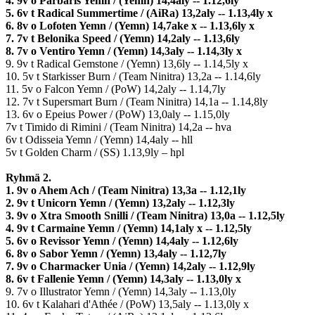
4. 9v o Parbaris Yemn / (Yemn) 14,4aly -- 1.12,6ly
5. 6v t Radical Summertime / (AiRa) 13,2aly -- 1.13,4ly x
6. 8v o Lofoten Yemn / (Yemn) 14,7ake x -- 1.13,6ly x
7. 7v t Belonika Speed / (Yemn) 14,2aly -- 1.13,6ly
8. 7v o Ventiro Yemn / (Yemn) 14,3aly -- 1.14,3ly x
9. 9v t Radical Gemstone / (Yemn) 13,6ly -- 1.14,5ly x
10. 5v t Starkisser Burn / (Team Ninitra) 13,2a -- 1.14,6ly
11. 5v o Falcon Yemn / (PoW) 14,2aly -- 1.14,7ly
12. 7v t Supersmart Burn / (Team Ninitra) 14,1a -- 1.14,8ly
13. 6v o Epeius Power / (PoW) 13,0aly -- 1.15,0ly
7v t Timido di Rimini / (Team Ninitra) 14,2a -- hva
6v t Odisseia Yemn / (Yemn) 14,4aly -- hll
5v t Golden Charm / (SS) 1.13,9ly – hpl
Ryhmä 2.
1. 9v o Ahem Ach / (Team Ninitra) 13,3a -- 1.12,1ly
2. 9v t Unicorn Yemn / (Yemn) 13,2aly -- 1.12,3ly
3. 9v o Xtra Smooth Snilli / (Team Ninitra) 13,0a -- 1.12,5ly
4. 9v t Carmaine Yemn / (Yemn) 14,1aly x -- 1.12,5ly
5. 6v o Revissor Yemn / (Yemn) 14,4aly -- 1.12,6ly
6. 8v o Sabor Yemn / (Yemn) 13,4aly -- 1.12,7ly
7. 9v o Charmacker Unia / (Yemn) 14,2aly -- 1.12,9ly
8. 6v t Fallenie Yemn / (Yemn) 14,3aly -- 1.13,0ly x
9. 7v o Illustrator Yemn / (Yemn) 14,3aly -- 1.13,0ly
10. 6v t Kalahari d'Athée / (PoW) 13,5aly -- 1.13,0ly x