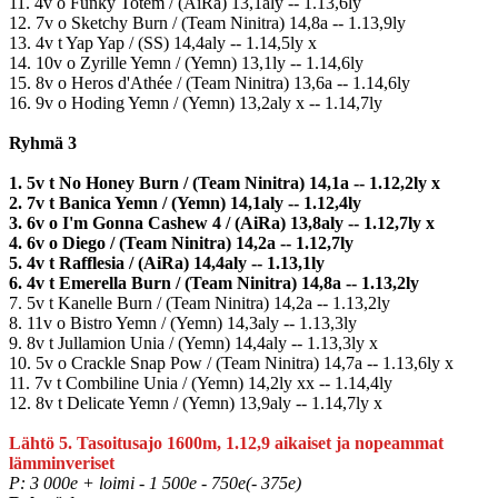
11. 4v o Funky Totem / (AiRa) 13,1aly -- 1.13,6ly
12. 7v o Sketchy Burn / (Team Ninitra) 14,8a -- 1.13,9ly
13. 4v t Yap Yap / (SS) 14,4aly -- 1.14,5ly x
14. 10v o Zyrille Yemn / (Yemn) 13,1ly -- 1.14,6ly
15. 8v o Heros d'Athée / (Team Ninitra) 13,6a -- 1.14,6ly
16. 9v o Hoding Yemn / (Yemn) 13,2aly x -- 1.14,7ly
Ryhmä 3
1. 5v t No Honey Burn / (Team Ninitra) 14,1a -- 1.12,2ly x
2. 7v t Banica Yemn / (Yemn) 14,1aly -- 1.12,4ly
3. 6v o I'm Gonna Cashew 4 / (AiRa) 13,8aly -- 1.12,7ly x
4. 6v o Diego / (Team Ninitra) 14,2a -- 1.12,7ly
5. 4v t Rafflesia / (AiRa) 14,4aly -- 1.13,1ly
6. 4v t Emerella Burn / (Team Ninitra) 14,8a -- 1.13,2ly
7. 5v t Kanelle Burn / (Team Ninitra) 14,2a -- 1.13,2ly
8. 11v o Bistro Yemn / (Yemn) 14,3aly -- 1.13,3ly
9. 8v t Jullamion Unia / (Yemn) 14,4aly -- 1.13,3ly x
10. 5v o Crackle Snap Pow / (Team Ninitra) 14,7a -- 1.13,6ly x
11. 7v t Combiline Unia / (Yemn) 14,2ly xx -- 1.14,4ly
12. 8v t Delicate Yemn / (Yemn) 13,9aly -- 1.14,7ly x
Lähtö 5. Tasoitusajo 1600m, 1.12,9 aikaiset ja nopeammat
lämminveriset
P: 3 000e + loimi - 1 500e - 750e(- 375e)