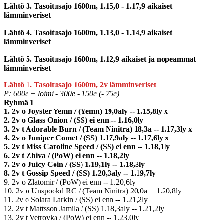
Lähtö 3. Tasoitusajo 1600m, 1.15,0 - 1.17,9 aikaiset
lämminveriset
Lähtö 4. Tasoitusajo 1600m, 1.13,0 - 1.14,9 aikaiset
lämminveriset
Lähtö 5. Tasoitusajo 1600m, 1.12,9 aikaiset ja nopeammat
lämminveriset
Lähtö 1. Tasoitusajo 1600m, 2v lämminveriset
P: 600e + loimi - 300e - 150e (- 75e)
Ryhmä 1
1. 2v o Joyster Yemn / (Yemn) 19,0aly -- 1.15,8ly x
2. 2v o Glass Onion / (SS) ei enn.-- 1.16,0ly
3. 2v t Adorable Burn / (Team Ninitra) 18,3a -- 1.17,3ly x
4. 2v o Juniper Comet / (SS) 1.17,9aly -- 1.17,6ly x
5. 2v t Miss Caroline Speed / (SS) ei enn -- 1.18,1ly
6. 2v t Zhiva / (PoW) ei enn -- 1.18,2ly
7. 2v o Juicy Coin / (SS) 1.19,1ly -- 1.18,3ly
8. 2v t Gossip Speed / (SS) 1.20,3aly -- 1.19,7ly
9. 2v o Zlatomir / (PoW) ei enn -- 1.20,6ly
10. 2v o Unspookd RC / (Team Ninitra) 20,0a -- 1.20,8ly
11. 2v o Solara Larkin / (SS) ei enn -- 1.21,2ly
12. 2v t Mattsson Jamila / (SS) 1.18,3aly -- 1.21,2ly
13. 2v t Vetrovka / (PoW) ei enn -- 1.23,0ly