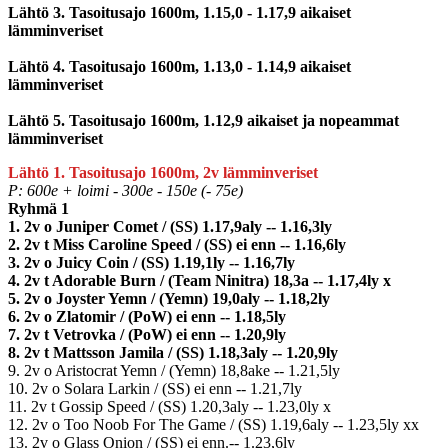
Lähtö 3. Tasoitusajo 1600m, 1.15,0 - 1.17,9 aikaiset
lämminveriset
Lähtö 4. Tasoitusajo 1600m, 1.13,0 - 1.14,9 aikaiset
lämminveriset
Lähtö 5. Tasoitusajo 1600m, 1.12,9 aikaiset ja nopeammat
lämminveriset
Lähtö 1. Tasoitusajo 1600m, 2v lämminveriset
P: 600e + loimi - 300e - 150e (- 75e)
Ryhmä 1
1. 2v o Juniper Comet / (SS) 1.17,9aly -- 1.16,3ly
2. 2v t Miss Caroline Speed / (SS) ei enn -- 1.16,6ly
3. 2v o Juicy Coin / (SS) 1.19,1ly -- 1.16,7ly
4. 2v t Adorable Burn / (Team Ninitra) 18,3a -- 1.17,4ly x
5. 2v o Joyster Yemn / (Yemn) 19,0aly -- 1.18,2ly
6. 2v o Zlatomir / (PoW) ei enn -- 1.18,5ly
7. 2v t Vetrovka / (PoW) ei enn -- 1.20,9ly
8. 2v t Mattsson Jamila / (SS) 1.18,3aly -- 1.20,9ly
9. 2v o Aristocrat Yemn / (Yemn) 18,8ake -- 1.21,5ly
10. 2v o Solara Larkin / (SS) ei enn -- 1.21,7ly
11. 2v t Gossip Speed / (SS) 1.20,3aly -- 1.23,0ly x
12. 2v o Too Noob For The Game / (SS) 1.19,6aly -- 1.23,5ly xx
13. 2v o Glass Onion / (SS) ei enn.-- 1.23,6ly