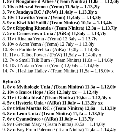
1. 8v t Nougatine d'Athée / (Team Ninitra) 11,0a -- 1.12,6ly
2. 10v o Mezcal Yemn / (Yemn) 11,9aly -- 1.13,2ly
3. 7v t Jandaya RC / (PoW) 11,4aly -- 1.13,3ly x
4. 10v t Tawitha Yemn / (Yemn) 11,4aly -- 1.13,3ly
5. 9v o Kiwi Kid Snilli / (Team Ninitra) 10,1a -- 1.13,4ly
6. 5v t Rippling Rhonda / (Team Ninitra) 12,3a -- 1.13,7ly
7. 5v o Crimecrown Unia / (AiRa) 11,8aly -- 1.13,7ly
8. 11v t Rinama Yemn / (Yemn) 12,3aly -- 1.13,7ly
9. 10v o Acret Yemn / (Yemn) 12,7aly -- 1.13,8ly
10. 8v o Fortitude Vehka / (AiRa) 10,0ly -- 1.14,3ly
11. 11v o Talbot Power / (PoW) 11,5aly -- 1.14,4ly x
12. 7v o Small Talk Burn / (Team Ninitra) 11,6a -- 1.14,6ly
13. 10v t Nolana Yemn / (Yemn) 12,0aly -- 1.14,9ly
14. 7v t Hashtag Hailey / (Team Ninitra) 11,5a -- 1.15,0ly x
Ryhmä 2
1. 8v o Mythologie Unia / (Team Ninitra) 11,3a -- 1.12,0ly
2. 10v o Icaros Hope / (SS) 12,3aly xx –- 1.12,4ly
3. 11v t Golda Ideal / (Team Ninitra) 10,6a -- 1.12,5ly x
4. 5v t Hysteria Unia / (AiRa) 11,0aly -- 1.13,2ly xx
5. 8v t Miss Martha RC / (Team Ninitra) 12,6a -- 1.13,3ly
6. 8v o Leon Unia / (Team Ninitra) 11,2a -- 1.13,5ly
7. 6v t Cyanodraco / (AiRa) 11,0aly -- 1.13,7ly
8. 9v t Grecian Mary / (Team Ninitra) 10,5a -- 1.14,0ly
9. 8v o Boy From Palermo / (Team Ninitra) 12,4a -- 1.14,4ly