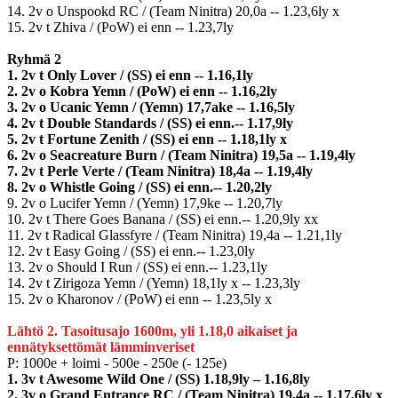
14. 2v o Unspookd RC / (Team Ninitra) 20,0a -- 1.23,6ly x
15. 2v t Zhiva / (PoW) ei enn -- 1.23,7ly
Ryhmä 2
1. 2v t Only Lover / (SS) ei enn -- 1.16,1ly
2. 2v o Kobra Yemn / (PoW) ei enn -- 1.16,2ly
3. 2v o Ucanic Yemn / (Yemn) 17,7ake -- 1.16,5ly
4. 2v t Double Standards / (SS) ei enn.-- 1.17,9ly
5. 2v t Fortune Zenith / (SS) ei enn -- 1.18,1ly x
6. 2v o Seacreature Burn / (Team Ninitra) 19,5a -- 1.19,4ly
7. 2v t Perle Verte / (Team Ninitra) 18,4a -- 1.19,4ly
8. 2v o Whistle Going / (SS) ei enn.-- 1.20,2ly
9. 2v o Lucifer Yemn / (Yemn) 17,9ke -- 1.20,7ly
10. 2v t There Goes Banana / (SS) ei enn.-- 1.20,9ly xx
11. 2v t Radical Glassfyre / (Team Ninitra) 19,4a -- 1.21,1ly
12. 2v t Easy Going / (SS) ei enn.-- 1.23,0ly
13. 2v o Should I Run / (SS) ei enn.-- 1.23,1ly
14. 2v t Zirigoza Yemn / (Yemn) 18,1ly x -- 1.23,3ly
15. 2v o Kharonov / (PoW) ei enn -- 1.23,5ly x
Lähtö 2. Tasoitusajo 1600m, yli 1.18,0 aikaiset ja
ennätyksettömät lämminveriset
P: 1000e + loimi - 500e - 250e (- 125e)
1. 3v t Awesome Wild One / (SS) 1.18,9ly – 1.16,8ly
2. 3v o Grand Entrance RC / (Team Ninitra) 19,4a -- 1.17,6ly x