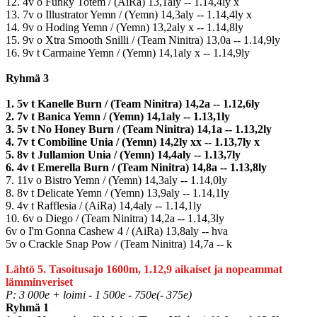
12. 4v o Funky Totem / (AiRa) 13,1aly -- 1.14,4ly x
13. 7v o Illustrator Yemn / (Yemn) 14,3aly -- 1.14,4ly x
14. 9v o Hoding Yemn / (Yemn) 13,2aly x -- 1.14,8ly
15. 9v o Xtra Smooth Snilli / (Team Ninitra) 13,0a -- 1.14,9ly
16. 9v t Carmaine Yemn / (Yemn) 14,1aly x -- 1.14,9ly
Ryhmä 3
1. 5v t Kanelle Burn / (Team Ninitra) 14,2a -- 1.12,6ly
2. 7v t Banica Yemn / (Yemn) 14,1aly -- 1.13,1ly
3. 5v t No Honey Burn / (Team Ninitra) 14,1a -- 1.13,2ly
4. 7v t Combiline Unia / (Yemn) 14,2ly xx -- 1.13,7ly x
5. 8v t Jullamion Unia / (Yemn) 14,4aly -- 1.13,7ly
6. 4v t Emerella Burn / (Team Ninitra) 14,8a -- 1.13,8ly
7. 11v o Bistro Yemn / (Yemn) 14,3aly -- 1.14,0ly
8. 8v t Delicate Yemn / (Yemn) 13,9aly -- 1.14,1ly
9. 4v t Rafflesia / (AiRa) 14,4aly -- 1.14,1ly
10. 6v o Diego / (Team Ninitra) 14,2a -- 1.14,3ly
6v o I'm Gonna Cashew 4 / (AiRa) 13,8aly -- hva
5v o Crackle Snap Pow / (Team Ninitra) 14,7a -- k
Lähtö 5. Tasoitusajo 1600m, 1.12,9 aikaiset ja nopeammat
lämminveriset
P: 3 000e + loimi - 1 500e - 750e(- 375e)
Ryhmä 1