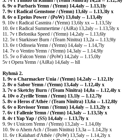
5. 7v t Timido di Rimini / (Team Ninitra) 14,2a -- 1.12,5ly
6. 9v o Parbaris Yemn / (Yemn) 14,4aly -- 1.13,1ly
7. 9v t Radical Gemstone / (Yemn) 13,6ly -- 1.13,3ly x
8. 6v o Epeius Power / (PoW) 13,0aly -- 1.13,4ly
9. 10v t Radical Casmira / (Yemn) 13,6ly xx -- 1.13,5ly
10. 6v t Radical Summertime / (AiRa) 13,2aly -- 1.13,5ly x
11. 7v t Belonika Speed / (Yemn) 14,2aly -- 1.13,6ly
12. 5v t Starkisser Burn / (Team Ninitra) 13,2a -- 1.13,9ly
13. 6v t Odisseia Yemn / (Yemn) 14,4aly -- 1.14,7ly
14. 7v o Ventiro Yemn / (Yemn) 14,3aly -- 1.14,9ly
15. 5v o Falcon Yemn / (PoW) 14,2aly -- 1.15,0ly
5v t Opera Yemn / (AiRa) 14,6aly -- hll
Ryhmä 2.
1. 9v o Charmacker Unia / (Yemn) 14,2aly -- 1.12,1ly
2. 8v o Sabor Yemn / (Yemn) 13,4aly -- 1.12,4ly x
3. 7v o Sketchy Burn / (Team Ninitra) 14,8a -- 1.12,4ly x
4. 10v o Zyrille Yemn / (Yemn) 13,1ly -- 1.12,7ly
5. 8v o Heros d'Athée / (Team Ninitra) 13,6a -- 1.12,8ly
6. 6v o Revissor Yemn / (Yemn) 14,4aly -- 1.13,2ly x
7. 6v t Fallenie Yemn / (Yemn) 14,3aly -- 1.13,5ly x
8. 4v t Yap Yap / (SS) 14,4aly -- 1.13,7ly x
9. 9v t Unicorn Yemn / (Yemn) 13,2aly -- 1.14,0ly
10. 9v o Ahem Ach / (Team Ninitra) 13,3a -- 1.14,2ly x
11. 6v t Kalahari d'Athée / (PoW) 13,5aly -- 1.14,2ly x