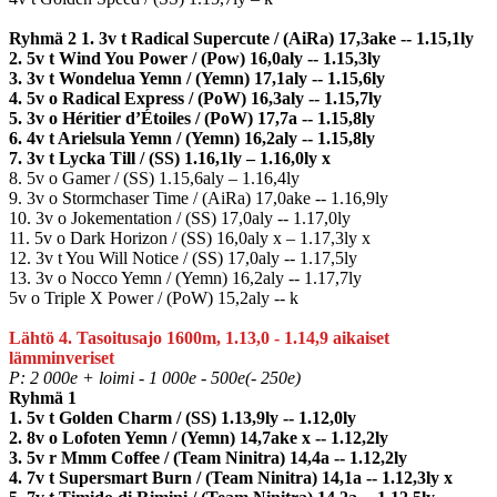
Ryhmä 2 1. 3v t Radical Supercute / (AiRa) 17,3ake -- 1.15,1ly
2. 5v t Wind You Power / (Pow) 16,0aly -- 1.15,3ly
3. 3v t Wondelua Yemn / (Yemn) 17,1aly -- 1.15,6ly
4. 5v o Radical Express / (PoW) 16,3aly -- 1.15,7ly
5. 3v o Héritier d’Étoiles / (PoW) 17,7a -- 1.15,8ly
6. 4v t Arielsula Yemn / (Yemn) 16,2aly -- 1.15,8ly
7. 3v t Lycka Till / (SS) 1.16,1ly – 1.16,0ly x
8. 5v o Gamer / (SS) 1.15,6aly – 1.16,4ly
9. 3v o Stormchaser Time / (AiRa) 17,0ake -- 1.16,9ly
10. 3v o Jokementation / (SS) 17,0aly -- 1.17,0ly
11. 5v o Dark Horizon / (SS) 16,0aly x – 1.17,3ly x
12. 3v t You Will Notice / (SS) 17,0aly -- 1.17,5ly
13. 3v o Nocco Yemn / (Yemn) 16,2aly -- 1.17,7ly
5v o Triple X Power / (PoW) 15,2aly -- k
Lähtö 4. Tasoitusajo 1600m, 1.13,0 - 1.14,9 aikaiset
lämminveriset
P: 2 000e + loimi - 1 000e - 500e(- 250e)
Ryhmä 1
1. 5v t Golden Charm / (SS) 1.13,9ly -- 1.12,0ly
2. 8v o Lofoten Yemn / (Yemn) 14,7ake x -- 1.12,2ly
3. 5v r Mmm Coffee / (Team Ninitra) 14,4a -- 1.12,2ly
4. 7v t Supersmart Burn / (Team Ninitra) 14,1a -- 1.12,3ly x