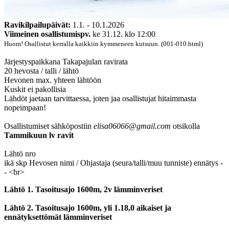
Ravikilpailupäivät:
1.1. - 10.1.2026
Viimeinen osallistumispv.
ke 31.12. klo 12:00
Huom! Osallistut kerralla kaikkiin kymmeneen kutsuun. (001-010.html)
Järjestyspaikkana Takapajulan ravirata
20 hevosta / talli / lähtö
Hevonen max. yhteen lähtöön
Kuskit ei pakollisia
Lähdöt jaetaan tarvittaessa, joten jaa osallistujat hitaimmasta
nopeimpaan!
Osallistumiset sähköpostiin
elisa06066@gmail.com
otsikolla
Tammikuun lv ravit
Lähtö nro
ikä skp Hevosen nimi / Ohjastaja (seura/talli/muu tunniste) ennätys -
- <br>
Lähtö 1. Tasoitusajo 1600m, 2v lämminveriset
Lähtö 2. Tasoitusajo 1600m, yli 1.18,0 aikaiset ja
ennätyksettömät lämminveriset