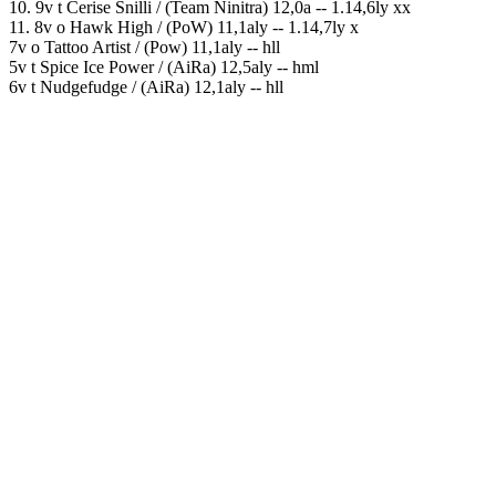
10. 9v t Cerise Snilli / (Team Ninitra) 12,0a -- 1.14,6ly xx
11. 8v o Hawk High / (PoW) 11,1aly -- 1.14,7ly x
7v o Tattoo Artist / (Pow) 11,1aly -- hll
5v t Spice Ice Power / (AiRa) 12,5aly -- hml
6v t Nudgefudge / (AiRa) 12,1aly -- hll