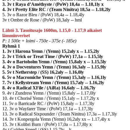
3. 3v t Raya d’Améthyste / (PoW) 18,4a -- 1.18,1ly x
4. 3v t Pretty Elite RC / (Team Ninitra) 18,5a -- 1.18,2ly
5. 3v o Razor Bleu / (PoW) 18,4a -- 1.18,4ly
3v t Ombre de Rose / (PoW) 18,3aly -- hml
Lähtö 3. Tasoitusajo 1600m, 1.15,0 - 1.17,9 aikaiset
lämminveriset
P: 1 500e + loimi - 750e - 375e (- 185e)
Ryhmä 1
1. 3v t Harona Yemn / (Yemn) 15,2aly x -- 1.15,2ly
2. 3v t Trick or Treat Time / (PoW) 17,1a -- 1.15,5ly
3. 4v o Bartoholm Yemn / (Yemn) 15,8aly x -- 1.15,5ly
4. 3v o Docventures Yemn / (Yemn) 16,3aly -- 1.15,9ly
5. 5v t Netherstep / (SS) 16,2aly -- 1.16,0ly
6. 5v o Macromiche Yemn / (Yemn) 15,3aly -- 1.16,1ly
7. 7v t Kellystream Yemn / (Yemn) 15,7aly -- 1.16,2ly
8. 4v o Radical XFile / (AiRa) 16,6aly -- 1.16,7ly
9. 4v t Zundress Yemn / (Yemn) 15,8aly -- 1.17,0ly
10. 4v t Chorisé Yemn / (Yemn) 15,1aly -- 1.17,2ly x
11. 5v o Barricade RC / (PoW) 15,8aly -- 1.17,3ly
12. 3v o Wayfarer Time / (PoW) 17,1a -- 1.17,3ly
13. 3v o Radical Sixpounder / (Team Ninitra) 17,3a -- 1.17,3ly
14. 3v t Konpergola Yemn (Yemn) 16,2aly xx -- 1.17,4ly x
15. 3v t Kolibri Burn / (PoW) 17,0a -- 1.17,8ly x
4v t Golden Speed / (SS) 1.15,7ly – k