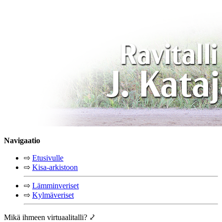
Navigaatio
⇨
Etusivulle
⇨
Kisa-arkistoon
⇨
Lämminveriset
⇨
Kylmäveriset
Mikä ihmeen virtuaalitalli? ⤦