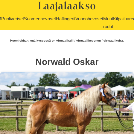
Laajalaakso
ä
Puoliveriset
Suomenhevoset
Haflingerit
Vuonohevoset
Muut
Kilpailuare
rodut
Huomioithan, että kyseessä on virtuaalitalli / virtuaalihevonen / virtuaalikoira.
Norwald Oskar