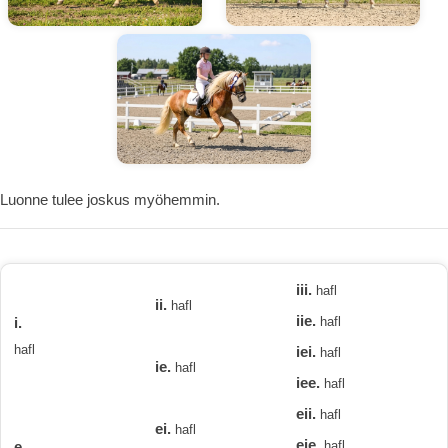
Luonne tulee joskus myöhemmin.
iii.
hafl
ii.
hafl
iie.
i.
hafl
hafl
iei.
hafl
ie.
hafl
iee.
hafl
eii.
hafl
ei.
hafl
eie.
e.
hafl