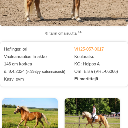
&AI
© tallin omaisuutta
Haflinger, ori
VH25-057-0017
Vaaleanrautias liinakko
Kouluratsu
146 cm korkea
KO: Helppo A
s. 9.4.2024
Om. Elisa (VRL-06066)
(ikääntyy satunnaisesti)
Ei meriittejä
Kasv. evm