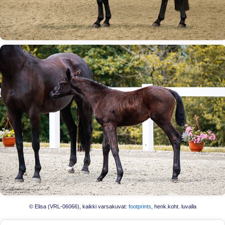
© Elisa (VRL-06066), kaikki varsakuvat:
footprints
, henk.koht. luvalla