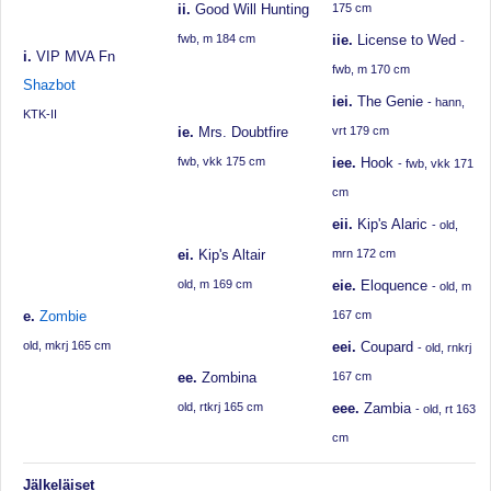
ii.
Good Will Hunting
175 cm
fwb, m 184 cm
iie.
License to Wed
-
i.
VIP MVA Fn
fwb, m 170 cm
Shazbot
iei.
The Genie
- hann,
KTK-II
ie.
Mrs. Doubtfire
vrt 179 cm
fwb, vkk 175 cm
iee.
Hook
- fwb, vkk 171
cm
eii.
Kip's Alaric
- old,
ei.
Kip's Altair
mrn 172 cm
old, m 169 cm
eie.
Eloquence
- old, m
e.
Zombie
167 cm
old, mkrj 165 cm
eei.
Coupard
- old, rnkrj
ee.
Zombina
167 cm
old, rtkrj 165 cm
eee.
Zambia
- old, rt 163
cm
Jälkeläiset