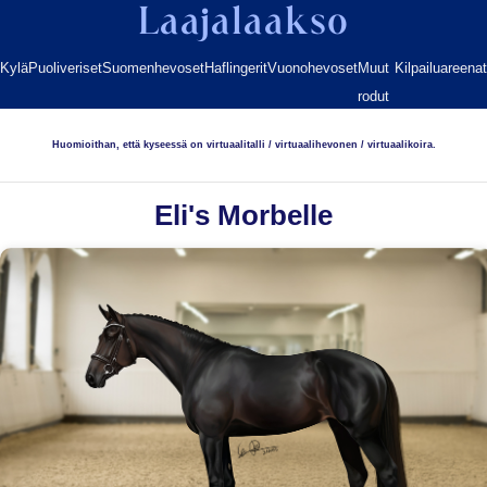
Laajalaakso
Kylä
Puoliveriset
Suomenhevoset
Haflingerit
Vuonohevoset
Muut
Kilpailuareenat
rodut
Huomioithan, että kyseessä on virtuaalitalli / virtuaalihevonen / virtuaalikoira.
Eli's Morbelle