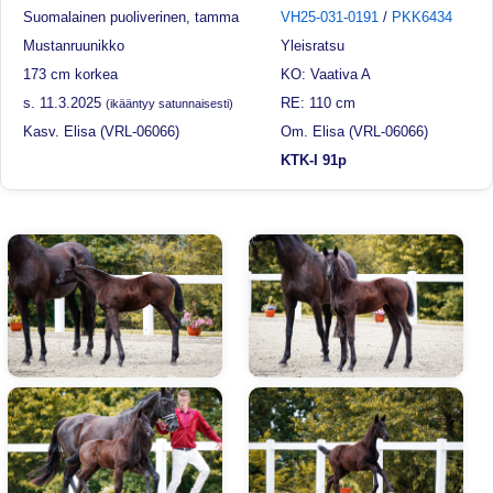
Suomalainen puoliverinen, tamma
VH25-031-0191
/
PKK6434
Mustanruunikko
Yleisratsu
173 cm korkea
KO: Vaativa A
s. 11.3.2025
RE: 110 cm
(ikääntyy satunnaisesti)
Kasv. Elisa (VRL-06066)
Om. Elisa (VRL-06066)
KTK-I 91p