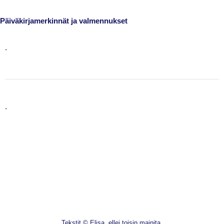
Päiväkirjamerkinnät ja valmennukset
-
-
Tekstit © Elisa, ellei toisin mainita.