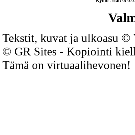
Kyntö - stat: 0: 0-0
Valm
Tekstit, kuvat ja ulkoasu © V
© GR Sites - Kopiointi kiell
Tämä on virtuaalihevonen!