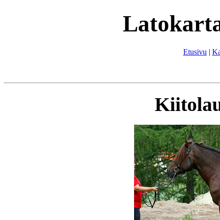
Latokarta
Etusivu
|
Ka
Kiitol