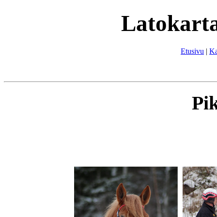
Latokarta
Etusivu
|
Ka
Pi