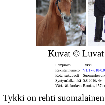
Kuvat © Luvat 
Lempinimi
Tykki
Rekisterinumero
VH17-018-03
Rotu, sukupuoli
Suomenhevone
Syntymäaika, ikä
5.8.2016, 4v
Väri, säkäkorkeus
Rautias, 157 
Tykki on rehti suomalainen o