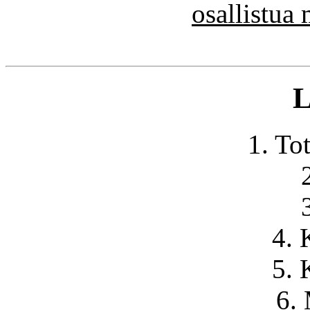
osallistua
L
1. To
4. 
5. 
6.