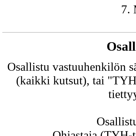
7.
Osal
Osallistu vastuuhenkilön 
(kaikki kutsut), tai "TYH
tiett
Osallis
Ohjastaja (TYH-t