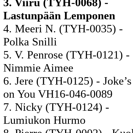
3. Viiru (TYH-0068) -
Lastunpään Lemponen
4. Meeri N. (TYH-0035) -
Polka Snilli
5. V. Penrose (TYH-0121) -
Nimmie Aimee
6. Jere (TYH-0125) - Joke’s
on You VH16-046-0089
7. Nicky (TYH-0124) -
Lumiukon Hurmo
8. Pierre (TYH-0002) - Kuo