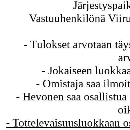
Järjestyspa
Vastuuhenkilönä Viir
- Tulokset arvotaan täy
ar
- Jokaiseen luokka
- Omistaja saa ilmoi
- Hevonen saa osallistua 
oi
- Tottelevaisuusluokkaan o