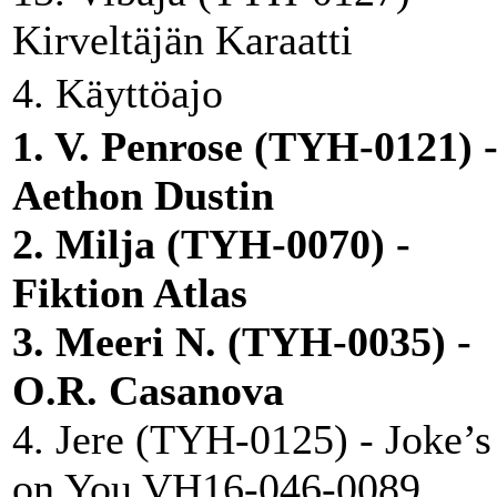
Kirveltäjän Karaatti
4. Käyttöajo
1. V. Penrose (TYH-0121) 
Aethon Dustin
2. Milja (TYH-0070) -
Fiktion Atlas
3. Meeri N. (TYH-0035) -
O.R. Casanova
4. Jere (TYH-0125) - Joke’s
on You VH16-046-0089