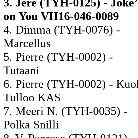
3. Jere (TYH-0125) - Joke’
on You VH16-046-0089
4. Dimma (TYH-0076) -
Marcellus
5. Pierre (TYH-0002) -
Tutaani
6. Pierre (TYH-0002) - Kuo
Tulloo KAS
7. Meeri N. (TYH-0035) -
Polka Snilli
8. V. Penrose (TYH-0121) -