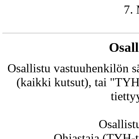
7.
Osal
Osallistu vastuuhenkilön 
(kaikki kutsut), tai "TYH
tiett
Osallis
Ohjastaja (TYH-t