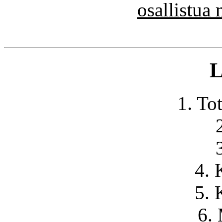
osallistua
L
1. To
4. 
5. 
6.