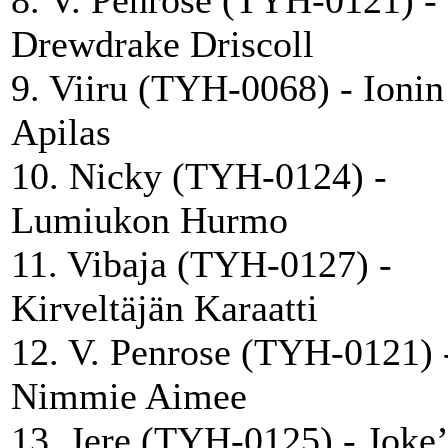
Drewdrake Driscoll
9. Viiru (TYH-0068) - Ionin
Apilas
10. Nicky (TYH-0124) -
Lumiukon Hurmo
11. Vibaja (TYH-0127) -
Kirveltäjän Karaatti
12. V. Penrose (TYH-0121) 
Nimmie Aimee
13. Jere (TYH-0125) - Joke’