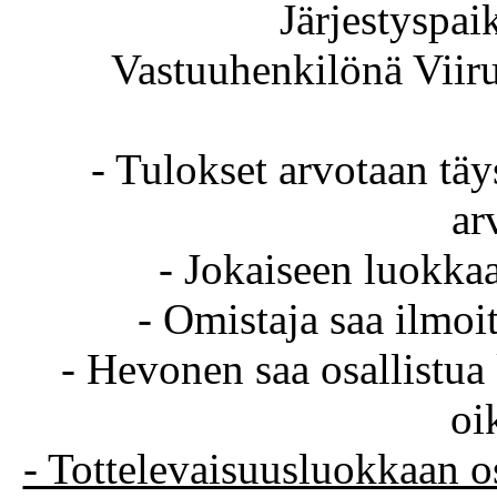
Järjestyspa
Vastuuhenkilönä Viir
- Tulokset arvotaan täy
ar
- Jokaiseen luokka
- Omistaja saa ilmoi
- Hevonen saa osallistua 
oi
- Tottelevaisuusluokkaan o