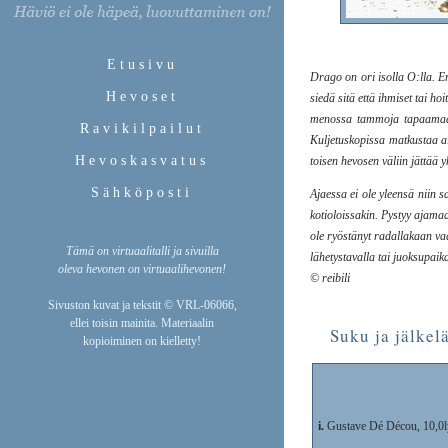
Etusivu
Drago on ori isolla O:lla. Er
Hevoset
siedä sitä että ihmiset tai ho
menossa tammoja tapaamaan t
Ravikilpailut
Kuljetuskopissa matkustaa ai
Hevoskasvatus
toisen hevosen väliin jättää 
Sähköposti
Ajaessa ei ole yleensä niin s
kotioloissakin. Pystyy ajamaa
ole ryöstänyt radallakaan va
Tämä on virtuaalitalli ja sivuilla
lähetystavalla tai juoksupaik
oleva hevonen on virtuaalihevonen!
© reibili
Sivuston kuvat ja tekstit © VRL-06066,
ellei toisin mainita. Materiaalin
Suku ja jälkelä
kopioiminen on kielletty!
i.
Gustave Dé Décou, 10,0l