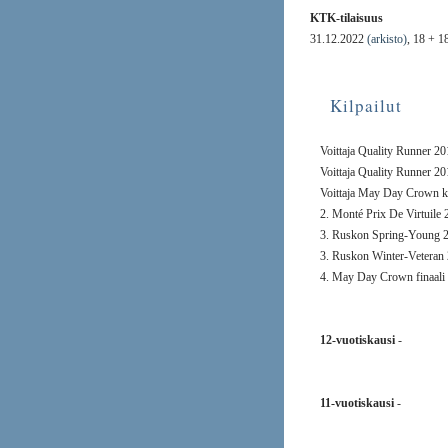
KTK-tilaisuus
31.12.2022
(arkisto)
, 18 + 1
Kilpailut
Voittaja Quality Runner 201
Voittaja Quality Runner 20
Voittaja May Day Crown k
2. Monté Prix De Virtuile
3. Ruskon Spring-Young 
3. Ruskon Winter-Veteran
4. May Day Crown finaali
12-vuotiskausi
-
11-vuotiskausi
-