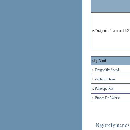
e.
Drágonier L´amou, 14,2a
skp Nimi
t.
Dragonlily Speed
t.
Zéphirin Duán
t.
Penélope Rus
t.
Bianca De Valerie
Näyttelymenest