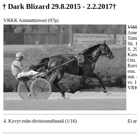
† Dark Blizard 29.8.2015 - 2.2.2017†
VRKK Ammattiravuri (97p)
VH0
Amer
Tum
Sk. 
S. 2
Kasv
Om. 
Ravi
enn.
stat.
vs. 
VRK
4. Kyvyt esiin-divisioonafinaali (1/16)
Ei a