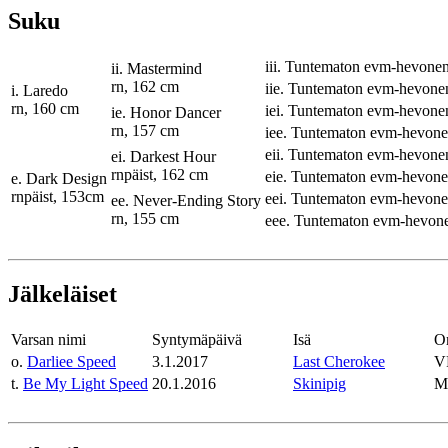
Suku
iii. Tuntematon evm-hevone
ii. Mastermind
rn, 162 cm
iie. Tuntematon evm-hevone
i. Laredo
rn, 160 cm
iei. Tuntematon evm-hevone
ie. Honor Dancer
rn, 157 cm
iee. Tuntematon evm-hevon
eii. Tuntematon evm-hevone
ei. Darkest Hour
rnpäist, 162 cm
eie. Tuntematon evm-hevon
e. Dark Design
rnpäist, 153cm
eei. Tuntematon evm-hevon
ee. Never-Ending Story
rn, 155 cm
eee. Tuntematon evm-hevon
Jälkeläiset
Varsan nimi
Syntymäpäivä
Isä
Om
o.
Darliee Speed
3.1.2017
Last Cherokee
V
t.
Be My Light Speed
20.1.2016
Skinipig
M