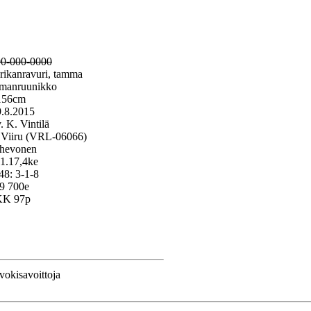
0-000-0000
ikanravuri, tamma
manruunikko
156cm
9.8.2015
. K. Vintilä
Viiru (VRL-06066)
hevonen
 1.17,4ke
 48: 3-1-8
19 700e
K 97p
rvokisavoittoja