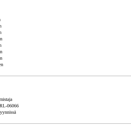
n
n
n
en
n
en
en
en
istaja
RL-06066
yynnissä