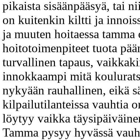
pikaista sisäänpääsyä, tai n
on kuitenkin kiltti ja innoi
ja muuten hoitaessa tamma 
hoitotoimenpiteet tuota pä
turvallinen tapaus, vaikkaki
innokkaampi mitä koulurat
nykyään rauhallinen, eikä sä
kilpailutilanteissa vauhtia o
löytyy vaikka täysipäiväine
Tamma pysyy hyvässä vauhdi