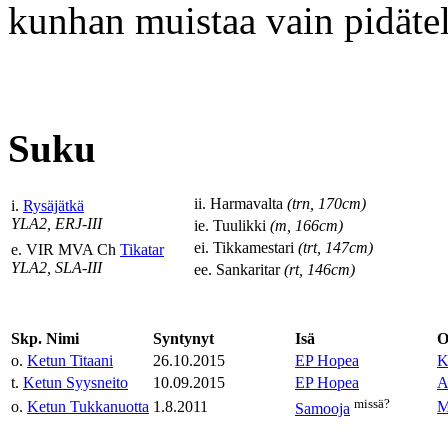
kunhan muistaa vain pidätell
Suku
ii. Harmavalta
(trn, 170cm)
i.
Rysäjätkä
YLA2, ERJ-III
ie. Tuulikki
(m, 166cm)
ei. Tikkamestari
(trt, 147cm)
e. VIR MVA Ch
Tikatar
YLA2, SLA-III
ee. Sankaritar
(rt, 146cm)
Skp. Nimi
Syntynyt
Isä
O
o.
Ketun Titaani
26.10.2015
EP Hopea
K
t.
Ketun Syysneito
10.09.2015
EP Hopea
A
missä?
o.
Ketun Tukkanuotta
1.8.2011
M
Samooja