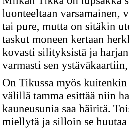
Milkan Tikka on lupsakka
luonteeltaan varsamainen, v
tai pure, mutta on sitäkin ut
taskut moneen kertaan herk
kovasti silityksistä ja harja
varmasti sen ystäväkaartiin, 
On Tikussa myös kuitenkin r
välillä tamma esittää niin h
kauneusunia saa häiritä. To
miellytä ja silloin se huuta