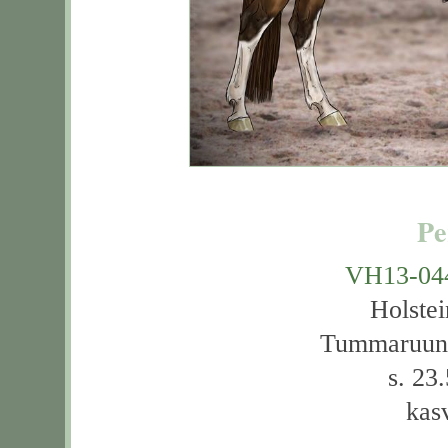
Pe
VH13-04
Holstei
Tummaruuni
s. 23
kasv