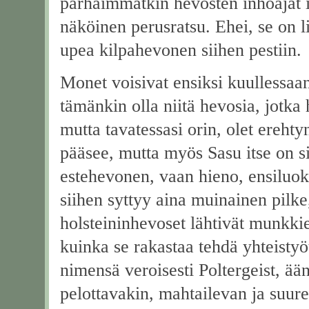
parhaimmatkin hevosten inhoajat i
näköinen perusratsu. Ehei, se on li
upea kilpahevonen siihen pestiin.
Monet voisivat ensiksi kuullessaan
tämänkin olla niitä hevosia, jotka 
mutta tavatessasi orin, olet erehtyn
pääsee, mutta myös Sasu itse on si
estehevonen, vaan hieno, ensiluok
siihen syttyy aina muinainen pilk
holsteininhevoset lähtivät munkkie
kuinka se rakastaa tehdä yhteistyö
nimensä veroisesti Poltergeist, ä
pelottavakin, mahtailevan ja suur