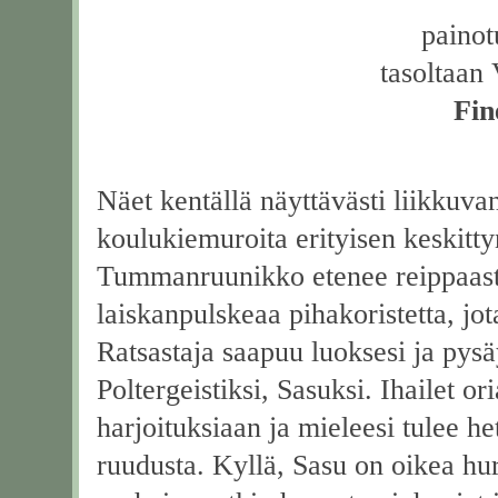
painot
tasoltaan
Fin
Näet kentällä näyttävästi liikkuva
koulukiemuroita erityisen keskitty
Tummanruunikko etenee reippaasti 
laiskanpulskeaa pihakoristetta, jo
Ratsastaja saapuu luoksesi ja pysä
Poltergeistiksi, Sasuksi. Ihailet o
harjoituksiaan ja mieleesi tulee he
ruudusta. Kyllä, Sasu on oikea hu