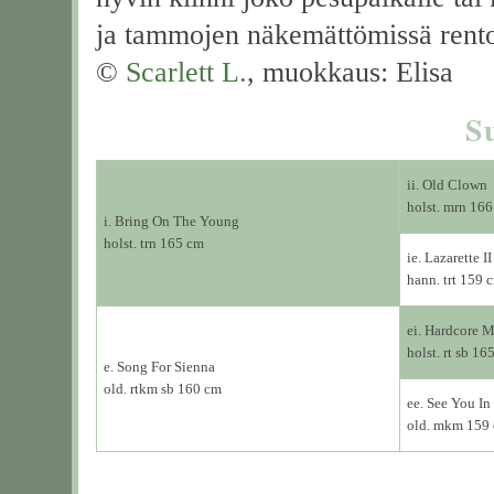
ja tammojen näkemättömissä rent
©
Scarlett L.
, muokkaus: Elisa
S
ii. Old Clown
holst. mrn 16
i. Bring On The Young
holst. trn 165 cm
ie. Lazarette II
hann. trt 159 
ei. Hardcore 
holst. rt sb 16
e. Song For Sienna
old. rtkm sb 160 cm
ee. See You I
old. mkm 159