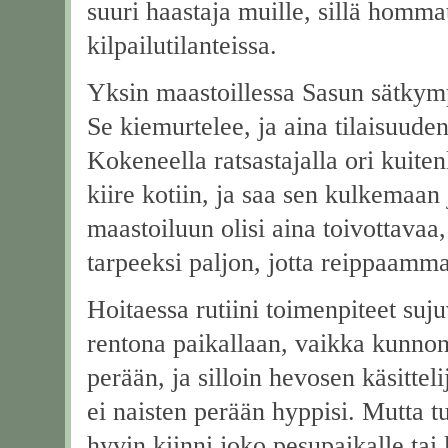
suuri haastaja muille, sillä hommat 
kilpailutilanteissa.
Yksin maastoillessa Sasun sätkymp
Se kiemurtelee, ja aina tilaisuuden
Kokeneella ratsastajalla ori kuiten
kiire kotiin, ja saa sen kulkemaan
maastoiluun olisi aina toivottavaa
tarpeeksi paljon, jotta reippaamma
Hoitaessa rutiini toimenpiteet sujuv
rentona paikallaan, vaikka kunno
perään, ja silloin hevosen käsittel
ei naisten perään hyppisi. Mutta tu
hyvin kiinni joko pesupaikalle ta