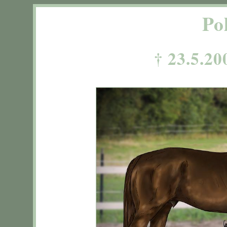
Po
† 23.5.20