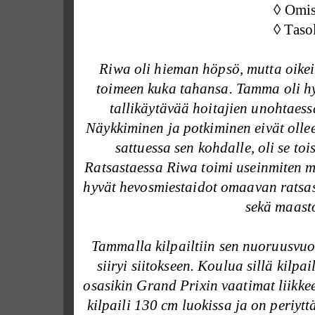
◊ Omi
◊ Taso
Riwa oli hieman höpsö, mutta oikei
toimeen kuka tahansa. Tamma oli hyv
tallikäytävää hoitajien unohtaes
Näykkiminen ja potkiminen eivät oll
sattuessa sen kohdalle, oli se t
Ratsastaessa Riwa toimi useinmiten moi
hyvät hevosmiestaidot omaavan ratsast
sekä maast
Tammalla kilpailtiin sen nuoruusvuos
siiryi siitokseen. Koulua sillä kilpa
osasikin Grand Prixin vaatimat liikke
kilpaili 130 cm luokissa ja on periytt