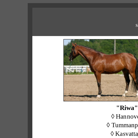
"Riwa"
◊ Hannov
◊ Tummanp
◊ Kasvatta