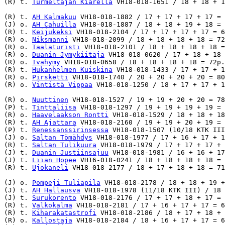
(R) t. 
Turmeltajan Kiarella
 VH18-018-1651 / 18 + 18 + 1
(R) t. 
AH Kalmakuu
 VH18-018-1882 / 17 + 17 + 17 + 17 = 
(J) o. 
AH Cahuilla
 VH18-018-1887 / 18 + 18 + 19 + 18 = 
(R) t. 
Keijukeksi
 VH18-018-2104 / 17 + 17 + 17 + 17 = 6
(R) o. 
Niksmanni
 VH18-018-2099 / 18 + 18 + 18 + 18 = 72
(R) o. 
Taalaturisti
 VH18-018-2101 / 18 + 18 + 18 + 18 =
(R) o. 
Duanin Jymykiitäjä
 VH18-018-0620 / 17 + 18 + 18 
(R) o. 
Ivahymy
 VH18-018-0658 / 18 + 18 + 18 + 18 = 72p.
(R) t. 
Hukanhelmen Kuiskina
 VH18-018-1433 / 17 + 17 + 1
(R) o. 
Pirsketti
 VH18-018-1740 / 20 + 20 + 20 + 20 = 80
(R) o. 
Vintistä Vippaa
 VH18-018-1250 / 18 + 17 + 17 + 1
(R) o. 
Nuuttinen
 VH18-018-1527 / 19 + 19 + 20 + 20 = 78
(P) t. 
Tinttaliisa
 VH18-018-1297 / 19 + 19 + 19 + 19 = 
(R) o. 
Haavelaakson Rontti
 VH18-018-1529 / 18 + 18 + 18
(R) t. 
AH Ajattara
 VH18-018-2160 / 19 + 19 + 20 + 19 = 
(P) t. 
Renessanssirinsessa
 VH18-018-1507 (10/18 KTK III
(J) o. 
Saltan Tömähdys
 VH18-018-1977 / 17 + 16 + 17 + 1
(R) t. 
Saltan Tulikuura
 VH18-018-1979 / 17 + 17 + 17 + 
(J) t. 
Duanin Justiinsajuu
 VH18-018-1981 / 16 + 16 + 17
(J) t. 
Liian Hopee
 VH16-018-0241 / 18 + 18 + 18 + 18 = 
(R) t. 
Ujokaneli
 VH18-018-2177 / 18 + 17 + 18 + 18 = 71
(J) o. 
Pompeji Tuliapila
 VH18-018-2178 / 18 + 18 + 19 +
(J) t. 
AH Hallausva
 VH18-018-1978 (11/18 KTK III) / 18 
(J) t. 
Surukorento
 VH18-018-2176 / 17 + 17 + 18 + 17 = 
(R) t. 
Valkokalma
 VH18-018-2181 / 17 + 16 + 17 + 17 = 6
(R) t. 
Kiharakatastrofi
 VH18-018-2186 / 18 + 17 + 18 + 
(R) o. 
Kallostaja
 VH18-018-2184 / 18 + 16 + 17 + 17 = 6