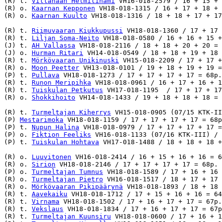
(R) t. 
Villahaan Helmitinami
 VH16-018-2579 / 16 + 15 + 
(R) o. 
Kaarnan Kepponen
 VH18-018-1315 / 16 + 17 + 18 + 
(R) o. 
Kaarnan Kuulto
 VH18-018-1316 / 18 + 18 + 17 + 17
(R) t. 
Riimuvaaran Kiukkupussi
 VH18-018-1360 / 17 + 17 
(R) t. 
Liljan Soma-Neito
 VH18-018-0580 / 16 + 16 + 15 +
(J) t. 
AH Vallassa
 VH18-018-2116 / 18 + 18 + 20 + 20 = 
(J) o. 
Hurman Ritari
 VH14-018-0549 / 18 + 18 + 19 + 18 
(R) t. 
Mörkövaaran Unikinuski
 VH15-018-2209 / 17 + 17 +
(R) o. 
Moon Peetter
 VH13-018-0101 / 19 + 18 + 19 + 19 =
(P) t. 
Pullava
 VH18-018-1273 / 17 + 17 + 17 + 17 = 68p.
(R) t. 
Runon Meripihka
 VH18-018-0961 / 16 + 17 + 16 + 1
(R) t. 
Tuiskulan Petkutus
 VH17-018-1195  / 17 + 17 + 17
(R) o. 
Shokkihoito
 VH14-018-1433 / 19 + 18 + 18 + 18 = 
(R) t. 
Turmeltajan Kiherrys
 VH15-018-0905 (07/15 KTK-II
(P) 
Mestarimoka
 VH18-018-1159 / 17 + 17 + 17 + 17 = 68p
(P) t. 
Nupun Halina
 VH18-018-0979 / 17 + 17 + 17 + 17 =
(P) o. 
Fiktion Feeliks
 VH16-018-1133 (07/16 KTK-III) / 
(P) t. 
Tuiskulan Hohtava
 VH17-018-1488 / 18 + 18 + 18 +
(R) o. 
Luuvitonen
 VH16-018-2414 / 16 + 15 + 16 + 16 = 6
(R) o. 
Sirion
 VH18-018-2146 / 17 + 17 + 17 + 17 = 68p. 
(P) o. 
Turmeltajan Tumnus
 VH18-018-1589 / 17 + 16 + 16 
(R) o. 
Turmeltajan Pietro
 VH16-018-1517 / 18 + 17 + 17 
(R) o. 
Mörkövaaran Pikipäärynä
 VH18-018-1893 / 18 + 18 
(R) t. 
Aavekaiku
 VH18-018-1712 / 17 + 15 + 16 + 16 = 64
(R) t. 
Virnama
 VH18-018-1502 / 17 + 16 + 17 + 17 = 67p.
(R) t. 
Vekslaus
 VH18-018-1834 / 17 + 16 + 17 + 17 = 67p
(R) t. 
Turmeltajan Kuunsiru
 VH18-018-0600 / 17 + 16 + 1