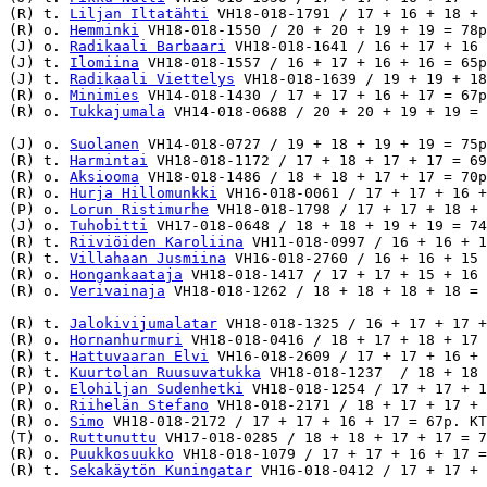
(R) t. 
Liljan Iltatähti
 VH18-018-1791 / 17 + 16 + 18 + 
(R) o. 
Hemminki
 VH18-018-1550 / 20 + 20 + 19 + 19 = 78p
(J) o. 
Radikaali Barbaari
 VH18-018-1641 / 16 + 17 + 16 
(J) t. 
Ilomiina
 VH18-018-1557 / 16 + 17 + 16 + 16 = 65p
(J) t. 
Radikaali Viettelys
 VH18-018-1639 / 19 + 19 + 18
(R) o. 
Minimies
 VH14-018-1430 / 17 + 17 + 16 + 17 = 67p
(R) o. 
Tukkajumala
 VH14-018-0688 / 20 + 20 + 19 + 19 = 
(J) o. 
Suolanen
 VH14-018-0727 / 19 + 18 + 19 + 19 = 75p
(R) t. 
Harmintai
 VH18-018-1172 / 17 + 18 + 17 + 17 = 69
(R) o. 
Aksiooma
 VH18-018-1486 / 18 + 18 + 17 + 17 = 70p
(R) o. 
Hurja Hillomunkki
 VH16-018-0061 / 17 + 17 + 16 +
(P) o. 
Lorun Ristimurhe
 VH18-018-1798 / 17 + 17 + 18 + 
(J) o. 
Tuhobitti
 VH17-018-0648 / 18 + 18 + 19 + 19 = 74
(R) t. 
Riiviöiden Karoliina
 VH11-018-0997 / 16 + 16 + 1
(R) t. 
Villahaan Jusmiina
 VH16-018-2760 / 16 + 16 + 15 
(R) o. 
Hongankaataja
 VH18-018-1417 / 17 + 17 + 15 + 16 
(R) o. 
Verivainaja
 VH18-018-1262 / 18 + 18 + 18 + 18 = 
(R) t. 
Jalokivijumalatar
 VH18-018-1325 / 16 + 17 + 17 +
(R) o. 
Hornanhurmuri
 VH18-018-0416 / 18 + 17 + 18 + 17 
(R) t. 
Hattuvaaran Elvi
 VH16-018-2609 / 17 + 17 + 16 + 
(R) t. 
Kuurtolan Ruusuvatukka
 VH18-018-1237  / 18 + 18 
(P) o. 
Elohiljan Sudenhetki
 VH18-018-1254 / 17 + 17 + 1
(R) o. 
Riihelän Stefano
 VH18-018-2171 / 18 + 17 + 17 + 
(R) o. 
Simo
 VH18-018-2172 / 17 + 17 + 16 + 17 = 67p. KT
(T) o. 
Ruttunuttu
 VH17-018-0285 / 18 + 18 + 17 + 17 = 7
(R) o. 
Puukkosuukko
 VH18-018-1079 / 17 + 17 + 16 + 17 =
(R) t. 
Sekakäytön Kuningatar
 VH16-018-0412 / 17 + 17 + 