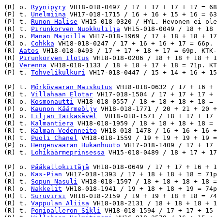
(R) o. 
Ryynipyry
 VH18-018-0497 / 17 + 17 + 17 + 17 = 68
(P) t. 
Unelmiina
 VH17-018-1715 / 16 + 16 + 15 + 16 = 63
(P) t. 
Runon Halise
 VH15-018-0320 / HYL. Hevonen ei ole
(R) t. 
Pirunkorven Nuokkulilja
 VH15-018-0049 / 18 + 18 
(R) o. 
Manan Majoilla
 VH17-018-1969 / 17 + 18 + 18 + 17
(R) o. 
Cohkka
 VH18-018-0247 / 17 + 16 + 16 + 17 = 66p. 
(R) 
Aatos
 VH18-018-0493 / 17 + 17 + 18 + 17 = 69p. KTK-
(R) 
Pirunkorven Ilotus
 VH18-018-0206 / 18 + 18 + 18 + 1
(R) 
Verenna
 VH18-018-1133 / 18 + 18 + 17 + 18 = 71p. KT
(P) t. 
Tohvelikulkuri
 VH17-018-0447 / 15 + 14 + 16 + 15
(P) t. 
Mörkövaaran Maiskutus
 VH18-018-0632 / 17 + 16 + 
(R) t. 
Villahaan Elotar
 VH17-018-1504 / 17 + 17 + 17 + 
(R) o. 
Kosmonautti
 VH18-018-0557 / 18 + 18 + 18 + 18 = 
(P) o. 
Kaunon Käärmeöljy
 VH18-018-1771 / 20 + 21 + 20 +
(R) o. 
Liljan Taikasävel
  VH18-018-1571 / 18 + 17 + 17 
(R) t. 
Kalmantiera
 VH18-018-1959 / 18 + 18 + 18 + 18 = 
(R) t. 
Kalman Vedenneito
 VH18-018-1478 / 16 + 16 + 16 +
(R) t. 
Puoli Chanel
 VH18-018-1559 / 19 + 19 + 19 + 19 =
(P) o. 
Hengenvaaran Hukanhuuto
 VH17-018-1409 / 17 + 17 
(R) t. 
Lohikäärmeprinsessa
 VH15-018-0489 / 18 + 17 + 17
(P) o. 
Pääkallokiitäjä
 VH18-018-0649 / 17 + 17 + 16 + 1
(J) o. 
Kas-Pian
 VH17-018-1393 / 17 + 18 + 18 + 18 = 71p
(R) t. 
Sopun Nasuli
 VH18-018-1597 / 18 + 18 + 18 + 18 =
(R) o. 
Nakkelit
 VH18-018-1941 / 19 + 18 + 18 + 19 = 74p
(R) t. 
Suruvirsi
 VH18-018-2159 / 19 + 19 + 18 + 18 = 74
(R) t. 
Vappulan Aliisa
 VH18-018-2131 / 18 + 18 + 18 + 1
(R) t. 
Ponipalleron Sikli
 VH18-018-1594 / 17 + 17 + 15 