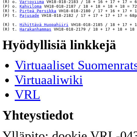
(R) o. 
Varjoviima
 VH18-018-2183 / 18 + 16 + 17 + 17 = 6
(P) o. 
Kahviloma
 VH18-018-2187 / 18 + 18 + 18 + 18 = 72
(R) t. 
Pirteä Persikka
 VH18-018-2180 / 17 + 16 + 17 + 1
(P) t. 
Pajusade
 VH18-018-2182 / 17 + 17 + 17 + 17 = 68p
(R) t. 
Hihittävä Huopahiiri
 VH18-018-2185 / 18 + 17 + 1
(R) t. 
Harakanhammas
Hyödyllisiä linkkejä
Virtuaaliset Suomenrat
Virtuaaliwiki
VRL
Yhteystiedot
Ylläpito: dookie VRL-04