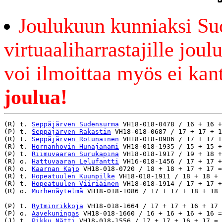
Joulukuun kunniaksi Su
virtuaaliharrastajille jou
voi ilmoittaa myös ei ka
joulua!
(R) t. 
Seppäjärven Sudensurma
 VH18-018-0478 / 16 + 16 +
(P) t. 
Seppäjärven Rakastin
 VH18-018-0687 / 17 + 17 + 1
(R) t. 
Seppäjärven Rotunainen
 VH18-018-0906 / 17 + 17 +
(R) t. 
Hornanhovin Hunajanami
 VH18-018-1935 / 15 + 15 +
(P) t. 
Riimuvaaran Surukapina
 VH18-018-1917 / 19 + 18 +
(R) o. 
Hattuvaaran Lelufantti
 VH16-018-1456 / 17 + 17 +
(R) o. 
Kaarnan Kajo
 VH18-018-0720 / 18 + 18 + 17 + 17 =
(R) t. 
Hopeatuulen Kuunpilke
 VH18-018-1911 / 18 + 18 + 
(R) t. 
Hopeatuulen Viiriäinen
 VH18-018-1914 / 17 + 17 +
(R) o. 
Murhenäytelmä
 VH18-018-1086 / 17 + 17 + 18 + 18 
(P) t. 
Rytminrikkoja
 VH18-018-1664 / 17 + 17 + 16 + 17 
(P) o. 
Aavekuningas
 VH18-018-1660 / 16 + 16 + 16 + 16 =
(J) t. 
Pikku Nätti
 VH18-018-1556 / 17 + 17 + 16 + 17 = 