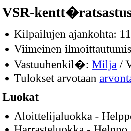
VSR-kentt�ratsastusk
Kilpailujen ajankohta: 1
Viimeinen ilmoittautum
Vastuuhenkil�:
Milja
/ V
Tulokset arvotaan
arvont
Luokat
Aloittelijaluokka - Helpp
Harrasteluokka - Helppo 