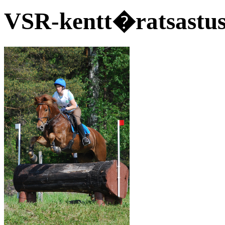
VSR-kentt�ratsastusk