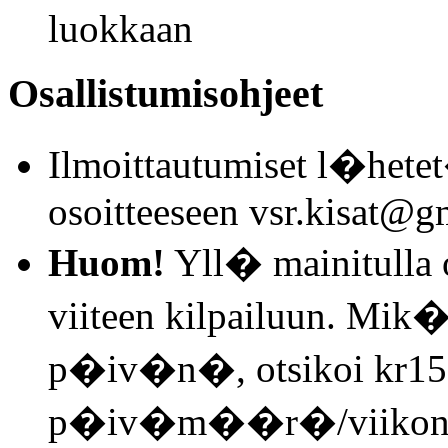
luokkaan
Osallistumisohjeet
Ilmoittautumiset l�het
osoitteeseen vsr.kisat@g
Huom!
Yll� mainitulla ot
viiteen kilpailuun. Mik�l
p�iv�n�, otsikoi kr150
p�iv�m��r�/viikonp�