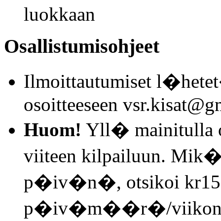
luokkaan
Osallistumisohjeet
Ilmoittautumiset l�het
osoitteeseen vsr.kisat@g
Huom!
Yll� mainitulla ot
viiteen kilpailuun. Mik�l
p�iv�n�, otsikoi kr150
p�iv�m��r�/viikonp�