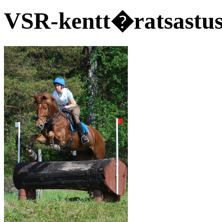
VSR-kentt�ratsastusk