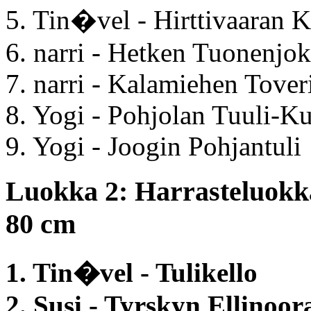
5. Tin�vel - Hirttivaaran
6. narri - Hetken Tuonenjok
7. narri - Kalamiehen Tover
8. Yogi - Pohjolan Tuuli-K
9. Yogi - Joogin Pohjantuli
Luokka 2: Harrasteluokka
80 cm
1. Tin�vel - Tulikello
2. Susi - Tyrskyn Ellinoor