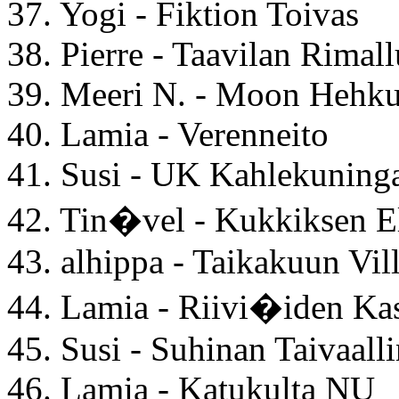
37. Yogi - Fiktion Toivas
38. Pierre - Taavilan Rimall
39. Meeri N. - Moon Hehku
40. Lamia - Verenneito
41. Susi - UK Kahlekuning
42. Tin�vel - Kukkiksen 
43. alhippa - Taikakuun Vil
44. Lamia - Riivi�iden Ka
45. Susi - Suhinan Taivaall
46. Lamia - Katukulta NU