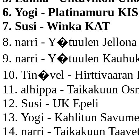
6. Yogi - Platinamuru KI
7. Susi - Winka KAT
8. narri - Y�tuulen Jellona
9. narri - Y�tuulen Kauhu
10. Tin�vel - Hirttivaaran 
11. alhippa - Taikakuun O
12. Susi - UK Epeli
13. Yogi - Kahlitun Savume
14. narri - Taikakuun Taavet