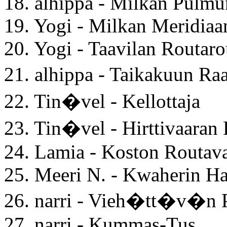
18. alhippa - Milkan Pulm
19. Yogi - Milkan Meridiaa
20. Yogi - Taavilan Routar
21. alhippa - Taikakuun 
22. Tin�vel - Kellottaja
23. Tin�vel - Hirttivaaran 
24. Lamia - Koston Routav
25. Meeri N. - Kwaherin H
26. narri - Vieh�tt�v�n 
27. narri - Kummas-Tus