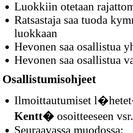
Luokkiin otetaan rajattoma
Ratsastaja saa tuoda ky
luokkaan
Hevonen saa osallistua y
Hevonen saa osallistua v
Osallistumisohjeet
Ilmoittautumiset l�het
Kentt�
osoitteeseen vs
Seuraavassa muodossa: