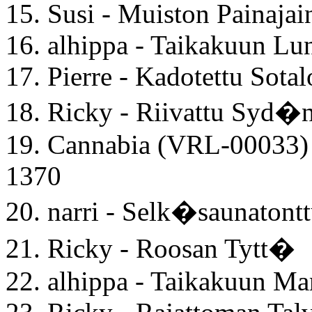
15. Susi - Muiston Painajai
16. alhippa - Taikakuun Lu
17. Pierre - Kadotettu Sotal
18. Ricky - Riivattu Syd
19. Cannabia (VRL-00033)
1370
20. narri - Selk�saunatont
21. Ricky - Roosan Tytt�
22. alhippa - Taikakuun Ma