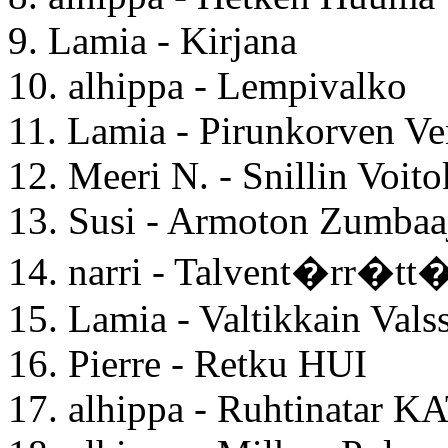
9. Lamia - Kirjana
10. alhippa - Lempivalko
11. Lamia - Pirunkorven Ve
12. Meeri N. - Snillin Voito
13. Susi - Armoton Zumba
14. narri - Talvent�rr�t
15. Lamia - Valtikkain Valss
16. Pierre - Retku HUI
17. alhippa - Ruhtinatar K