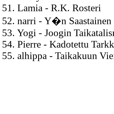
51. Lamia - R.K. Rosteri
52. narri - Y�n Saastainen
53. Yogi - Joogin Taikatali
54. Pierre - Kadotettu Tark
55. alhippa - Taikakuun Vi