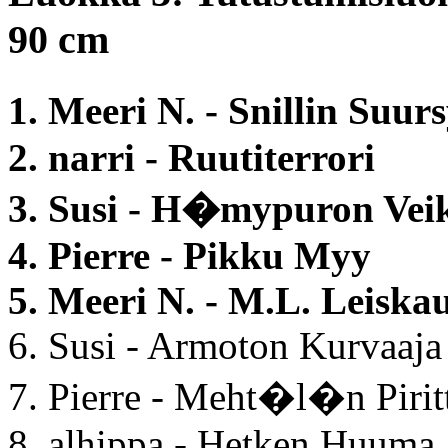
90 cm
1. Meeri N. - Snillin Su
2. narri - Ruutiterrori
3. Susi - H�mypuron Vei
4. Pierre - Pikku Myy
5. Meeri N. - M.L. Leiska
6. Susi - Armoton Kurvaaj
7. Pierre - Meht�l�n Pirit
8. alhippa - Hetken Huuma