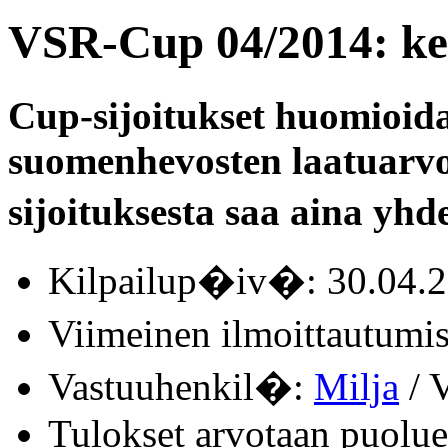
VSR-Cup 04/2014: ke
Cup-sijoitukset huomioid
suomenhevosten laatuarvo
sijoituksesta saa aina yhde
Kilpailup�iv�: 30.04.
Viimeinen ilmoittautum
Vastuuhenkil�:
Milja
/ V
Tulokset arvotaan puolue