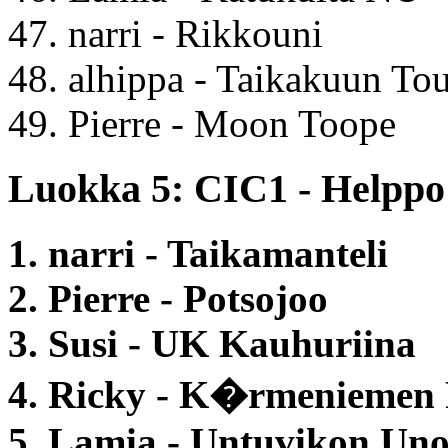
47. narri - Rikkouni
48. alhippa - Taikakuun To
49. Pierre - Moon Toope
Luokka 5: CIC1 - Helppo 
1. narri - Taikamanteli
2. Pierre - Potsojoo
3. Susi - UK Kauhuriina
4. Ricky - K�rmeniemen
5. Lamia - Untuvikon Un