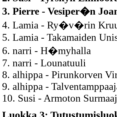
3. Pierre - Vesiper�n Joa
4. Lamia - Ry�v�rin Kruu
5. Lamia - Takamaiden Uni
6. narri - H�myhalla
7. narri - Lounatuuli
8. alhippa - Pirunkorven Vir
9. alhippa - Talventamppaaj
10. Susi - Armoton Surmaa
Luokka 3: Tutustumisluok