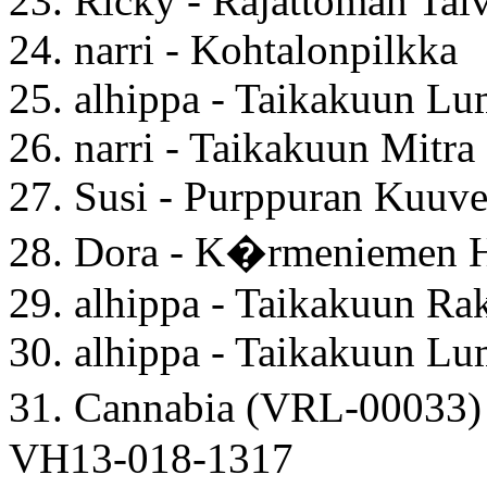
23. Ricky - Rajattoman Tal
24. narri - Kohtalonpilkka
25. alhippa - Taikakuun L
26. narri - Taikakuun Mitra
27. Susi - Purppuran Kuuve
28. Dora - K�rmeniemen H
29. alhippa - Taikakuun Ra
30. alhippa - Taikakuun L
31. Cannabia (VRL-00033
VH13-018-1317