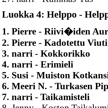
Luokka 4: Helppo - Helpp
1. Pierre - Riivi�iden Au
2. Pierre - Kadotettu Viut
3. narri - Kokkorikko
4. narri - Erimieli
5. Susi - Muiston Kotkansi
6. Meeri N. - Turkasen Pi
7. narri - Taikamisteli
8. Jenny - Koston Taikalum