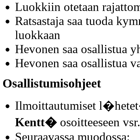
Luokkiin otetaan rajattoma
Ratsastaja saa tuoda ky
luokkaan
Hevonen saa osallistua y
Hevonen saa osallistua v
Osallistumisohjeet
Ilmoittautumiset l�het
Kentt�
osoitteeseen vs
Seuraavassa muodossa: