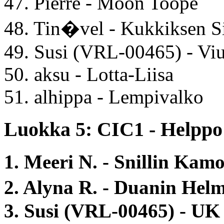
47. Pierre - Moon Toope
48. Tin�vel - Kukkiksen 
49. Susi (VRL-00465) - Vi
50. aksu - Lotta-Liisa
51. alhippa - Lempivalko
Luokka 5: CIC1 - Helppo 
1. Meeri N. - Snillin Kam
2. Alyna R. - Duanin Hel
3. Susi (VRL-00465) - UK