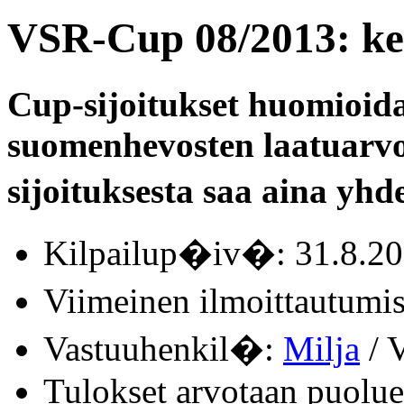
VSR-Cup 08/2013: ke
Cup-sijoitukset huomioid
suomenhevosten laatuarvo
sijoituksesta saa aina yhde
Kilpailup�iv�: 31.8.2
Viimeinen ilmoittautum
Vastuuhenkil�:
Milja
/ V
Tulokset arvotaan puolue