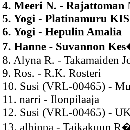
4. Meeri N. - Rajattoman
5. Yogi - Platinamuru KI
6. Yogi - Hepulin Amalia
7. Hanne - Suvannon Ke
8. Alyna R. - Takamaiden J
9. Ros. - R.K. Rosteri
10. Susi (VRL-00465) - Mu
11. narri - Ilonpilaaja
12. Susi (VRL-00465) - UK
13. alhippa - Taikakuun