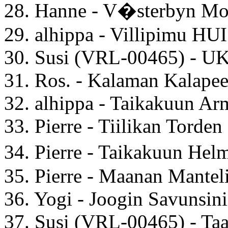
28. Hanne - V�sterbyn Mo
29. alhippa - Villipimu HUI
30. Susi (VRL-00465) - U
31. Ros. - Kalaman Kalape
32. alhippa - Taikakuun Ar
33. Pierre - Tiilikan Torden
34. Pierre - Taikakuun He
35. Pierre - Maanan Mantel
36. Yogi - Joogin Savunsini
37. Susi (VRL-00465) - Ta