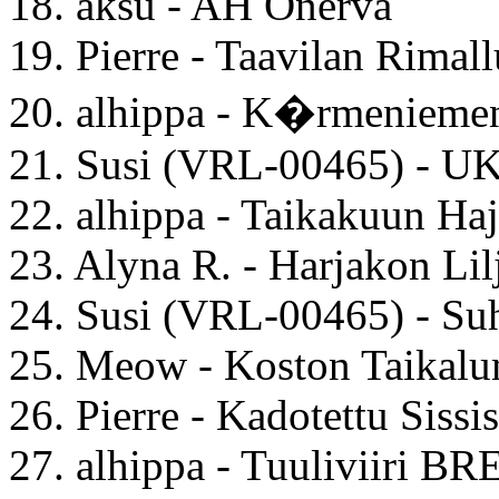
18. aksu - AH Onerva
19. Pierre - Taavilan Rimall
20. alhippa - K�rmenie
21. Susi (VRL-00465) - U
22. alhippa - Taikakuun Ha
23. Alyna R. - Harjakon Lil
24. Susi (VRL-00465) - Suh
25. Meow - Koston Taikalu
26. Pierre - Kadotettu Sissis
27. alhippa - Tuuliviiri BR