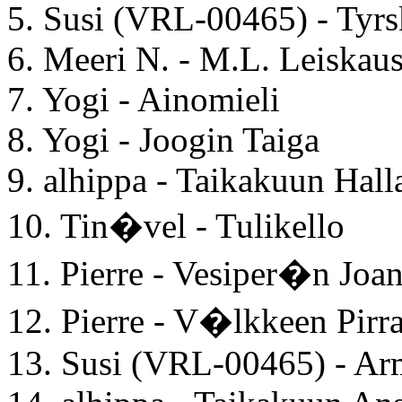
5. Susi (VRL-00465) - Tyrs
6. Meeri N. - M.L. Leiskau
7. Yogi - Ainomieli
8. Yogi - Joogin Taiga
9. alhippa - Taikakuun Hall
10. Tin�vel - Tulikello
11. Pierre - Vesiper�n Joa
12. Pierre - V�lkkeen Pirr
13. Susi (VRL-00465) - A