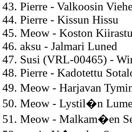
43. Pierre - Valkoosin Vieh
44. Pierre - Kissun Hissu
45. Meow - Koston Kiirastu
46. aksu - Jalmari Luned
47. Susi (VRL-00465) - W
48. Pierre - Kadotettu Sotal
49. Meow - Harjavan Tym
50. Meow - Lystil�n Lum
51. Meow - Malkam�en Se