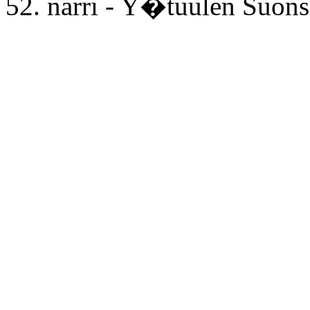
52. narri - Y�tuulen Suo