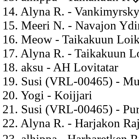
14. Alyna R. - Vankimyrsk
15. Meeri N. - Navajon Ydi
16. Meow - Taikakuun Loi
17. Alyna R. - Taikakuun L
18. aksu - AH Lovitatar
19. Susi (VRL-00465) - Mu
20. Yogi - Koijjari
21. Susi (VRL-00465) - Pu
22. Alyna R. - Harjakon Ra
23. alhippa - Harharetken 