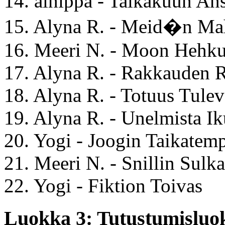
14. alhippa - Taikakuun An
15. Alyna R. - Meid�n Ma
16. Meeri N. - Moon Hehku
17. Alyna R. - Rakkauden R
18. Alyna R. - Totuus Tulev
19. Alyna R. - Unelmista I
20. Yogi - Joogin Taikatem
21. Meeri N. - Snillin Sulk
22. Yogi - Fiktion Toivas
Luokka 3: Tutustumisluok