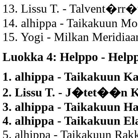
13. Lissu T. - Talvent�r
14. alhippa - Taikakuun Mo
15. Yogi - Milkan Meridiaa
Luokka 4: Helppo - Helpp
1. alhippa - Taikakuun K
2. Lissu T. - J�tet��n 
3. alhippa - Taikakuun H
4. alhippa - Taikakuun El
5. alhippa - Taikakuun Rak