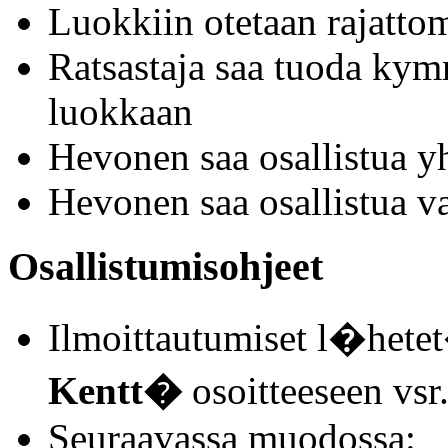
Luokkiin otetaan rajattoma
Ratsastaja saa tuoda ky
luokkaan
Hevonen saa osallistua y
Hevonen saa osallistua v
Osallistumisohjeet
Ilmoittautumiset l�het
Kentt�
osoitteeseen vs
Seuraavassa muodossa: