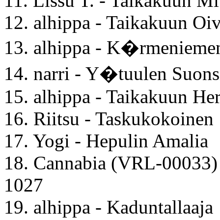
11. Lissu T. - Taikakuun Mi
12. alhippa - Taikakuun Oi
13. alhippa - K�rmenie
14. narri - Y�tuulen Suo
15. alhippa - Taikakuun He
16. Riitsu - Taskukokoinen
17. Yogi - Hepulin Amalia
18. Cannabia (VRL-00033)
1027
19. alhippa - Kaduntallaaja