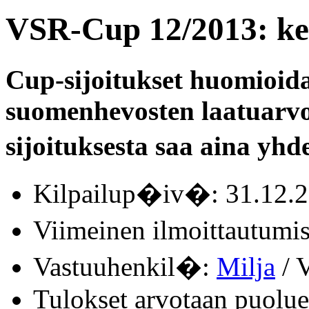
VSR-Cup 12/2013: ke
Cup-sijoitukset huomioid
suomenhevosten laatuarvo
sijoituksesta saa aina yhde
Kilpailup�iv�: 31.12.
Viimeinen ilmoittautum
Vastuuhenkil�:
Milja
/ V
Tulokset arvotaan puolue