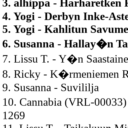
3. alhippa - Harharetken
4. Yogi - Derbyn Inke-Aste
5. Yogi - Kahlitun Savum
6. Susanna - Hallay�n T
7. Lissu T. - Y�n Saastain
8. Ricky - K�rmeniemen 
9. Susanna - Suvililja
10. Cannabia (VRL-00033)
1269