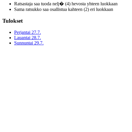
Ratsastaja saa tuoda nelj� (4) hevosta yhteen luokkaan
Sama ratsukko saa osallistua kahteen (2) eri luokkaan
Tulokset
Perjantai 27.7.
Lauantai 28.7.
Sunnuntai 29.7.