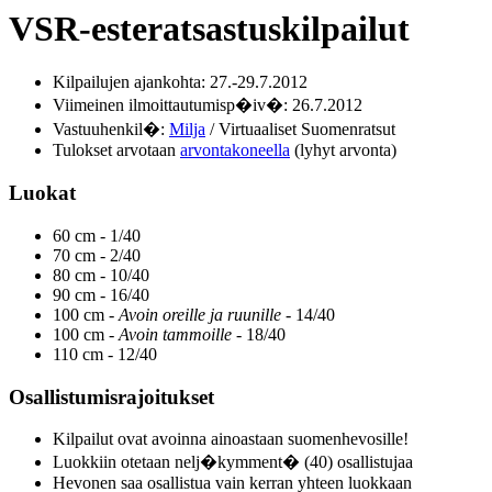
VSR-esteratsastuskilpailut
Kilpailujen ajankohta: 27.-29.7.2012
Viimeinen ilmoittautumisp�iv�: 26.7.2012
Vastuuhenkil�:
Milja
/ Virtuaaliset Suomenratsut
Tulokset arvotaan
arvontakoneella
(lyhyt arvonta)
Luokat
60 cm - 1/40
70 cm - 2/40
80 cm - 10/40
90 cm - 16/40
100 cm -
Avoin oreille ja ruunille
- 14/40
100 cm -
Avoin tammoille
- 18/40
110 cm - 12/40
Osallistumisrajoitukset
Kilpailut ovat avoinna ainoastaan suomenhevosille!
Luokkiin otetaan nelj�kymment� (40) osallistujaa
Hevonen saa osallistua vain kerran yhteen luokkaan