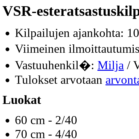
VSR-esteratsastuskilp
Kilpailujen ajankohta: 1
Viimeinen ilmoittautum
Vastuuhenkil�:
Milja
/ V
Tulokset arvotaan
arvont
Luokat
60 cm - 2/40
70 cm - 4/40