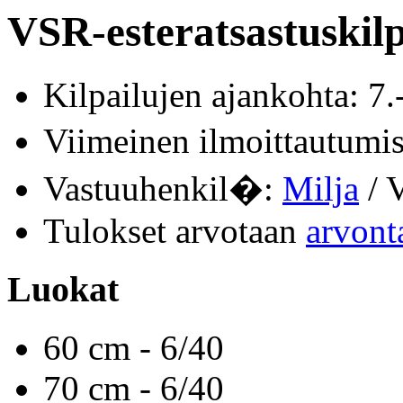
VSR-esteratsastuskilp
Kilpailujen ajankohta: 7.
Viimeinen ilmoittautum
Vastuuhenkil�:
Milja
/ V
Tulokset arvotaan
arvont
Luokat
60 cm - 6/40
70 cm - 6/40