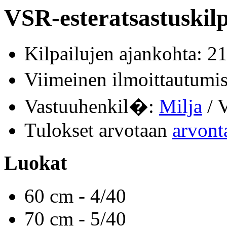
VSR-esteratsastuskilp
Kilpailujen ajankohta: 2
Viimeinen ilmoittautum
Vastuuhenkil�:
Milja
/ V
Tulokset arvotaan
arvont
Luokat
60 cm - 4/40
70 cm - 5/40