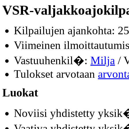
VSR-valjakkoajokilpa
Kilpailujen ajankohta: 2
Viimeinen ilmoittautum
Vastuuhenkil�:
Milja
/ V
Tulokset arvotaan
arvont
Luokat
Noviisi yhdistetty yksik�
Vaativa yhdistetty yksik�