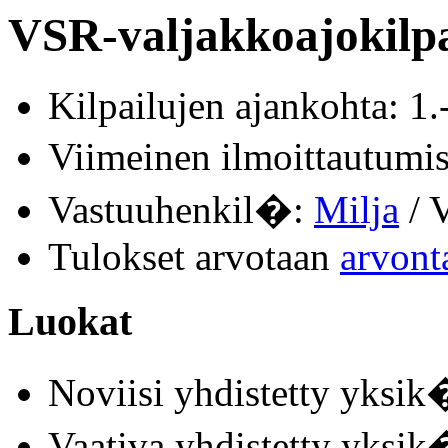
VSR-valjakkoajokilpa
Kilpailujen ajankohta: 1.
Viimeinen ilmoittautum
Vastuuhenkil�:
Milja
/ V
Tulokset arvotaan
arvont
Luokat
Noviisi yhdistetty yksik�
Vaativa yhdistetty yksik�