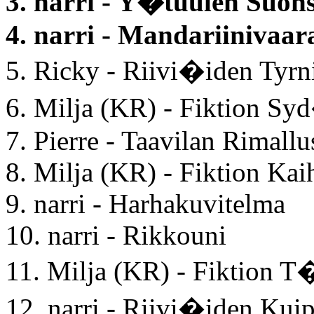
3. narri - Y�tuulen Suo
4. narri - Mandariinivaar
5. Ricky - Riivi�iden Tyrn
6. Milja (KR) - Fiktion 
7. Pierre - Taavilan Rimallu
8. Milja (KR) - Fiktion Kai
9. narri - Harhakuvitelma
10. narri - Rikkouni
11. Milja (KR) - Fiktion T
12. narri - Riivi�iden Kui