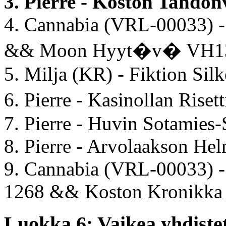
3. Pierre - Koston Tahdo
4. Cannabia (VRL-00033) 
&& Moon Hyyt�v� VH13
5. Milja (KR) - Fiktion Silk
6. Pierre - Kasinollan Rise
7. Pierre - Huvin Sotamies
8. Pierre - Arvolaakson He
9. Cannabia (VRL-00033) 
1268 && Koston Kronikka
Luokka 6: Vaikea yhdistet