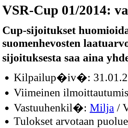
VSR-Cup 01/2014: va
Cup-sijoitukset huomioid
suomenhevosten laatuarvo
sijoituksesta saa aina yhde
Kilpailup�iv�: 31.01.
Viimeinen ilmoittautum
Vastuuhenkil�:
Milja
/ V
Tulokset arvotaan puolue