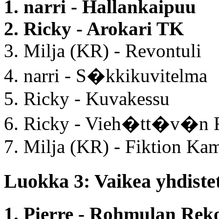
1. narri - Hallankaipuu
2. Ricky - Arokari TK
3. Milja (KR) - Revontuli
4. narri - S�kkikuvitelma
5. Ricky - Kuvakessu
6. Ricky - Vieh�tt�v�n 
7. Milja (KR) - Fiktion Ka
Luokka 3: Vaikea yhdiste
1. Pierre - Rohmulan Rek