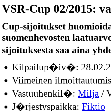
VSR-Cup 02/2015: va
Cup-sijoitukset huomioid
suomenhevosten laatuarvo
sijoituksesta saa aina yhde
Kilpailup�iv�: 28.02.
Viimeinen ilmoittautum
Vastuuhenkil�:
Milja
/ V
J�rjestyspaikka:
Fiktio