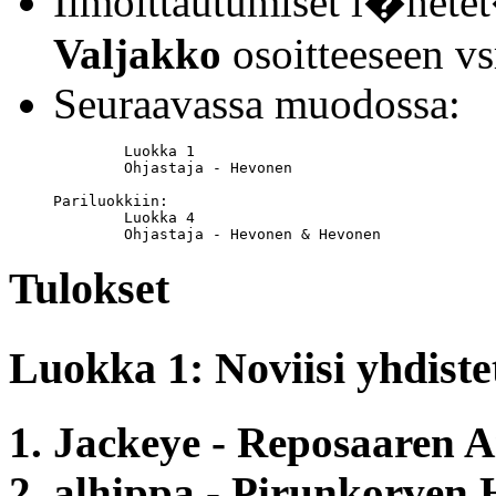
Ilmoittautumiset l�het
Valjakko
osoitteeseen v
Seuraavassa muodossa:
	Luokka 1

	Ohjastaja - Hevonen

Pariluokkiin:

	Luokka 4

	Ohjastaja - Hevonen & Hevonen
Tulokset
Luokka 1: Noviisi yhdiste
1. Jackeye - Reposaaren A
2. alhippa - Pirunkorven 