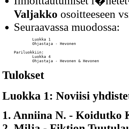
Ilmoittautumiset l�het
Valjakko
osoitteeseen v
Seuraavassa muodossa:
	Luokka 1

	Ohjastaja - Hevonen

Pariluokkiin:

	Luokka 4

	Ohjastaja - Hevonen & Hevonen
Tulokset
Luokka 1: Noviisi yhdiste
1. Anniina N. - Koidutko 
2. Milja - Fiktion Tuutula