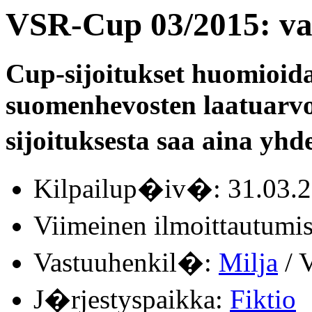
VSR-Cup 03/2015: va
Cup-sijoitukset huomioid
suomenhevosten laatuarvo
sijoituksesta saa aina yhde
Kilpailup�iv�: 31.03.
Viimeinen ilmoittautum
Vastuuhenkil�:
Milja
/ V
J�rjestyspaikka:
Fiktio