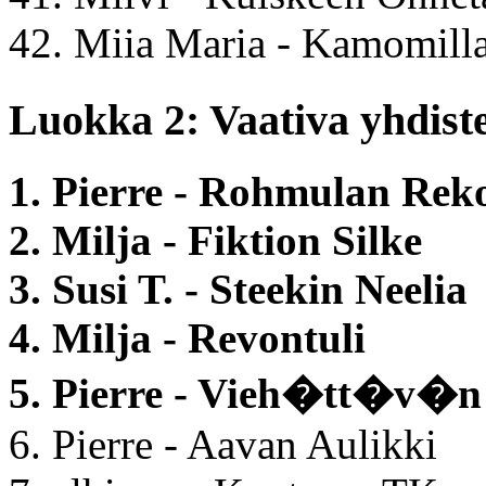
42. Miia Maria - Kamomill
Luokka 2: Vaativa yhdiste
1. Pierre - Rohmulan Rek
2. Milja - Fiktion Silke
3. Susi T. - Steekin Neelia
4. Milja - Revontuli
5. Pierre - Vieh�tt�v�n
6. Pierre - Aavan Aulikki