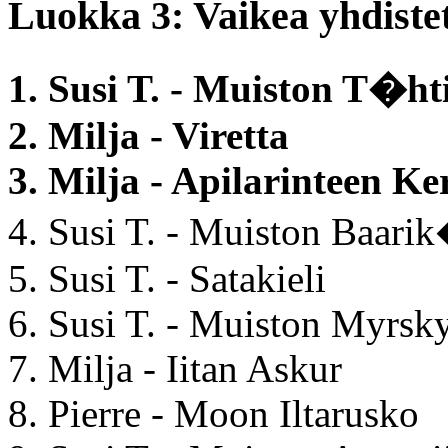
Luokka 3: Vaikea yhdiste
1. Susi T. - Muiston T�ht
2. Milja - Viretta
3. Milja - Apilarinteen Ke
4. Susi T. - Muiston Baar
5. Susi T. - Satakieli
6. Susi T. - Muiston Myrsky
7. Milja - Iitan Askur
8. Pierre - Moon Iltarusko