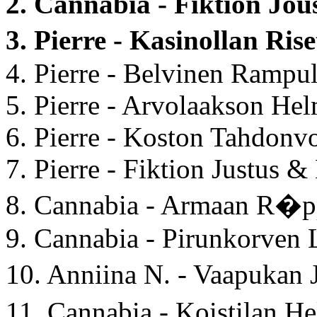
2. Cannabia - Fiktion Jo
3. Pierre - Kasinollan Ris
4. Pierre - Belvinen Rampu
5. Pierre - Arvolaakson He
6. Pierre - Koston Tahdonv
7. Pierre - Fiktion Justus &
8. Cannabia - Armaan R�p
9. Cannabia - Pirunkorven
10. Anniina N. - Vaapuka
11. Cannabia - Koistilan 