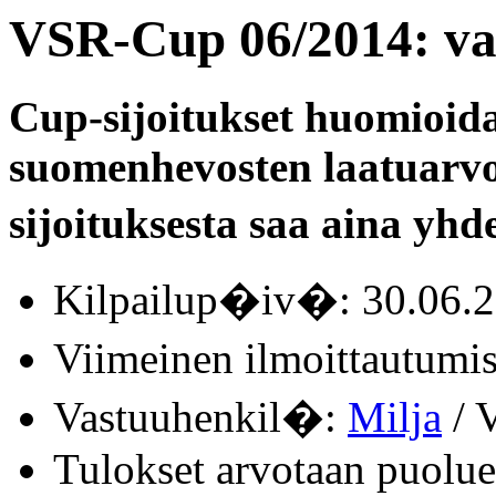
VSR-Cup 06/2014: va
Cup-sijoitukset huomioid
suomenhevosten laatuarvo
sijoituksesta saa aina yhde
Kilpailup�iv�: 30.06.
Viimeinen ilmoittautum
Vastuuhenkil�:
Milja
/ V
Tulokset arvotaan puolue