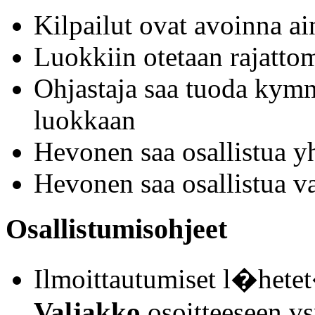
Kilpailut ovat avoinna a
Luokkiin otetaan rajattoma
Ohjastaja saa tuoda kym
luokkaan
Hevonen saa osallistua y
Hevonen saa osallistua v
Osallistumisohjeet
Ilmoittautumiset l�het
Valjakko
osoitteeseen v