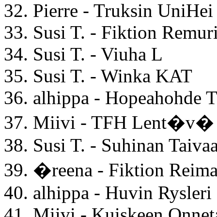
32. Pierre - Truksin UniHei
33. Susi T. - Fiktion Remur
34. Susi T. - Viuha L
35. Susi T. - Winka KAT
36. alhippa - Hopeahohde 
37. Miivi - TFH Lent�v� 
38. Susi T. - Suhinan Taivaa
39. �reena - Fiktion Reim
40. alhippa - Huvin Rysleri
41. Miivi - Kuiskeen Onnet