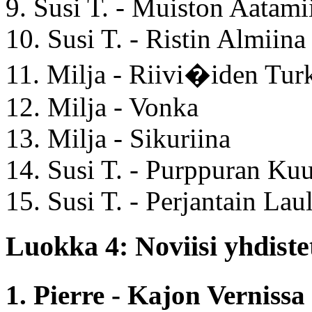
9. Susi T. - Muiston Aatami
10. Susi T. - Ristin Almiina
11. Milja - Riivi�iden Tur
12. Milja - Vonka
13. Milja - Sikuriina
14. Susi T. - Purppuran Kuu
15. Susi T. - Perjantain Lau
Luokka 4: Noviisi yhdistet
1. Pierre - Kajon Vernis