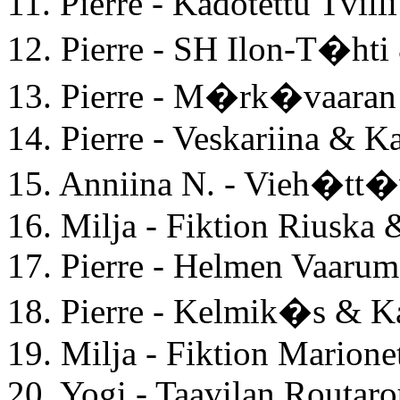
11. Pierre - Kadotettu Tvill
12. Pierre - SH Ilon-T�h
13. Pierre - M�rk�vaara
14. Pierre - Veskariina & K
15. Anniina N. - Vieh�tt
16. Milja - Fiktion Riuska 
17. Pierre - Helmen Vaaru
18. Pierre - Kelmik�s & Ka
19. Milja - Fiktion Marione
20. Yogi - Taavilan Routar