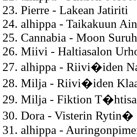
23. Pierre - Lakean Jatiriti
24. alhippa - Taikakuun Ai
25. Cannabia - Moon Suru
26. Miivi - Haltiasalon Urh
27. alhippa - Riivi�iden N
28. Milja - Riivi�iden Kla
29. Milja - Fiktion T�htis
30. Dora - Visterin Rytin�
31. alhippa - Auringonpim