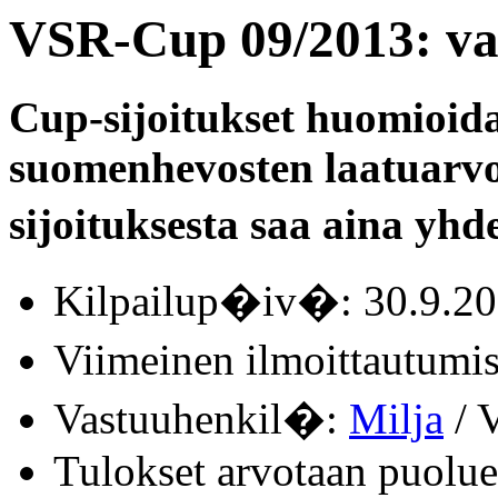
VSR-Cup 09/2013: va
Cup-sijoitukset huomioid
suomenhevosten laatuarvo
sijoituksesta saa aina yhde
Kilpailup�iv�: 30.9.2
Viimeinen ilmoittautum
Vastuuhenkil�:
Milja
/ V
Tulokset arvotaan puolue