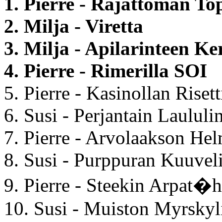
1. Pierre - Rajattoman To
2. Milja - Viretta
3. Milja - Apilarinteen Ke
4. Pierre - Rimerilla SOI
5. Pierre - Kasinollan Risett
6. Susi - Perjantain Laululi
7. Pierre - Arvolaakson He
8. Susi - Purppuran Kuuvel
9. Pierre - Steekin Arpat�h
10. Susi - Muiston Myrskyl