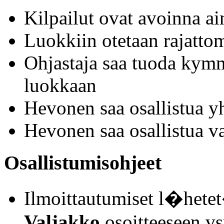
Kilpailut ovat avoinna a
Luokkiin otetaan rajattoma
Ohjastaja saa tuoda kym
luokkaan
Hevonen saa osallistua y
Hevonen saa osallistua v
Osallistumisohjeet
Ilmoittautumiset l�het
Valjakko
osoitteeseen v