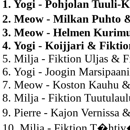
1. Yogi - Pohjolan Tuuli-
2. Meow - Milkan Puht
3. Meow - Helmen Kurimu
4. Yogi - Koijjari & Fikti
5. Milja - Fiktion Uljas & 
6. Yogi - Joogin Marsipaani
7. Meow - Koston Kauhu 
8. Milja - Fiktion Tuutulau
9. Pierre - Kajon Vernissa
10. Milja - Fiktion T�htiv