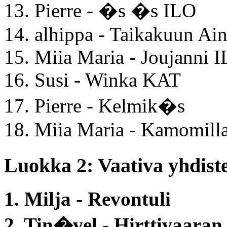
13. Pierre - �s �s ILO
14. alhippa - Taikakuun Ai
15. Miia Maria - Joujanni 
16. Susi - Winka KAT
17. Pierre - Kelmik�s
18. Miia Maria - Kamomill
Luokka 2: Vaativa yhdiste
1. Milja - Revontuli
2. Tin�vel - Hirttivaara