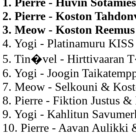
1. Pierre - Huvin Sotamie
2. Pierre - Koston Tahdo
3. Meow - Koston Reemus
4. Yogi - Platinamuru KIS
5. Tin�vel - Hirttivaaran
6. Yogi - Joogin Taikatemp
7. Meow - Selkouni & Kos
8. Pierre - Fiktion Justus &
9. Yogi - Kahlitun Savumerk
10. Pierre - Aavan Aulikki