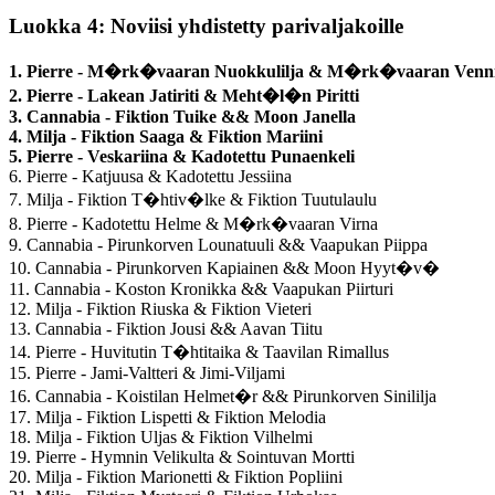
Luokka 4: Noviisi yhdistetty parivaljakoille
1. Pierre - M�rk�vaaran Nuokkulilja & M�rk�vaaran Venn
2. Pierre - Lakean Jatiriti & Meht�l�n Piritti
3. Cannabia - Fiktion Tuike && Moon Janella
4. Milja - Fiktion Saaga & Fiktion Mariini
5. Pierre - Veskariina & Kadotettu Punaenkeli
6. Pierre - Katjuusa & Kadotettu Jessiina
7. Milja - Fiktion T�htiv�lke & Fiktion Tuutulaulu
8. Pierre - Kadotettu Helme & M�rk�vaaran Virna
9. Cannabia - Pirunkorven Lounatuuli && Vaapukan Piippa
10. Cannabia - Pirunkorven Kapiainen && Moon Hyyt�v�
11. Cannabia - Koston Kronikka && Vaapukan Piirturi
12. Milja - Fiktion Riuska & Fiktion Vieteri
13. Cannabia - Fiktion Jousi && Aavan Tiitu
14. Pierre - Huvitutin T�htitaika & Taavilan Rimallus
15. Pierre - Jami-Valtteri & Jimi-Viljami
16. Cannabia - Koistilan Helmet�r && Pirunkorven Sinililja
17. Milja - Fiktion Lispetti & Fiktion Melodia
18. Milja - Fiktion Uljas & Fiktion Vilhelmi
19. Pierre - Hymnin Velikulta & Sointuvan Mortti
20. Milja - Fiktion Marionetti & Fiktion Popliini