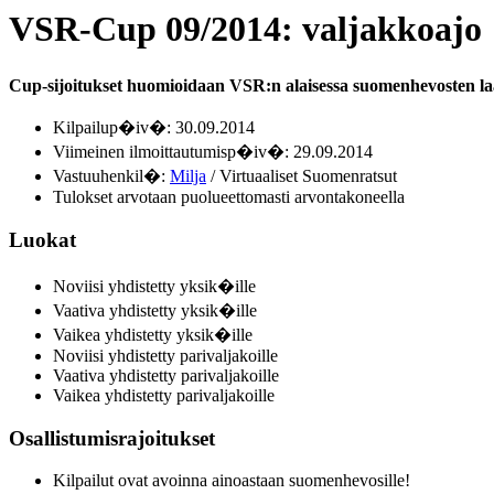
VSR-Cup 09/2014: valjakkoajo
Cup-sijoitukset huomioidaan VSR:n alaisessa suomenhevosten laatu
Kilpailup�iv�: 30.09.2014
Viimeinen ilmoittautumisp�iv�: 29.09.2014
Vastuuhenkil�:
Milja
/ Virtuaaliset Suomenratsut
Tulokset arvotaan puolueettomasti arvontakoneella
Luokat
Noviisi yhdistetty yksik�ille
Vaativa yhdistetty yksik�ille
Vaikea yhdistetty yksik�ille
Noviisi yhdistetty parivaljakoille
Vaativa yhdistetty parivaljakoille
Vaikea yhdistetty parivaljakoille
Osallistumisrajoitukset
Kilpailut ovat avoinna ainoastaan suomenhevosille!