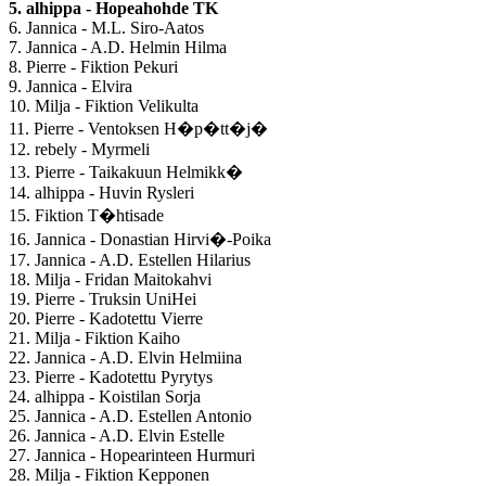
5. alhippa - Hopeahohde TK
6. Jannica - M.L. Siro-Aatos
7. Jannica - A.D. Helmin Hilma
8. Pierre - Fiktion Pekuri
9. Jannica - Elvira
10. Milja - Fiktion Velikulta
11. Pierre - Ventoksen H�p�tt�j�
12. rebely - Myrmeli
13. Pierre - Taikakuun Helmikk�
14. alhippa - Huvin Rysleri
15. Fiktion T�htisade
16. Jannica - Donastian Hirvi�-Poika
17. Jannica - A.D. Estellen Hilarius
18. Milja - Fridan Maitokahvi
19. Pierre - Truksin UniHei
20. Pierre - Kadotettu Vierre
21. Milja - Fiktion Kaiho
22. Jannica - A.D. Elvin Helmiina
23. Pierre - Kadotettu Pyrytys
24. alhippa - Koistilan Sorja
25. Jannica - A.D. Estellen Antonio
26. Jannica - A.D. Elvin Estelle
27. Jannica - Hopearinteen Hurmuri
28. Milja - Fiktion Kepponen