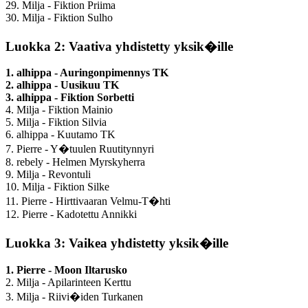
29. Milja - Fiktion Priima
30. Milja - Fiktion Sulho
Luokka 2: Vaativa yhdistetty yksik�ille
1. alhippa - Auringonpimennys TK
2. alhippa - Uusikuu TK
3. alhippa - Fiktion Sorbetti
4. Milja - Fiktion Mainio
5. Milja - Fiktion Silvia
6. alhippa - Kuutamo TK
7. Pierre - Y�tuulen Ruutitynnyri
8. rebely - Helmen Myrskyherra
9. Milja - Revontuli
10. Milja - Fiktion Silke
11. Pierre - Hirttivaaran Velmu-T�hti
12. Pierre - Kadotettu Annikki
Luokka 3: Vaikea yhdistetty yksik�ille
1. Pierre - Moon Iltarusko
2. Milja - Apilarinteen Kerttu
3. Milja - Riivi�iden Turkanen