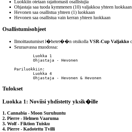
Luokkiin otetaan rajattomasti osallistujia
Ohjastaja saa tuoda kymmenen (10) valjakkoa yhteen luokkaan
Hevonen saa osallistua yhteen (1) luokkaan
Hevonen saa osallistua vain kerran yhteen luokkaan
Osallistumisohjeet
Ilmoittautumiset l�hetet��n otsikolla
VSR-Cup Valjakko
o
Seuraavassa muodossa:
	Luokka 1

	Ohjastaja - Hevonen

Pariluokkiin:

	Luokka 4

	Ohjastaja - Hevonen & Hevonen
Tulokset
Luokka 1: Noviisi yhdistetty yksik�ille
1. Cannabia - Moon Suruhuntu
2. Pierre - Helmen Vaaruma
3. Wolf - Fiktion Tuisku
4. Pierre - Kadotettu Tvilli