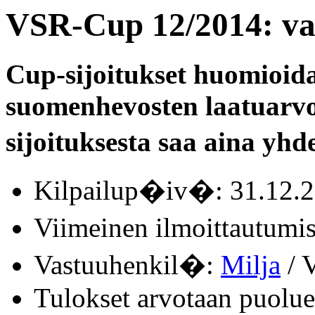
VSR-Cup 12/2014: va
Cup-sijoitukset huomioid
suomenhevosten laatuarvo
sijoituksesta saa aina yhde
Kilpailup�iv�: 31.12.
Viimeinen ilmoittautum
Vastuuhenkil�:
Milja
/ V
Tulokset arvotaan puolue