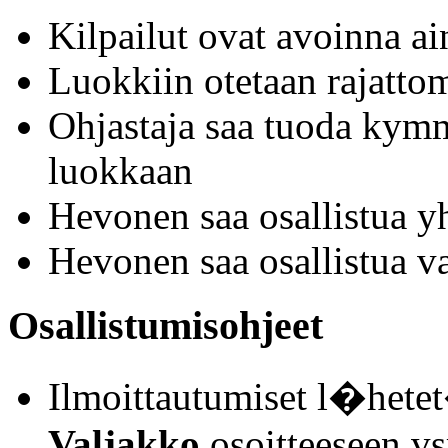
Kilpailut ovat avoinna a
Luokkiin otetaan rajattoma
Ohjastaja saa tuoda kym
luokkaan
Hevonen saa osallistua y
Hevonen saa osallistua v
Osallistumisohjeet
Ilmoittautumiset l�het
Valjakko
osoitteeseen v