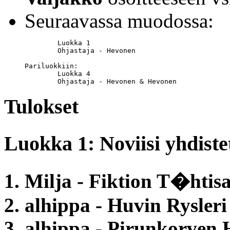
Seuraavassa muodossa:
	Luokka 1

	Ohjastaja - Hevonen

Pariluokkiin:

	Luokka 4

	Ohjastaja - Hevonen & Hevonen
Tulokset
Luokka 1: Noviisi yhdiste
1. Milja - Fiktion T�htis
2. alhippa - Huvin Rysleri
3. alhippa - Pirunkorven 