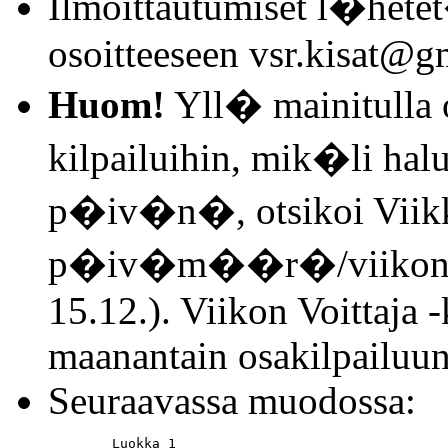
Ilmoittautumiset l�het
osoitteeseen vsr.kisat@g
Huom!
Yll� mainitulla o
kilpailuihin, mik�li halu
p�iv�n�, otsikoi Viikko
p�iv�m��r�/viikonp�
15.12.). Viikon Voittaja -
maanantain osakilpailuun
Seuraavassa muodossa:
	Luokka 1
