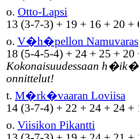
o.
Otto-Lapsi
13 (3-7-3) + 19 + 16 + 20 + 
o.
V�h�pellon Namuvaras
18 (5-4-5-4) + 24 + 25 + 20 
Kokonaisuudessaan h�ik�i
onnittelut!
t.
M�rk�vaaran Loviisa
14 (3-7-4) + 22 + 24 + 24 + 
o.
Viisikon Pikantti
13 (3-7-3) + 19 + 24 + 21 + 