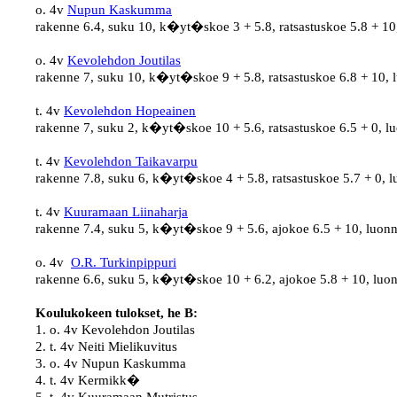
o. 4v 
Nupun Kaskumma
rakenne 6.4, suku 10, k�yt�skoe 3 + 5.8, ratsastuskoe 5.8 + 10
o. 4v 
Kevolehdon Joutilas
rakenne 7, suku 10, k�yt�skoe 9 + 5.8, ratsastuskoe 6.8 + 10, 
t. 4v 
Kevolehdon Hopeainen
rakenne 7, suku 2, k�yt�skoe 10 + 5.6, ratsastuskoe 6.5 + 0, l
t. 4v 
Kevolehdon Taikavarpu
rakenne 7.8, suku 6, k�yt�skoe 4 + 5.8, ratsastuskoe 5.7 + 0, l
t. 4v 
Kuuramaan Liinaharja
rakenne 7.4, suku 5, k�yt�skoe 9 + 5.6, ajokoe 6.5 + 10, luonn
o. 4v  
O.R. Turkinpippuri
rakenne 6.6, suku 5, k�yt�skoe 10 + 6.2, ajokoe 5.8 + 10, luon
Koulukokeen tulokset, he B:
1. o. 4v Kevolehdon Joutilas

2. t. 4v Neiti Mielikuvitus

3. o. 4v Nupun Kaskumma

4. t. 4v Kermikk�
