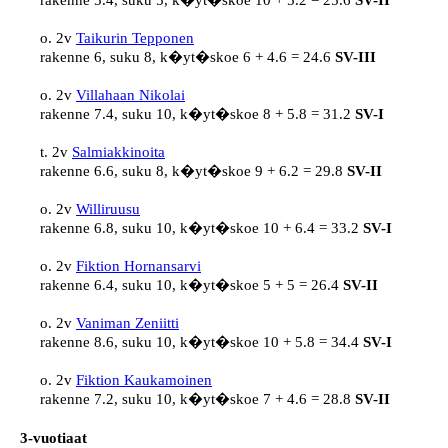
rakenne 5.4, suku 5, k�yt�skoe 10 + 5.2 = 25.6 
SV-II
o. 2v 
Taikurin Tepponen
rakenne 6, suku 8, k�yt�skoe 6 + 4.6 = 24.6 
SV-III
o. 2v 
Villahaan Nikolai
rakenne 7.4, suku 10, k�yt�skoe 8 + 5.8 = 31.2 
SV-I
t. 2v 
Salmiakkinoita
rakenne 6.6, suku 8, k�yt�skoe 9 + 6.2 = 29.8 
SV-II
o. 2v 
Williruusu
rakenne 6.8, suku 10, k�yt�skoe 10 + 6.4 = 33.2 
SV-I
o. 2v 
Fiktion Hornansarvi
rakenne 6.4, suku 10, k�yt�skoe 5 + 5 = 26.4 
SV-II
o. 2v 
Vaniman Zeniitti
rakenne 8.6, suku 10, k�yt�skoe 10 + 5.8 = 34.4 
SV-I
o. 2v 
Fiktion Kaukamoinen
rakenne 7.2, suku 10, k�yt�skoe 7 + 4.6 = 28.8 
SV-II
3-vuotiaat