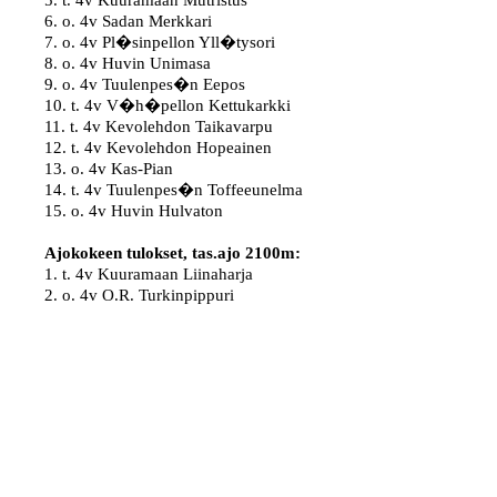
5. t. 4v Kuuramaan Mutristus

6. o. 4v Sadan Merkkari

7. o. 4v Pl�sinpellon Yll�tysori

8. o. 4v Huvin Unimasa

9. o. 4v Tuulenpes�n Eepos

10. t. 4v V�h�pellon Kettukarkki

11. t. 4v Kevolehdon Taikavarpu

12. t. 4v Kevolehdon Hopeainen

13. o. 4v Kas-Pian

14. t. 4v Tuulenpes�n Toffeeunelma

15. o. 4v Huvin Hulvaton

Ajokokeen tulokset, tas.ajo 2100m:
1. t. 4v Kuuramaan Liinaharja

2. o. 4v O.R. Turkinpippuri