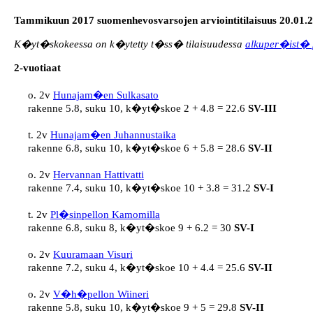
Tammikuun 2017 suomenhevosvarsojen arviointitilaisuus 20.01.
K�yt�skokeessa on k�ytetty t�ss� tilaisuudessa
alkuper�ist� 
2-vuotiaat
o. 2v 
Hunajam�en Sulkasato
rakenne 5.8, suku 10, k�yt�skoe 2 + 4.8 = 22.6 
SV-III
t. 2v 
Hunajam�en Juhannustaika
rakenne 6.8, suku 10, k�yt�skoe 6 + 5.8 = 28.6 
SV-II
o. 2v 
Hervannan Hattivatti
rakenne 7.4, suku 10, k�yt�skoe 10 + 3.8 = 31.2 
SV-I
t. 2v 
Pl�sinpellon Kamomilla
rakenne 6.8, suku 8, k�yt�skoe 9 + 6.2 = 30 
SV-I
o. 2v 
Kuuramaan Visuri
rakenne 7.2, suku 4, k�yt�skoe 10 + 4.4 = 25.6 
SV-II
o. 2v 
V�h�pellon Wiineri
rakenne 5.8, suku 10, k�yt�skoe 9 + 5 = 29.8 
SV-II