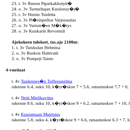
23. t. 3v Runon Piparkakkutytt�

24. o. 3v Turmeltajan Kuolonsy�j�

25. t. 3v Huisin Tuuletta

26. o. 3v Pl�sinpellon Varjorautias

27. o. 3v Varism�en M�k�tys

28. o. 3v Kuukarin Revontuli

Ajokokeen tulokset, tas.ajo 2100m:
1. t. 3v Tuiskulan Helmiisa

2. o. 3v Ruskon Hattivatti

3. o. 3v Pompeji Taisto 
4-vuotiaat
t. 4v 
Tuulenpes�n Toffeeunelma
rakenne 6.4, suku 10, k�yt�skoe 7 + 5.6, ratsastuskoe 7.7 + 0, 
t. 4v 
Neiti Mielikuvitus
rakenne 8.6, suku 10, k�yt�skoe 9 + 6.2, ratsastuskoe 7 + 10, 
t. 4v 
Kuuramaan Mutristus
rakenne 5.8, suku 4, k�yt�skoe 9 + 6.6, ratsastuskoe 6.3 + 7, l