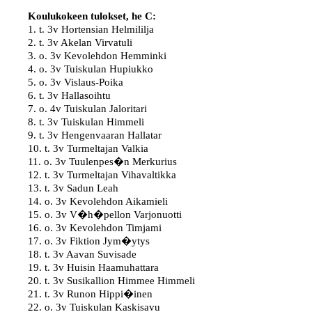
Koulukokeen tulokset, he C:
1. t. 3v Hortensian Helmililja

2. t. 3v Akelan Virvatuli

3. o. 3v Kevolehdon Hemminki

4. o. 3v Tuiskulan Hupiukko

5. o. 3v Vislaus-Poika

6. t. 3v Hallasoihtu

7. o. 4v Tuiskulan Jaloritari

8. t. 3v Tuiskulan Himmeli

9. t. 3v Hengenvaaran Hallatar

10. t. 3v Turmeltajan Valkia

11. o. 3v Tuulenpes�n Merkurius

12. t. 3v Turmeltajan Vihavaltikka

13. t. 3v Sadun Leah

14. o. 3v Kevolehdon Aikamieli

15. o. 3v V�h�pellon Varjonuotti

16. o. 3v Kevolehdon Timjami

17. o. 3v Fiktion Jym�ytys

18. t. 3v Aavan Suvisade

19. t. 3v Huisin Haamuhattara

20. t. 3v Susikallion Himmee Himmeli

21. t. 3v Runon Hippi�inen

22. o. 3v Tuiskulan Kaskisavu
