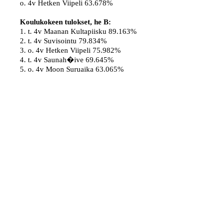
o. 4v Hetken Viipeli 63.678%

Koulukokeen tulokset, he B:
1. t. 4v Maanan Kultapiisku 89.163%

2. t. 4v Suvisointu 79.834%

3. o. 4v Hetken Viipeli 75.982%

4. t. 4v Saunah�ive 69.645%

5. o. 4v Moon Suruaika 63.065%