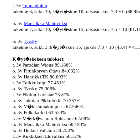
t. 3v 
Tuonenlohtu
rakenne 6, suku 10, k�yt�skoe 10, ratsastuskoe 7,3 + 0 (68.984
o. 3v 
Marsalkka Maitoviiksi
rakenne 7, suku 10, k�yt�skoe 15, ratsastuskoe 7,5 + 10 (81.1
o. 3v 
Tyrsky
rakenne 6, suku 3, k�yt�skoe 15, ajokoe 7,3 + 10 (43,4) = 41,3
K�yt�skokeen tulokset:
t. 3v Parodian Wiona 89.188%

o. 3v Pirunkorven Otava 84.032%

o. 3v Henrikki TK 80.093%

t. 3v Torkkukoipi 77.451%

o. 3v Tyrsky 75.006%

t. 3v Fiktion Loviatar 73.87%

o. 3v Jukolan Pikkulokki 70.357%

o. 3v V�kisinmakuupussi 67.546%

o. 3v Polkakarkki 63.523%

t. 3v M�rk�vaaran Roksanne 62.08%

o. 3v Marsalkka Maitoviiksi 60.193%

o. 3v Hetken Vallaton 58.258%

t. 3v Kukkiksen Elovalkea 58.12%
