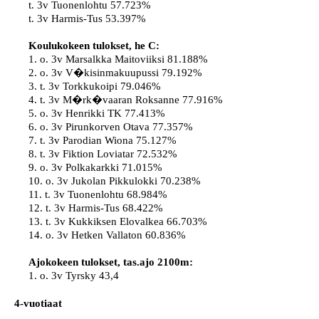
t. 3v Tuonenlohtu 57.723%

t. 3v Harmis-Tus 53.397%

Koulukokeen tulokset, he C:
1. o. 3v Marsalkka Maitoviiksi 81.188%

2. o. 3v V�kisinmakuupussi 79.192%

3. t. 3v Torkkukoipi 79.046%

4. t. 3v M�rk�vaaran Roksanne 77.916%

5. o. 3v Henrikki TK 77.413%

6. o. 3v Pirunkorven Otava 77.357%

7. t. 3v Parodian Wiona 75.127%

8. t. 3v Fiktion Loviatar 72.532%

9. o. 3v Polkakarkki 71.015%

10. o. 3v Jukolan Pikkulokki 70.238%

11. t. 3v Tuonenlohtu 68.984%

12. t. 3v Harmis-Tus 68.422%

13. t. 3v Kukkiksen Elovalkea 66.703%

14. o. 3v Hetken Vallaton 60.836%

Ajokokeen tulokset, tas.ajo 2100m:
1. o. 3v Tyrsky 43,4
4-vuotiaat