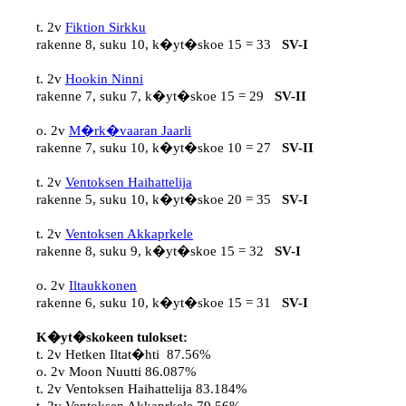
t. 2v 
Fiktion Sirkku
rakenne 8, suku 10, k�yt�skoe 15 = 33   
SV-I
t. 2v 
Hookin Ninni
rakenne 7, suku 7, k�yt�skoe 15 = 29   
SV-II
o. 2v 
M�rk�vaaran Jaarli
rakenne 7, suku 10, k�yt�skoe 10 = 27   
SV-II
t. 2v 
Ventoksen Haihattelija
rakenne 5, suku 10, k�yt�skoe 20 = 35   
SV-I
t. 2v 
Ventoksen Akkaprkele
rakenne 8, suku 9, k�yt�skoe 15 = 32   
SV-I
o. 2v 
Iltaukkonen
rakenne 6, suku 10, k�yt�skoe 15 = 31   
SV-I
K�yt�skokeen tulokset:
t. 2v Hetken Iltat�hti  87.56%

o. 2v Moon Nuutti 86.087%

t. 2v Ventoksen Haihattelija 83.184%
