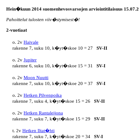
Hein�kuun 2014 suomenhevosvarsojen arviointitilaisuus 15.07.
Pahoittelut tulosten viiv�stymisest�!
2-vuotiaat
o. 2v 
Haivale
rakenne 7, suku 10, k�yt�skoe 10 = 27   
SV-II
o. 2v 
Jupiter
rakenne 6, suku 10, k�yt�skoe 15 = 31   
SV-I
o. 2v 
Moon Nuutti
rakenne 7, suku 10, k�yt�skoe 20 = 37   
SV-I
o. 2v 
Hetken Pilvenpoika
rakenne 7, suku 4, k�yt�skoe 15 = 26   
SV-II
o. 2v 
Hetken Rantaleijona
rakenne 7, suku 7, k�yt�skoe 15 = 29   
SV-II
t. 2v 
Hetken Iltat�hti
rakenne 7, suku 7, k�yt�skoe 20 = 34   
SV-I