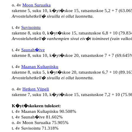
o. 4v 
Moon Suruaika
rakenne 5, suku 10, k�yt�skoe 15, ratsastuskoe 5,2 + 7 (63.065
Arvosteluhetkell� sivuilla ei ollut luonnetta.
t. 4v 
Suvisointu
rakenne 8, suku 0, k�yt�skoe 15, ratsastuskoe 6,8 + 10 (79.834
Arvosteluhetkell� vanhempien sivut eiv�t toimineet (vain valkoi
t. 4v 
Saunah�ive
rakenne 8, suku 10, k�yt�skoe 20, ratsastuskoe 7 + 7 (69.645%)
t. 4v 
Maanan Kultapiisku
rakenne 8, suku 5, k�yt�skoe 20, ratsastuskoe 6,7 + 10 (89.163
Arvosteluhetkell� sivuilla ei ollut luonnetta.
o. 4v 
Hetken Viipeli
rakenne 7, suku 10, k�yt�skoe 15, ratsastuskoe 7,2 + 10 (75.98
K�yt�skokeen tulokset:
t. 4v Maanan Kultapiisku 90.508%

t. 4v Saunah�ive 81.602%

o. 4v Moon Suruaika 75.905%

t. 4v Suvisointu 71.318%
