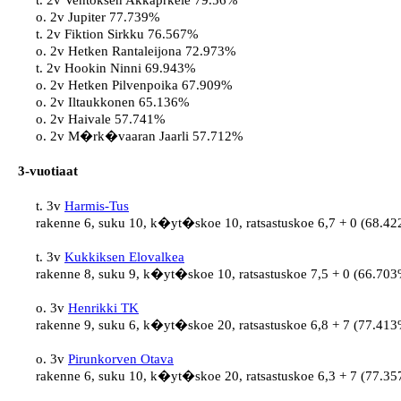
t. 2v Ventoksen Akkaprkele 79.56%

o. 2v Jupiter 77.739%

t. 2v Fiktion Sirkku 76.567%

o. 2v Hetken Rantaleijona 72.973%

t. 2v Hookin Ninni 69.943%

o. 2v Hetken Pilvenpoika 67.909%

o. 2v Iltaukkonen 65.136%

o. 2v Haivale 57.741%

o. 2v M�rk�vaaran Jaarli 57.712%
3-vuotiaat
t. 3v 
Harmis-Tus
rakenne 6, suku 10, k�yt�skoe 10, ratsastuskoe 6,7 + 0 (68.422
t. 3v 
Kukkiksen Elovalkea
rakenne 8, suku 9, k�yt�skoe 10, ratsastuskoe 7,5 + 0 (66.703%
o. 3v 
Henrikki TK
rakenne 9, suku 6, k�yt�skoe 20, ratsastuskoe 6,8 + 7 (77.413%
o. 3v 
Pirunkorven Otava
rakenne 6, suku 10, k�yt�skoe 20, ratsastuskoe 6,3 + 7 (77.357