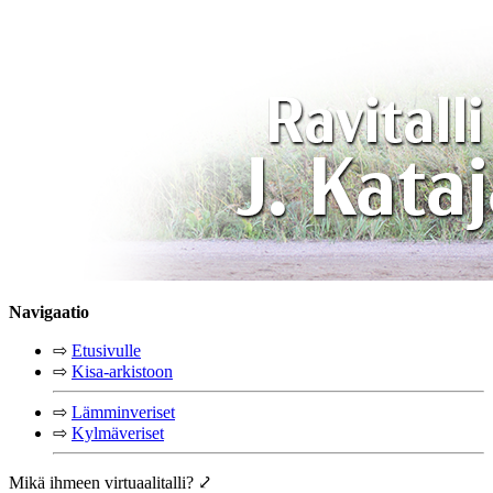
Navigaatio
⇨
Etusivulle
⇨
Kisa-arkistoon
⇨
Lämminveriset
⇨
Kylmäveriset
Mikä ihmeen virtuaalitalli? ⤦