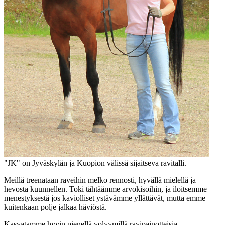
"JK" on Jyväskylän ja Kuopion välissä sijaitseva ravitalli.
Meillä treenataan raveihin melko rennosti, hyvällä mielellä ja
hevosta kuunnellen. Toki tähtäämme arvokisoihin, ja iloitsemme
menestyksestä jos kaviolliset ystävämme yllättävät, mutta emme
kuitenkaan polje jalkaa häviöstä.
Kasvatamme hyvin pienellä volyymillä ravipainotteisia