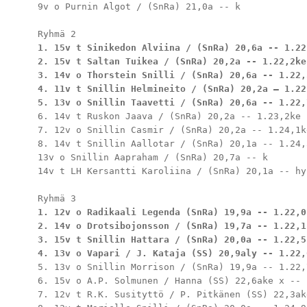
9v o Purnin Algot / (SnRa) 21,0a -- k

1. 15v t Sinikedon Alviina / (SnRa) 20,6a -- 1.22,
2. 15v t Saltan Tuikea / (SnRa) 20,2a -- 1.22,2ke 
3. 14v o Thorstein Snilli / (SnRa) 20,6a -- 1.22,5
4. 11v t Snillin Helmineito / (SnRa) 20,2a – 1.22,
5. 13v o Snillin Taavetti / (SnRa) 20,6a -- 1.22,
6. 14v t Ruskon Jaava / (SnRa) 20,2a -- 1.23,2ke

7. 12v o Snillin Casmir / (SnRa) 20,2a -- 1.24,1ke
8. 14v t Snillin Aallotar / (SnRa) 20,1a -- 1.24,5
13v o Snillin Aapraham / (SnRa) 20,7a -- k

14v t LH Kersantti Karoliina / (SnRa) 20,1a -- hyl
1. 12v o Radikaali Legenda (SnRa) 19,9a -- 1.22,0k
2. 14v o Drotsibojonsson / (SnRa) 19,7a -- 1.22,1k
3. 15v t Snillin Hattara / (SnRa) 20,0a -- 1.22,5k
4. 13v o Vapari / J. Kataja (SS) 20,9aly -- 1.22,
5. 13v o Snillin Morrison / (SnRa) 19,9a -- 1.22,7
6. 15v o A.P. Solmunen / Hanna (SS) 22,6ake x -- 
7. 12v t R.K. Susityttö / P. Pitkänen (SS) 22,3ak