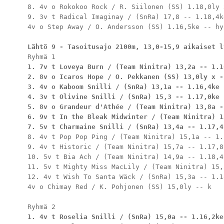
8. 4v o Rokokoo Rock / R. Siilonen (SS) 1.18,0ly 
9. 3v t Radical Imaginay / (SnRa) 17,8 -- 1.18,4ke
4v o Step Away / O. Andersson (SS) 1.16,5ke -- hyl
Lähtö 9 - Tasoitusajo 2100m, 13,0-15,9 aikaiset l
1. 7v t Loveya Burn / (Team Ninitra) 13,2a -- 1.16
2. 8v o Icaros Hope / O. Pekkanen (SS) 13,0ly x -
3. 4v o Kaboom Snilli / (SnRa) 13,1a -- 1.16,4ke

4. 3v t Olivine Snilli / (SnRa) 15,3 -- 1.17,0ke

5. 8v o Grandeur d'Athée / (Team Ninitra) 13,8a -
6. 9v t In the Bleak Midwinter / (Team Ninitra) 1
7. 5v t Charmaine Snilli / (SnRa) 13,4a -- 1.17,4
8. 4v t Pop Pop Ping / (Team Ninitra) 15,1a -- 1.
9. 4v t Historic / (Team Ninitra) 15,7a -- 1.17,8k
10. 5v t Bia Ach / (Team Ninitra) 14,9a -- 1.18,4k
11. 5v t Mighty Miss MacLily / (Team Ninitra) 15,
12. 4v t Wish To Santa Wäck / (SnRa) 15,3a -- 1.18
4v o Chimay Red / K. Pohjonen (SS) 15,0ly -- k

1. 4v t Roselia Snilli / (SnRa) 15,0a -- 1.16,2ke
