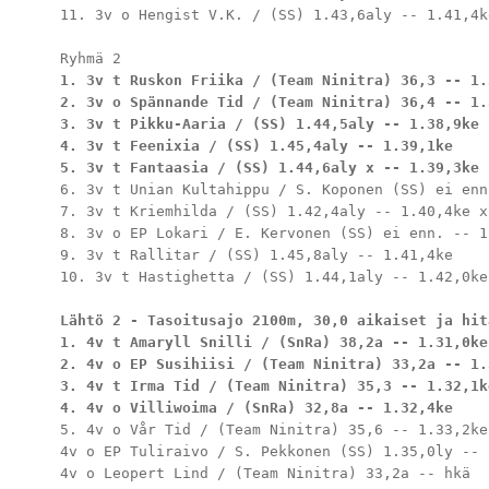
11. 3v o Hengist V.K. / (SS) 1.43,6aly -- 1.41,4ke
1. 3v t Ruskon Friika / (Team Ninitra) 36,3 -- 1.3
2. 3v o Spännande Tid / (Team Ninitra) 36,4 -- 1.
3. 3v t Pikku-Aaria / (SS) 1.44,5aly -- 1.38,9ke

4. 3v t Feenixia / (SS) 1.45,4aly -- 1.39,1ke

5. 3v t Fantaasia / (SS) 1.44,6aly x -- 1.39,3ke
6. 3v t Unian Kultahippu / S. Koponen (SS) ei enn
7. 3v t Kriemhilda / (SS) 1.42,4aly -- 1.40,4ke x

8. 3v o EP Lokari / E. Kervonen (SS) ei enn. -- 1.
9. 3v t Rallitar / (SS) 1.45,8aly -- 1.41,4ke

10. 3v t Hastighetta / (SS) 1.44,1aly -- 1.42,0ke

Lähtö 2 - Tasoitusajo 2100m, 30,0 aikaiset ja hit
1. 4v t Amaryll Snilli / (SnRa) 38,2a -- 1.31,0ke

2. 4v o EP Susihiisi / (Team Ninitra) 33,2a -- 1.3
3. 4v t Irma Tid / (Team Ninitra) 35,3 -- 1.32,1ke
4. 4v o Villiwoima / (SnRa) 32,8a -- 1.32,4ke
5. 4v o Vår Tid / (Team Ninitra) 35,6 -- 1.33,2ke

4v o EP Tuliraivo / S. Pekkonen (SS) 1.35,0ly -- h
4v o Leopert Lind / (Team Ninitra) 33,2a -- hkä
