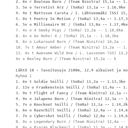
2. 6v r Bouleau Burn / (Team Ninitra) 15,1a -- 1.1
3. 5v o Terrotist Arz / (SnRa) 13,1a -- 1.16,9ke

4. 4v t Mattsson Carota / I. Lähteenmäki (SS) 15,
5. 8v t Poetry In Motion / (SnRa) 13,4a -- 1.17,3k
6. 5v o Millionaire RC / (SnRa) 13,0a -- 1.17,4ke
7. 4v o 4 Smoky Pigs / (SnRa) 13,2a -- 1.18,0ke

8. 4v o Go Hoho! 4 / (SnRa) 15,1a -- 1.18,3ke

9. 6v o Lukaround Burn / (Team Ninitra) 14,2a -- 
10. 7v t Amour Amber / (Team Ninitra) 13,2a -- 1.1
11. 4v t Awesome Wild One / L. Lassonen (SS) 13,2
4v o Bexley Burn / (Team Ninitra) 15,2a -- k

Lähtö 10 - Tasoitusajo 2100m, 12,9 aikaiset ja no
1. 6v t Goldie Snilli / (SnRa) 11,2a -- 1.13,3ke x
2. 11v o Frankenstein Snilli / (SnRa) 11,4a -- 1.1
3. 9v t Flight of Fancy / (Team Ninitra) 12,1a --
4. 9v o Jalapeno Burn / (Team Ninitra) 12,3a -- 1.
5. 7v o Knockout Snilli / (SnRa) 11,1a -- 1.14,2ke
6. 6v o Razorbill Snilli / (SnRa) 12,4a -- 1.14,6k
7. 7v o Cybershot Snilli / (SnRa) 12,0a -- 1.14,6
8. 9v o Legendary Burn / (Team Ninitra) 12,4a -- 
9. 8v o Rjazán Blackmail / (SnRa) 11,3a -- 1.14,8k