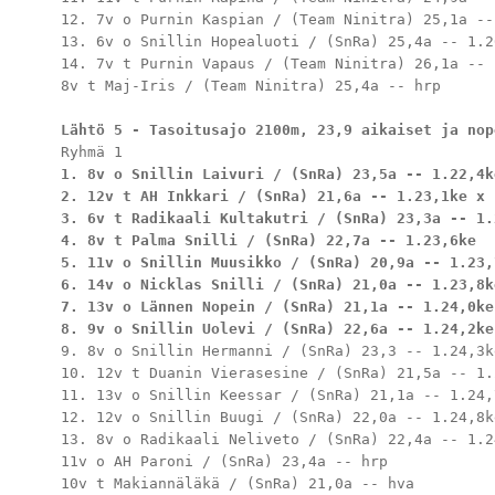
12. 7v o Purnin Kaspian / (Team Ninitra) 25,1a --
13. 6v o Snillin Hopealuoti / (SnRa) 25,4a -- 1.26
14. 7v t Purnin Vapaus / (Team Ninitra) 26,1a -- 
8v t Maj-Iris / (Team Ninitra) 25,4a -- hrp

Lähtö 5 - Tasoitusajo 2100m, 23,9 aikaiset ja nop
1. 8v o Snillin Laivuri / (SnRa) 23,5a -- 1.22,4ke
2. 12v t AH Inkkari / (SnRa) 21,6a -- 1.23,1ke x

3. 6v t Radikaali Kultakutri / (SnRa) 23,3a -- 1.2
4. 8v t Palma Snilli / (SnRa) 22,7a -- 1.23,6ke

5. 11v o Snillin Muusikko / (SnRa) 20,9a -- 1.23,7
6. 14v o Nicklas Snilli / (SnRa) 21,0a -- 1.23,8ke
7. 13v o Lännen Nopein / (SnRa) 21,1a -- 1.24,0ke

8. 9v o Snillin Uolevi / (SnRa) 22,6a -- 1.24,2ke
9. 8v o Snillin Hermanni / (SnRa) 23,3 -- 1.24,3ke
10. 12v t Duanin Vierasesine / (SnRa) 21,5a -- 1.2
11. 13v o Snillin Keessar / (SnRa) 21,1a -- 1.24,7
12. 12v o Snillin Buugi / (SnRa) 22,0a -- 1.24,8ke
13. 8v o Radikaali Neliveto / (SnRa) 22,4a -- 1.24
11v o AH Paroni / (SnRa) 23,4a -- hrp

10v t Makiannäläkä / (SnRa) 21,0a -- hva
