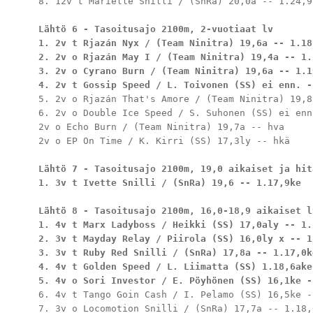
8. 12v t Marielle Snilli / (SnRa) 20,0a -- 1.24,9k
Lähtö 6 - Tasoitusajo 2100m, 2-vuotiaat lv
1. 2v t Rjazán Nyx / (Team Ninitra) 19,6a -- 1.18,
2. 2v o Rjazán May I / (Team Ninitra) 19,4a -- 1.1
3. 2v o Cyrano Burn / (Team Ninitra) 19,6a -- 1.19
4. 2v t Gossip Speed / L. Toivonen (SS) ei enn. -
5. 2v o Rjazán That's Amore / (Team Ninitra) 19,8
6. 2v o Double Ice Speed / S. Suhonen (SS) ei enn
2v o Echo Burn / (Team Ninitra) 19,7a -- hva

2v o EP On Time / K. Kirri (SS) 17,3ly -- hkä

Lähtö 7 - Tasoitusajo 2100m, 19,0 aikaiset ja hit
1. 3v t Ivette Snilli / (SnRa) 19,6 -- 1.17,9ke
Lähtö 8 - Tasoitusajo 2100m, 16,0-18,9 aikaiset l
1. 4v t Marx Ladyboss / Heikki (SS) 17,0aly -- 1.1
2. 3v t Mayday Relay / Piirola (SS) 16,0ly x -- 1
3. 3v t Ruby Red Snilli / (SnRa) 17,8a -- 1.17,0ke
4. 4v t Golden Speed / L. Liimatta (SS) 1.18,6ake
5. 4v o Sori Investor / E. Pöyhönen (SS) 16,1ke -
6. 4v t Tango Goin Cash / I. Pelamo (SS) 16,5ke -
7. 3v o Locomotion Snilli / (SnRa) 17,7a -- 1.18,0