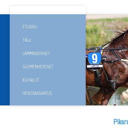
ETUSIVU
TALLI
LÄMMINVERISET
SUOMENHEVOSET
KILPAILUT
HEVOSKASVATUS
Pikara