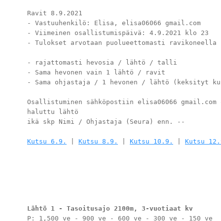
Ravit 8.9.2021

- Vastuuhenkilö: Elisa, elisa06066 gmail.com

- Viimeinen osallistumispäivä: 4.9.2021 klo 23

- Tulokset arvotaan puolueettomasti ravikoneella

- rajattomasti hevosia / lähtö / talli

- Sama hevonen vain 1 lähtö / ravit

- Sama ohjastaja / 1 hevonen / lähtö (keksityt ku
Osallistuminen sähköpostiin elisa06066 gmail.com 
haluttu lähtö

ikä skp Nimi / Ohjastaja (Seura) enn. --

Kutsu 6.9.
 | 
Kutsu 8.9.
 | 
Kutsu 10.9.
 | 
Kutsu 12.
Lähtö 1 - Tasoitusajo 2100m, 3-vuotiaat kv
P: 1,500 ve - 900 ve - 600 ve - 300 ve - 150 ve
