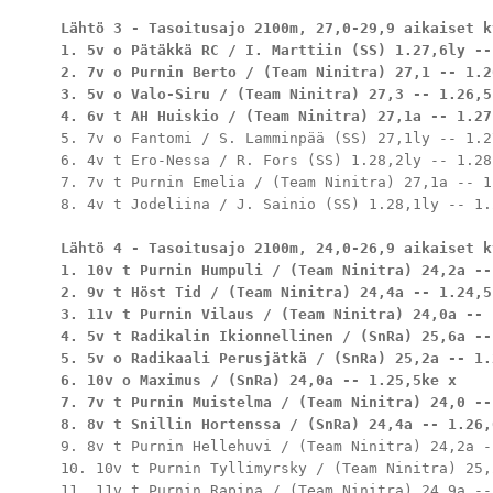
Lähtö 3 - Tasoitusajo 2100m, 27,0-29,9 aikaiset k
1. 5v o Pätäkkä RC / I. Marttiin (SS) 1.27,6ly --
2. 7v o Purnin Berto / (Team Ninitra) 27,1 -- 1.26
3. 5v o Valo-Siru / (Team Ninitra) 27,3 -- 1.26,5k
4. 6v t AH Huiskio / (Team Ninitra) 27,1a -- 1.27
5. 7v o Fantomi / S. Lamminpää (SS) 27,1ly -- 1.27
6. 4v t Ero-Nessa / R. Fors (SS) 1.28,2ly -- 1.28,
7. 7v t Purnin Emelia / (Team Ninitra) 27,1a -- 1.
8. 4v t Jodeliina / J. Sainio (SS) 1.28,1ly -- 1.2
Lähtö 4 - Tasoitusajo 2100m, 24,0-26,9 aikaiset k
1. 10v t Purnin Humpuli / (Team Ninitra) 24,2a --
2. 9v t Höst Tid / (Team Ninitra) 24,4a -- 1.24,5k
3. 11v t Purnin Vilaus / (Team Ninitra) 24,0a -- 
4. 5v t Radikalin Ikionnellinen / (SnRa) 25,6a --
5. 5v o Radikaali Perusjätkä / (SnRa) 25,2a -- 1.2
6. 10v o Maximus / (SnRa) 24,0a -- 1.25,5ke x

7. 7v t Purnin Muistelma / (Team Ninitra) 24,0 --
8. 8v t Snillin Hortenssa / (SnRa) 24,4a -- 1.26,
9. 8v t Purnin Hellehuvi / (Team Ninitra) 24,2a -
10. 10v t Purnin Tyllimyrsky / (Team Ninitra) 25,
11. 11v t Purnin Rapina / (Team Ninitra) 24,9a --