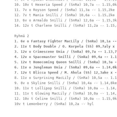
10. 10v t Hexeria Speed / (SnRa) 10,7a -- 1.15,0ke
11. 7v o Royson Speed / (SnRa) 11,3a -- 1.15,2ke

12. 7v t Mania Snilli / (SnRa) 10,6a -- 1.15,2ke x
13. 6v o Armaldo Snilli / (SnRa) 12,6a -- 1.15,3ke
14. 12v t Charlene Snilli / (SnRa) 11,2a -- 1.15,4
1. 6v o Fantasy Fighter MacLily / (SnRa) 10,1a --
2. 11v t Body Double / O. Korpela (SS) 09,7aly x 
3. 12v o Crimescene Unia / (SnRa) 09,7a -- 1.13,7k
4. 12v o Spacemaster Snilli / (SnRa) 09,4a -- 1.13
5. 12v t Homecoming Queen Snilli / (SnRa) 10,3a -
6. 11v o Jungleman Unia / (SnRa) 09,6a -- 1.14,0ke
7. 12v t Blicca Speed / M. Ahola (SS) 12,3ake x -
8. 11v o Surprising MacLily / (SnRa) 10,5a -- 1.14
9. 8v o Skyline Snilli / (SnRa) 10,4a -- 1.14,8ke

10. 11v t Lollipop Snilli / (SnRa) 10,0a -- 1.14,9
11. 11v t Glowing MacLily / (SnRa) 10,0a -- 1.14,9
12. 10v t Celine Snilli / (SnRa) 10,0a -- 1.15,9ke
10v t Lemonberry / (SnRa) 10,2a -- hyl
