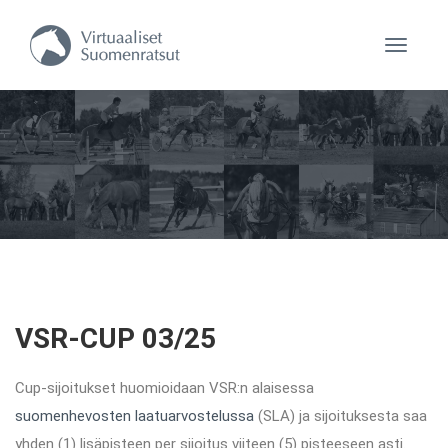
Navigaa
VSR-CUP 03/25
Cup-sijoitukset huomioidaan VSR:n alaisessa
suomenhevosten laatuarvostelussa
(SLA) ja sijoituksesta saa
yhden (1) lisäpisteen per sijoitus viiteen (5) pisteeseen asti.