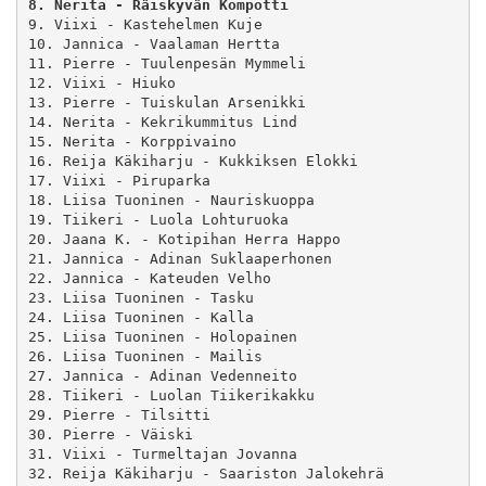
8. Nerita - Räiskyvän Kompotti
9. Viixi - Kastehelmen Kuje

10. Jannica - Vaalaman Hertta

11. Pierre - Tuulenpesän Mymmeli

12. Viixi - Hiuko

13. Pierre - Tuiskulan Arsenikki

14. Nerita - Kekrikummitus Lind

15. Nerita - Korppivaino

16. Reija Käkiharju - Kukkiksen Elokki

17. Viixi - Piruparka

18. Liisa Tuoninen - Nauriskuoppa

19. Tiikeri - Luola Lohturuoka

20. Jaana K. - Kotipihan Herra Happo

21. Jannica - Adinan Suklaaperhonen

22. Jannica - Kateuden Velho

23. Liisa Tuoninen - Tasku

24. Liisa Tuoninen - Kalla

25. Liisa Tuoninen - Holopainen

26. Liisa Tuoninen - Mailis

27. Jannica - Adinan Vedenneito

28. Tiikeri - Luolan Tiikerikakku

29. Pierre - Tilsitti

30. Pierre - Väiski

31. Viixi - Turmeltajan Jovanna

32. Reija Käkiharju - Saariston Jalokehrä
