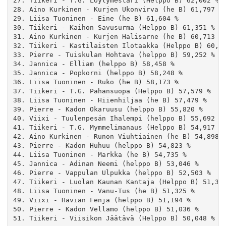
27. Tiikeri - T.G. Löylymestari (Helppo B) 62,002 %

28. Aino Kurkinen - Kurjen Ukonvirva (he B) 61,797 %

29. Liisa Tuoninen - Eine (he B) 61,604 %

30. Tiikeri - Kaihon Savusurma (Helppo B) 61,351 %

31. Aino Kurkinen - Kurjen Halisarne (he B) 60,713 %

32. Tiikeri - Kastilaisten Ilotaakka (Helppo B) 60,21
33. Pierre - Tuiskulan Hohtava (helppo B) 59,252 %

34. Jannica - Elliam (helppo B) 58,458 %

35. Jannica - Popkorni (helppo B) 58,248 %

36. Liisa Tuoninen - Ruko (he B) 58,173 %

37. Tiikeri - T.G. Pahansuopa (Helppo B) 57,579 %

38. Liisa Tuoninen - Hiienhiljaa (he B) 57,479 %

39. Pierre - Kadon Okaruusu (helppo B) 55,820 %

40. Viixi - Tuulenpesän Ihalempi (helppo B) 55,692 %

41. Tiikeri - T.G. Mymmelimanaus (Helppo B) 54,917 %

42. Aino Kurkinen - Runon Viuhtiainen (he B) 54,898 %
43. Pierre - Kadon Huhuu (helppo B) 54,823 %

44. Liisa Tuoninen - Markka (he B) 54,735 %

45. Jannica - Adinan Neemi (helppo B) 53,046 %

46. Pierre - Vappulan Ulpukka (helppo B) 52,503 %

47. Tiikeri - Luolan Kaunan Kantaja (Helppo B) 51,353
48. Liisa Tuoninen - Vanu-Tus (he B) 51,325 %

49. Viixi - Havian Fenja (helppo B) 51,194 %

50. Pierre - Kadon Vellamo (helppo B) 51,036 %
