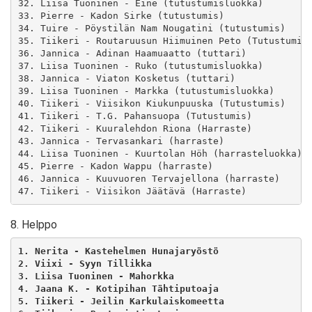
32. Liisa Tuoninen - Eine (tutustumisluokka)

33. Pierre - Kadon Sirke (tutustumis)

34. Tuire - Pöystilän Nam Nougatini (tutustumis)

35. Tiikeri - Routaruusun Hiimuinen Peto (Tutustumis)
36. Jannica - Adinan Haamuaatto (tuttari)

37. Liisa Tuoninen - Ruko (tutustumisluokka)

38. Jannica - Viaton Kosketus (tuttari)

39. Liisa Tuoninen - Markka (tutustumisluokka)

40. Tiikeri - Viisikon Kiukunpuuska (Tutustumis)

41. Tiikeri - T.G. Pahansuopa (Tutustumis)

42. Tiikeri - Kuuralehdon Riona (Harraste)

43. Jannica - Tervasankari (harraste)

44. Liisa Tuoninen - Kuurtolan Höh (harrasteluokka)

45. Pierre - Kadon Wappu (harraste)

46. Jannica - Kuuvuoren Tervajellona (harraste)

8. Helppo
1. Nerita - Kastehelmen Hunajaryöstö
2. Viixi - Syyn Tillikka
3. Liisa Tuoninen - Mahorkka
4. Jaana K. - Kotipihan Tähtiputoaja
5. Tiikeri - Jeilin Karkulaiskomeetta