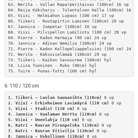
63. Nerita - Vallan Raparperitaivas (100cm) 16 vp

64. Reija Käkiharju - Tulentalven Halla (100cm) 16 vp
65. Viixi - Helmiahon Lupaus (100 cm) 17 vp

66. Tiikeri - Routapirtin Luminen (100cm) 20 vp

67. Jannica - Jumpetar (100cm) 20 vp

68. Viixi - Pilvipellon Lumilintu (100 cm) 20 vp

69. Pierre - Kadon Harmaja (90 cm) 24 vp

70. Jannica - Adinan Wemilio (100cm) 24 vp

71. Pierre - Kadon Kellopeliappelsiini (100 cm) 24 vp
72. Nerita - Kaksoiselämää (100cm) 29 vp

73. Tiikeri - Kaihon Savusurma (100cm) hyl

74. Liisa Tuoninen - Ruko (90cm) hyl

6. 110 / 120 cm
1. Tiikeri - Luolan Saunavihta (110cm)
2. Viixi - Erkinheimon Lasimäyrä (110 cm)
3. Viixi - Stadist (110 cm)
4. Jannica - Vaalaman Hertta (110cm)
5. Viixi - Unenlahja (110 cm)
6. Katri - Kuuran Pirunpolska (110cm)
7. Katri - Kuuran Vitivilja (110cm)
8. Jannica - Uskollinen (110cm)
 0 vp
