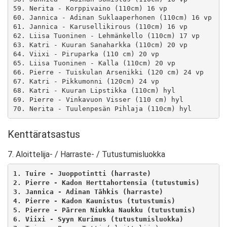
59. Nerita - Korppivaino (110cm) 16 vp

60. Jannica - Adinan Suklaaperhonen (110cm) 16 vp

61. Jannica - Karusellikirous (110cm) 16 vp

62. Liisa Tuoninen - Lehmänkello (110cm) 17 vp

63. Katri - Kuuran Sanaharkka (110cm) 20 vp

64. Viixi - Piruparka (110 cm) 20 vp

65. Liisa Tuoninen - Kalla (110cm) 20 vp

66. Pierre - Tuiskulan Arsenikki (120 cm) 24 vp

67. Katri - Pikkumonni (120cm) 24 vp

68. Katri - Kuuran Lipstikka (110cm) hyl

69. Pierre - Vinkavuon Visser (110 cm) hyl

Kenttäratsastus
7. Aloittelija- / Harraste- / Tutustumisluokka
1. Tuire - Juoppotintti (harraste)
2. Pierre - Kadon Herttahortensia (tutustumis)
3. Jannica - Adinan Tähkis (harraste)
4. Pierre - Kadon Kaunistus (tutustumis)
5. Pierre - Pärren Niukka Naukku (tutustumis)
6. Viixi - Syyn Kurimus (tutustumisluokka)