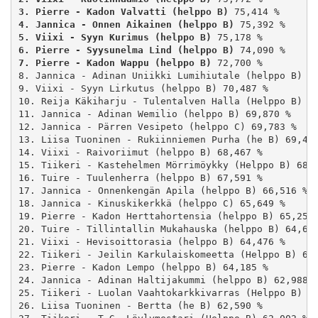
3. Pierre - Kadon Valvatti (helppo B)
4. Jannica - Onnen Aikainen (helppo B)
5. Viixi - Syyn Kurimus (helppo B)
6. Pierre - Syysunelma Lind (helppo B)
7. Pierre - Kadon Wappu (helppo B)
 72,700 %

8. Jannica - Adinan Uniikki Lumihiutale (helppo B) 71
9. Viixi - Syyn Lirkutus (helppo B) 70,487 %

10. Reija Käkiharju - Tulentalven Halla (Helppo B) 70
11. Jannica - Adinan Wemilio (helppo B) 69,870 %

12. Jannica - Pärren Vesipeto (helppo C) 69,783 %

13. Liisa Tuoninen - Rukiinniemen Purha (he B) 69,431
14. Viixi - Raivoriimut (helppo B) 68,467 %

15. Tiikeri - Kastehelmen Mörrimöykky (Helppo B) 68,0
16. Tuire - Tuulenherra (helppo B) 67,591 %

17. Jannica - Onnenkengän Apila (helppo B) 66,516 %

18. Jannica - Kinuskikerkkä (helppo C) 65,649 %

19. Pierre - Kadon Herttahortensia (helppo B) 65,252 
20. Tuire - Tillintallin Mukahauska (helppo B) 64,670
21. Viixi - Hevisoittorasia (helppo B) 64,476 %

22. Tiikeri - Jeilin Karkulaiskomeetta (Helppo B) 64,
23. Pierre - Kadon Lempo (helppo B) 64,185 %

24. Jannica - Adinan Haltijakummi (helppo B) 62,988 %
25. Tiikeri - Luolan Vaahtokarkkivarras (Helppo B) 62
26. Liisa Tuoninen - Bertta (he B) 62,590 %
