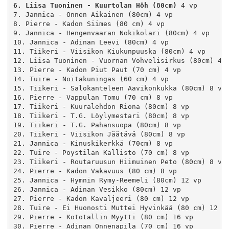
6. Liisa Tuoninen - Kuurtolan Höh (80cm)
 4 vp

7. Jannica - Onnen Aikainen (80cm) 4 vp

8. Pierre - Kadon Siimes (80 cm) 4 vp

9. Jannica - Hengenvaaran Nokikolari (80cm) 4 vp

10. Jannica - Adinan Leevi (80cm) 4 vp

11. Tiikeri - Viisikon Kiukunpuuska (80cm) 4 vp

12. Liisa Tuoninen - Vuornan Vohvelisirkus (80cm) 4 v
13. Pierre - Kadon Piut Paut (70 cm) 4 vp

14. Tuire - Noitakuningas (60 cm) 4 vp

15. Tiikeri - Salokanteleen Aavikonkukka (80cm) 8 vp

16. Pierre - Vappulan Tomu (70 cm) 8 vp

17. Tiikeri - Kuuralehdon Riona (80cm) 8 vp

18. Tiikeri - T.G. Löylymestari (80cm) 8 vp

19. Tiikeri - T.G. Pahansuopa (80cm) 8 vp

20. Tiikeri - Viisikon Jäätävä (80cm) 8 vp

21. Jannica - Kinuskikerkkä (70cm) 8 vp

22. Tuire - Pöystilän Kallisto (70 cm) 8 vp

23. Tiikeri - Routaruusun Hiimuinen Peto (80cm) 8 vp

24. Pierre - Kadon Vakavuus (80 cm) 8 vp

25. Jannica - Hymnin Rymy-Reemeli (80cm) 12 vp

26. Jannica - Adinan Vesikko (80cm) 12 vp

27. Pierre - Kadon Kavaljeeri (80 cm) 12 vp

28. Tuire - Ei Huonosti Muttei Hyvinkää (80 cm) 12 vp
29. Pierre - Kototallin Myytti (80 cm) 16 vp

30. Pierre - Adinan Onnenapila (70 cm) 16 vp
