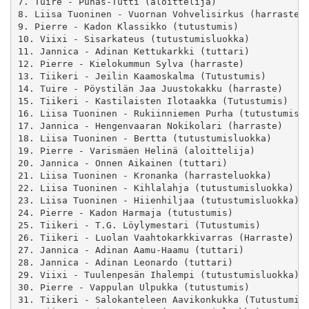
7. Tuire - Punas-Tutti (aloittelija)

8. Liisa Tuoninen - Vuornan Vohvelisirkus (harrastelu
9. Pierre - Kadon Klassikko (tutustumis)

10. Viixi - Sisarkateus (tutustumisluokka)

11. Jannica - Adinan Kettukarkki (tuttari)

12. Pierre - Kielokummun Sylva (harraste)

13. Tiikeri - Jeilin Kaamoskalma (Tutustumis)

14. Tuire - Pöystilän Jaa Juustokakku (harraste)

15. Tiikeri - Kastilaisten Ilotaakka (Tutustumis)

16. Liisa Tuoninen - Rukiinniemen Purha (tutustumislu
17. Jannica - Hengenvaaran Nokikolari (harraste)

18. Liisa Tuoninen - Bertta (tutustumisluokka)

19. Pierre - Varismäen Helinä (aloittelija)

20. Jannica - Onnen Aikainen (tuttari)

21. Liisa Tuoninen - Kronanka (harrasteluokka)

22. Liisa Tuoninen - Kihlalahja (tutustumisluokka)

23. Liisa Tuoninen - Hiienhiljaa (tutustumisluokka)

24. Pierre - Kadon Harmaja (tutustumis)

25. Tiikeri - T.G. Löylymestari (Tutustumis)

26. Tiikeri - Luolan Vaahtokarkkivarras (Harraste)

27. Jannica - Adinan Aamu-Haamu (tuttari)

28. Jannica - Adinan Leonardo (tuttari)

29. Viixi - Tuulenpesän Ihalempi (tutustumisluokka)

30. Pierre - Vappulan Ulpukka (tutustumis)

31. Tiikeri - Salokanteleen Aavikonkukka (Tutustumis)