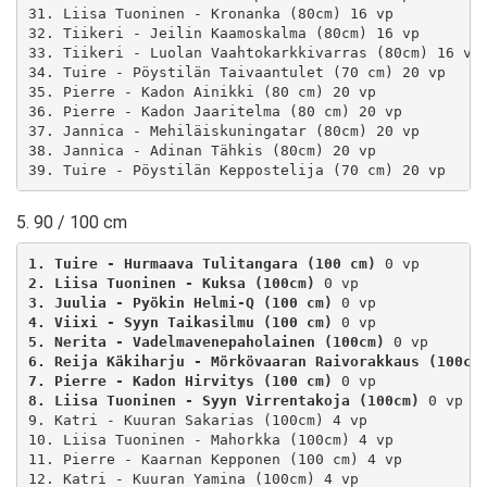
31. Liisa Tuoninen - Kronanka (80cm) 16 vp

32. Tiikeri - Jeilin Kaamoskalma (80cm) 16 vp

33. Tiikeri - Luolan Vaahtokarkkivarras (80cm) 16 vp

34. Tuire - Pöystilän Taivaantulet (70 cm) 20 vp

35. Pierre - Kadon Ainikki (80 cm) 20 vp

36. Pierre - Kadon Jaaritelma (80 cm) 20 vp

37. Jannica - Mehiläiskuningatar (80cm) 20 vp

38. Jannica - Adinan Tähkis (80cm) 20 vp

5. 90 / 100 cm
1. Tuire - Hurmaava Tulitangara (100 cm)
2. Liisa Tuoninen - Kuksa (100cm)
3. Juulia - Pyökin Helmi-Q (100 cm)
4. Viixi - Syyn Taikasilmu (100 cm)
5. Nerita - Vadelmavenepaholainen (100cm)
6. Reija Käkiharju - Mörkövaaran Raivorakkaus (100cm
7. Pierre - Kadon Hirvitys (100 cm)
8. Liisa Tuoninen - Syyn Virrentakoja (100cm)
 0 vp

9. Katri - Kuuran Sakarias (100cm) 4 vp

10. Liisa Tuoninen - Mahorkka (100cm) 4 vp

11. Pierre - Kaarnan Kepponen (100 cm) 4 vp

12. Katri - Kuuran Yamina (100cm) 4 vp
