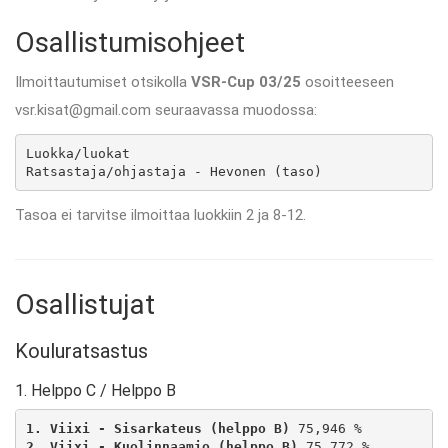
Osallistumisohjeet
Ilmoittautumiset otsikolla
VSR-Cup 03/25
osoitteeseen
vsr.kisat@gmail.com seuraavassa muodossa:
Luokka/luokat

Ratsastaja/ohjastaja - Hevonen (taso)
Tasoa ei tarvitse ilmoittaa luokkiin 2 ja 8-12.
Osallistujat
Kouluratsastus
1. Helppo C / Helppo B
1. Viixi - Sisarkateus (helppo B)
2. Viixi - Kuolinnaamio (helppo B)