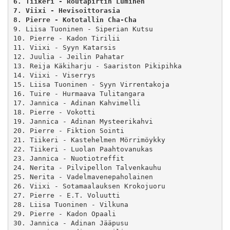
6. Tiikeri - Routapirtin Luminen
7. Viixi - Hevisoittorasia
8. Pierre - Kototallin Cha-Cha
9. Liisa Tuoninen - Siperian Kutsu

10. Pierre - Kadon Tirilii

11. Viixi - Syyn Katarsis

12. Juulia - Jeilin Pahatar

13. Reija Käkiharju - Saariston Pikipihka

14. Viixi - Viserrys

15. Liisa Tuoninen - Syyn Virrentakoja

16. Tuire - Hurmaava Tulitangara

17. Jannica - Adinan Kahvimelli

18. Pierre - Vokotti

19. Jannica - Adinan Mysteerikahvi

20. Pierre - Fiktion Sointi

21. Tiikeri - Kastehelmen Mörrimöykky

22. Tiikeri - Luolan Paahtovanukas

23. Jannica - Nuotiotreffit

24. Nerita - Pilvipellon Talvenkauhu

25. Nerita - Vadelmavenepaholainen

26. Viixi - Sotamaalauksen Krokojuoru

27. Pierre - E.T. Voluutti

28. Liisa Tuoninen - Vilkuna

29. Pierre - Kadon Opaali

30. Jannica - Adinan Jääpusu
