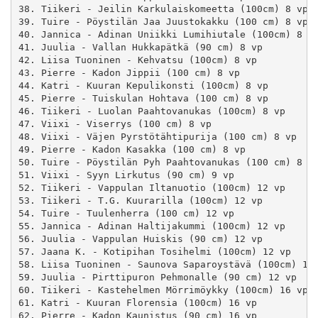
38. Tiikeri - Jeilin Karkulaiskomeetta (100cm) 8 vp

39. Tuire - Pöystilän Jaa Juustokakku (100 cm) 8 vp

40. Jannica - Adinan Uniikki Lumihiutale (100cm) 8 vp
41. Juulia - Vallan Hukkapätkä (90 cm) 8 vp

42. Liisa Tuoninen - Kehvatsu (100cm) 8 vp

43. Pierre - Kadon Jippii (100 cm) 8 vp

44. Katri - Kuuran Kepulikonsti (100cm) 8 vp

45. Pierre - Tuiskulan Hohtava (100 cm) 8 vp

46. Tiikeri - Luolan Paahtovanukas (100cm) 8 vp

47. Viixi - Viserrys (100 cm) 8 vp

48. Viixi - Väjen Pyrstötähtipurija (100 cm) 8 vp

49. Pierre - Kadon Kasakka (100 cm) 8 vp

50. Tuire - Pöystilän Pyh Paahtovanukas (100 cm) 8 vp
51. Viixi - Syyn Lirkutus (90 cm) 9 vp

52. Tiikeri - Vappulan Iltanuotio (100cm) 12 vp

53. Tiikeri - T.G. Kuurarilla (100cm) 12 vp

54. Tuire - Tuulenherra (100 cm) 12 vp

55. Jannica - Adinan Haltijakummi (100cm) 12 vp

56. Juulia - Vappulan Huiskis (90 cm) 12 vp

57. Jaana K. - Kotipihan Tosihelmi (100cm) 12 vp

58. Liisa Tuoninen - Saunova Saparoystävä (100cm) 12 
59. Juulia - Pirttipuron Pehmonalle (90 cm) 12 vp

60. Tiikeri - Kastehelmen Mörrimöykky (100cm) 16 vp

61. Katri - Kuuran Florensia (100cm) 16 vp

62. Pierre - Kadon Kaunistus (90 cm) 16 vp
