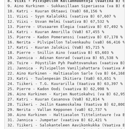
8. Viixi - Pilvipellon Kullanhuuhtoja (vaativa B)
 68,
9. Aino Kurkinen - Sukkasillaan Siperiassa (va B) 68,
10. Katri - Kuuran Oktaavi (VaB) 68,156 %

11. Viixi - Syyn Kalalokki (vaativa B) 67,607 %

12. Viixi - Usvan Helmi (vaativa B) 67,532 %

13. Pierre - Utusaaren Elegia (vaativa B) 67,492 %

14. Katri - Kuuran Amorilla (VaB) 67,455 %

15. Pierre - Kadon Pomeranssi (vaativa B) 67,178 %

16. Nerita - Pilvipellon Talvenkauhu (vaB) 66,416 %

17. Katri - Kuuran Jalokivi (VaB) 65,715 %

18. Pierre - Snillin Aino (vaativa B) 65,603 %

19. Jannica - Adinan Konrad (vaativa B) 65,538 %

20. Tuire - Pöystilän Pyh Paahtovanukas (vaativa B) 6
21. Jannica - Pilvipellon Vaniljahattara (vaativa A) 
22. Aino Kurkinen - Haltiasalon Sarle (va B) 64,168 %
23. Katri - Tuulenpesän Ikitiera (VaB) 63,651 %

24. Tiikeri - T.G. Kuurarilla (Vaativa B) 63,397 %

25. Pierre - Kadon Oodi (vaativa B) 62,998 %

26. Aino Kurkinen - Kurjen Nuotiokahvi (va B) 62,952 
27. Katri - Kuuran Casanova (VaB) 62,814 %

28. Tiikeri - Jeilin Kaamoskalma (Vaativa B) 62,800 %
29. Nerita - Vallan Kepponen (vaB) 62,737 %

30. Aino Kurkinen - Haltiasalon Tittelintuure (va B) 
31. Jannica - Jumpetar (vaativa B) 62,421 %

32. Tiikeri - Salokanteleen Aavikonkukka (Vaativa B) 