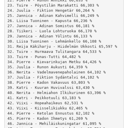
22. Pierre - Runon Annikki 66,633 %

23. Tuire - Pöystilän Marakatti 66,303 %

24. Juulia - Fiktion Hengetär 66,264 %

25. Jannica - Adinan Kahvimelli 66,249 %

26. Liisa Tuoninen - Kapusta 66,236 %

27. Jannica - Adinan Somistus 66,181 %

28. Tiikeri - Luola Lohturuoka 66,170 %

29. Jannica - Adinan Yölintu 66,133 %

30. Liisa Tuoninen - Lehmänkello 66,108 %

31. Reija Käkiharju - Hiidelmän Ukkosti 65,597 %

32. Tuire - Hurmaava Tulitangara 64,533 %

33. Tuire - Punas-Tutti 64,482 %

34. Pierre - Kievarinkujan Metku 64,426 %

35. Juulia - Runon Aukusti 64,359 %

36. Nerita - Vadelmavenepaholainen 64,102 %

37. Juulia - Fiktion Sydäntalvi 64,102 %

38. Pierre - Kadon Vakavuus 63,803 %

39. Katri - Kuuran Huvivalssi 63,430 %

40. Nerita - Helmiahon Ilkikurinen 63,396 %

41. Katri - Peikkotuuli 63,183 %

42. Viixi - Hopeahaikeus 62,531 %

43. Viixi - Kiisselikiukku 62,465 %

44. Pierre - Ketolan Ennustus 62,102 %

45. Pierre - Kadon Ihmetys 61,269 %

46. Jannica - Mehiläiskuningatar 61,095 %
