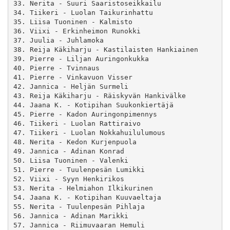
33. Nerita - Suuri Saaristoseikkailu

34. Tiikeri - Luolan Taikurinhattu

35. Liisa Tuoninen - Kalmisto

36. Viixi - Erkinheimon Runokki

37. Juulia - Juhlamoka

38. Reija Käkiharju - Kastilaisten Hankiainen

39. Pierre - Liljan Auringonkukka

40. Pierre - Tvinnaus

41. Pierre - Vinkavuon Visser

42. Jannica - Heljän Surmeli

43. Reija Käkiharju - Räiskyvän Hankivälke

44. Jaana K. - Kotipihan Suukonkiertäjä

45. Pierre - Kadon Auringonpimennys

46. Tiikeri - Luolan Rattiraivo

47. Tiikeri - Luolan Nokkahuilulumous

48. Nerita - Kedon Kurjenpuola

49. Jannica - Adinan Konrad

50. Liisa Tuoninen - Valenki

51. Pierre - Tuulenpesän Lumikki

52. Viixi - Syyn Henkirikos

53. Nerita - Helmiahon Ilkikurinen

54. Jaana K. - Kotipihan Kuuvaeltaja

55. Nerita - Tuulenpesän Pihlaja

56. Jannica - Adinan Marikki

57. Jannica - Riimuvaaran Hemuli
