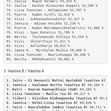
72. Juulia - Nupun Velmeri 53,314 %

73. Juulia - Kaihon Hiimuinen Huppeli 53,299 %

74. Liisa Tuoninen - Holopainen 52,787 %

75. Pierre - Kadon Sirkli 52,414 %

76. Viixi - Sukkanauhasuukotus 52,327 %

77. Jannica - Adinan Vesikko 52,239 %

78. Pierre - Kadon Metsämansikkalakritsi 51,969 %

79. Viixi - Syyn Katarsis 51,799 %

80. Nerita - Tuulenpesän Pihlaja 51,554 %

81. Viixi - Ikitarttuja 51,411 %

82. Viixi - Aallonharja 50,812 %

83. Jaana K. - Myrskylän Muikia 50,448 %

84. Liisa Tuoninen - Nauriskuoppa 50,106 %

3. Vaativa B / Vaativa A
1. Tuire - Ei Huonosti Muttei Hyvinkää (vaativa A)
2. Jannica - Vaalaman Hertta (vaativa B)
3. Katri - Kuuran Kaunopihlaja (VaB)
4. Liisa Tuoninen - Mailis (va B)
5. Tiikeri - Viisikon Kiukunpuuska (Vaativa B)
6. Jannica - Helmi-Liina (vaativa B)
7. Tuire - Kuuralehdon Jombie (vaativa B)