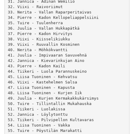
31. Jannica - Adinan Wemilio

32. Viixi - Raivoriimut

33. Nerita - Vallan Raparperitaivas

34. Pierre - Kadon Kellopeliappelsiini

35. Tuire - Tuulenherra

36. Juulia - Vallan Hukkapätkä

37. Pierre - Kadon Hirvitys

38. Viixi - Kiisselikiukku

39. Viixi - Ruuvallin Kosminen

40. Nerita - Möhkökvantti

41. Juulia - Impivaaran Savuvehnä

42. Jannica - Kievarinkujan Aino

43. Pierre - Kadon Kaili

44. Tiikeri - Luola Parannuskeino

45. Liisa Tuoninen - Kehvatsu

46. Viixi - Kastehelmen Salsa

47. Liisa Tuoninen - Kapusta

48. Liisa Tuoninen - Kurjen Iik

49. Juulia - Kurjen Kermakakkukärsimys

50. Tuire - Tillintallin Mukahauska

51. Tiikeri - Luolakissa

52. Jannica - Löylytonttu

53. Tiikeri - Pilvipellon Kultavaras

54. Liisa Tuoninen - Vakka

55. Tuire - Pöystilän Marakatti
