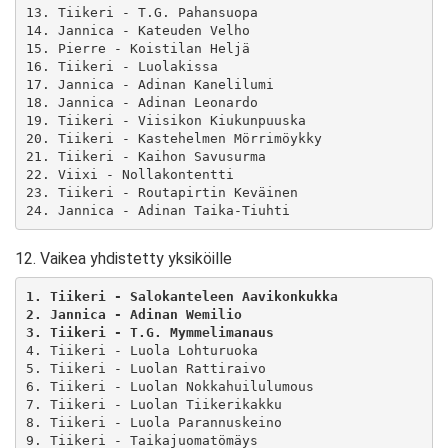
13. Tiikeri - T.G. Pahansuopa

14. Jannica - Kateuden Velho

15. Pierre - Koistilan Heljä

16. Tiikeri - Luolakissa

17. Jannica - Adinan Kanelilumi

18. Jannica - Adinan Leonardo

19. Tiikeri - Viisikon Kiukunpuuska

20. Tiikeri - Kastehelmen Mörrimöykky

21. Tiikeri - Kaihon Savusurma

22. Viixi - Nollakontentti

23. Tiikeri - Routapirtin Keväinen

12. Vaikea yhdistetty yksiköille
1. Tiikeri - Salokanteleen Aavikonkukka
2. Jannica - Adinan Wemilio
3. Tiikeri - T.G. Mymmelimanaus
4. Tiikeri - Luola Lohturuoka

5. Tiikeri - Luolan Rattiraivo

6. Tiikeri - Luolan Nokkahuilulumous

7. Tiikeri - Luolan Tiikerikakku

8. Tiikeri - Luola Parannuskeino

9. Tiikeri - Taikajuomatömäys
