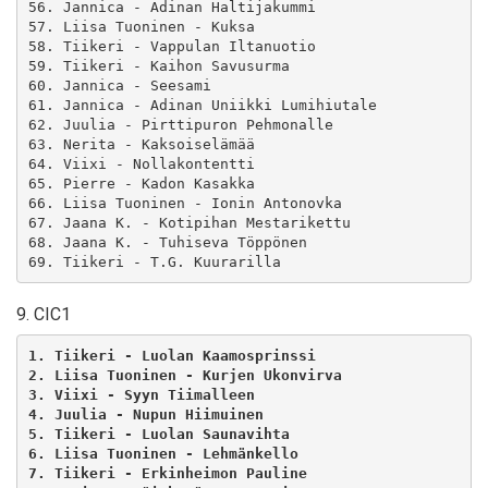
56. Jannica - Adinan Haltijakummi

57. Liisa Tuoninen - Kuksa

58. Tiikeri - Vappulan Iltanuotio

59. Tiikeri - Kaihon Savusurma

60. Jannica - Seesami

61. Jannica - Adinan Uniikki Lumihiutale

62. Juulia - Pirttipuron Pehmonalle

63. Nerita - Kaksoiselämää

64. Viixi - Nollakontentti

65. Pierre - Kadon Kasakka

66. Liisa Tuoninen - Ionin Antonovka

67. Jaana K. - Kotipihan Mestarikettu

68. Jaana K. - Tuhiseva Töppönen

9. CIC1
1. Tiikeri - Luolan Kaamosprinssi
2. Liisa Tuoninen - Kurjen Ukonvirva
3. Viixi - Syyn Tiimalleen
4. Juulia - Nupun Hiimuinen
5. Tiikeri - Luolan Saunavihta
6. Liisa Tuoninen - Lehmänkello
7. Tiikeri - Erkinheimon Pauline