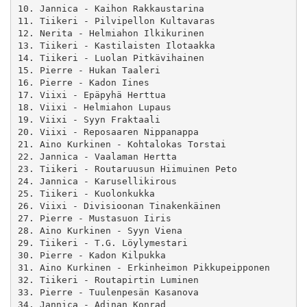
10. Jannica - Kaihon Rakkaustarina

11. Tiikeri - Pilvipellon Kultavaras

12. Nerita - Helmiahon Ilkikurinen

13. Tiikeri - Kastilaisten Ilotaakka

14. Tiikeri - Luolan Pitkävihainen

15. Pierre - Hukan Taaleri

16. Pierre - Kadon Iines

17. Viixi - Epäpyhä Herttua

18. Viixi - Helmiahon Lupaus

19. Viixi - Syyn Fraktaali

20. Viixi - Reposaaren Nippanappa

21. Aino Kurkinen - Kohtalokas Torstai

22. Jannica - Vaalaman Hertta

23. Tiikeri - Routaruusun Hiimuinen Peto

24. Jannica - Karusellikirous

25. Tiikeri - Kuolonkukka

26. Viixi - Divisioonan Tinakenkäinen

27. Pierre - Mustasuon Iiris

28. Aino Kurkinen - Syyn Viena

29. Tiikeri - T.G. Löylymestari

30. Pierre - Kadon Kilpukka

31. Aino Kurkinen - Erkinheimon Pikkupeipponen

32. Tiikeri - Routapirtin Luminen

33. Pierre - Tuulenpesän Kasanova

34. Jannica - Adinan Konrad
