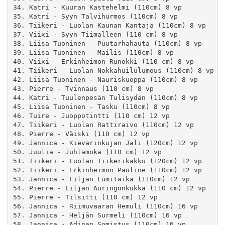
34. Katri - Kuuran Kastehelmi (110cm) 8 vp

35. Katri - Syyn Talvihurmos (110cm) 8 vp

36. Tiikeri - Luolan Kaunan Kantaja (110cm) 8 vp

37. Viixi - Syyn Tiimalleen (110 cm) 8 vp

38. Liisa Tuoninen - Puutarhahauta (110cm) 8 vp

39. Liisa Tuoninen - Mailis (110cm) 8 vp

40. Viixi - Erkinheimon Runokki (110 cm) 8 vp

41. Tiikeri - Luolan Nokkahuilulumous (110cm) 8 vp

42. Liisa Tuoninen - Nauriskuoppa (110cm) 8 vp

43. Pierre - Tvinnaus (110 cm) 8 vp

44. Katri - Tuulenpesän Tulisydän (110cm) 8 vp

45. Liisa Tuoninen - Tasku (110cm) 8 vp

46. Tuire - Juoppotintti (110 cm) 12 vp

47. Tiikeri - Luolan Rattiraivo (110cm) 12 vp

48. Pierre - Väiski (110 cm) 12 vp

49. Jannica - Kievarinkujan Jali (120cm) 12 vp

50. Juulia - Juhlamoka (110 cm) 12 vp

51. Tiikeri - Luolan Tiikerikakku (120cm) 12 vp

52. Tiikeri - Erkinheimon Pauline (110cm) 12 vp

53. Jannica - Liljan Lumitaika (110cm) 12 vp

54. Pierre - Liljan Auringonkukka (110 cm) 12 vp

55. Pierre - Tilsitti (110 cm) 12 vp

56. Jannica - Riimuvaaran Hemuli (110cm) 16 vp

57. Jannica - Heljän Surmeli (110cm) 16 vp

58. Jannica - Adinan Somistus (110cm) 16 vp
