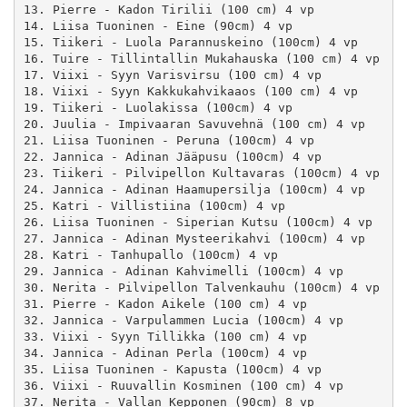
13. Pierre - Kadon Tirilii (100 cm) 4 vp

14. Liisa Tuoninen - Eine (90cm) 4 vp

15. Tiikeri - Luola Parannuskeino (100cm) 4 vp

16. Tuire - Tillintallin Mukahauska (100 cm) 4 vp

17. Viixi - Syyn Varisvirsu (100 cm) 4 vp

18. Viixi - Syyn Kakkukahvikaaos (100 cm) 4 vp

19. Tiikeri - Luolakissa (100cm) 4 vp

20. Juulia - Impivaaran Savuvehnä (100 cm) 4 vp

21. Liisa Tuoninen - Peruna (100cm) 4 vp

22. Jannica - Adinan Jääpusu (100cm) 4 vp

23. Tiikeri - Pilvipellon Kultavaras (100cm) 4 vp

24. Jannica - Adinan Haamupersilja (100cm) 4 vp

25. Katri - Villistiina (100cm) 4 vp

26. Liisa Tuoninen - Siperian Kutsu (100cm) 4 vp

27. Jannica - Adinan Mysteerikahvi (100cm) 4 vp

28. Katri - Tanhupallo (100cm) 4 vp

29. Jannica - Adinan Kahvimelli (100cm) 4 vp

30. Nerita - Pilvipellon Talvenkauhu (100cm) 4 vp

31. Pierre - Kadon Aikele (100 cm) 4 vp

32. Jannica - Varpulammen Lucia (100cm) 4 vp

33. Viixi - Syyn Tillikka (100 cm) 4 vp

34. Jannica - Adinan Perla (100cm) 4 vp

35. Liisa Tuoninen - Kapusta (100cm) 4 vp

36. Viixi - Ruuvallin Kosminen (100 cm) 4 vp

37. Nerita - Vallan Kepponen (90cm) 8 vp
