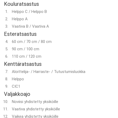
Kouluratsastus
Helppo C / Helppo B
Helppo A
Vaativa B / Vaativa A
Esteratsastus
60 cm / 70 cm / 80 cm
90 cm / 100 cm
110 cm / 120 cm
Kenttäratsastus
Aloittelija- / Harraste- / Tutustumisluokka
Helppo
CIC1
Valjakkoajo
Noviisi yhdistetty yksiköille
Vaativa yhdistetty yksiköille
Vaikea yhdistetty yksiköille