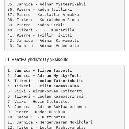
35. Jannica - Adinan Mysteerikahvi

36. Pierre - Kadon Tvillinki

37. Pierre - Kototallin Armakka

38. Tiikeri - Kuuralehdon Riona

39. Pierre - Kadon Sirkli

40. Tiikeri - T.G. Kuurarilla

41. Pierre - Tvillin Tikitti

42. Jannica - Adinan Kahvimelli

11. Vaativa yhdistetty yksiköille
1. Jannica - Tiiron Taavetti
2. Jannica - Adinan Myrsky-Tuuli
3. Tiikeri - Luolan Taikurinhattu
4. Tiikeri - Jeilin Kaamoskalma
5. Viixi - Pirunkorven Kotitonttu

6. Tiikeri - Luolan Kaamosprinssi

7. Viixi - Huvin Ilotulitus

8. Jannica - Adinan Suklaaperhonen

9. Pierre - Kadon Uusikuu

10. Jaana K. - Ruttunuttu

11. Jannica - Hengenvaaran Nokikolari

12. Tiikeri - Luolan Paahtovanukas
