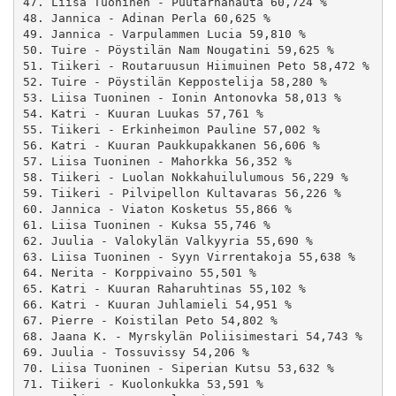
47. Liisa Tuoninen - Puutarhahauta 60,724 %

48. Jannica - Adinan Perla 60,625 %

49. Jannica - Varpulammen Lucia 59,810 %

50. Tuire - Pöystilän Nam Nougatini 59,625 %

51. Tiikeri - Routaruusun Hiimuinen Peto 58,472 %

52. Tuire - Pöystilän Keppostelija 58,280 %

53. Liisa Tuoninen - Ionin Antonovka 58,013 %

54. Katri - Kuuran Luukas 57,761 %

55. Tiikeri - Erkinheimon Pauline 57,002 %

56. Katri - Kuuran Paukkupakkanen 56,606 %

57. Liisa Tuoninen - Mahorkka 56,352 %

58. Tiikeri - Luolan Nokkahuilulumous 56,229 %

59. Tiikeri - Pilvipellon Kultavaras 56,226 %

60. Jannica - Viaton Kosketus 55,866 %

61. Liisa Tuoninen - Kuksa 55,746 %

62. Juulia - Valokylän Valkyyria 55,690 %

63. Liisa Tuoninen - Syyn Virrentakoja 55,638 %

64. Nerita - Korppivaino 55,501 %

65. Katri - Kuuran Raharuhtinas 55,102 %

66. Katri - Kuuran Juhlamieli 54,951 %

67. Pierre - Koistilan Peto 54,802 %

68. Jaana K. - Myrskylän Poliisimestari 54,743 %

69. Juulia - Tossuvissy 54,206 %

70. Liisa Tuoninen - Siperian Kutsu 53,632 %

71. Tiikeri - Kuolonkukka 53,591 %
