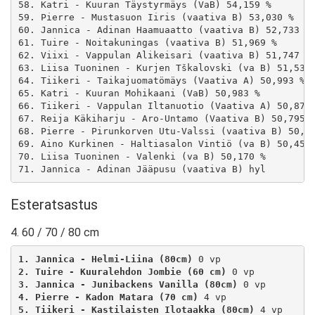
58. Katri - Kuuran Täystyrmäys (VaB) 54,159 %

59. Pierre - Mustasuon Iiris (vaativa B) 53,030 %

60. Jannica - Adinan Haamuaatto (vaativa B) 52,733 %

61. Tuire - Noitakuningas (vaativa B) 51,969 %

62. Viixi - Vappulan Alikeisari (vaativa B) 51,747 %

63. Liisa Tuoninen - Kurjen Tškalovski (va B) 51,534 
64. Tiikeri - Taikajuomatömäys (Vaativa A) 50,993 %

65. Katri - Kuuran Mohikaani (VaB) 50,983 %

66. Tiikeri - Vappulan Iltanuotio (Vaativa A) 50,870 
67. Reija Käkiharju - Aro-Untamo (Vaativa B) 50,795 %
68. Pierre - Pirunkorven Utu-Valssi (vaativa B) 50,53
69. Aino Kurkinen - Haltiasalon Vintiö (va B) 50,450 
70. Liisa Tuoninen - Valenki (va B) 50,170 %

Esteratsastus
4. 60 / 70 / 80 cm
1. Jannica - Helmi-Liina (80cm)
2. Tuire - Kuuralehdon Jombie (60 cm)
3. Jannica - Junibackens Vanilla (80cm)
4. Pierre - Kadon Matara (70 cm)
5. Tiikeri - Kastilaisten Ilotaakka (80cm)