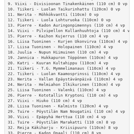
9. Viixi - Divisioonan Tinakenkäinen (110 cm) 0 vp

10. Tiikeri - Luolan Taikurinhattu (120cm) 0 vp

11. Nerita - Möhkökvantti (110cm) 0 vp

12. Tiikeri - Luola Lohturuoka (110cm) 0 vp

13. Pierre - Kadon Auringonpimennys (110 cm) 4 vp

14. Viixi - Pilvipellon Kullanhuuhtoja (110 cm) 4 vp

15. Pierre - Kaihon Kujerrus (110 cm) 4 vp

16. Liisa Tuoninen - Kurjen Ukonvirva (110cm) 4 vp

17. Liisa Tuoninen - Holopainen (110cm) 4 vp

18. Juulia - Nupun Hiimuinen (110 cm) 4 vp

19. Jannica - Hukkapuron Töppönen (110cm) 4 vp

20. Katri - Kuuran Kultahippu (110cm) 4 vp

21. Tiikeri - T.G. Mymmelimanaus (110cm) 4 vp

22. Tiikeri - Luolan Kaamosprinssi (110cm) 4 vp

23. Nerita - Vallan Epäystävänpäivä (110cm) 4 vp

24. Nerita - Helmiahon Ilkikurinen (110cm) 4 vp

25. Liisa Tuoninen - Valenki (110cm) 4 vp

26. Pierre - Kototallin Kryptoni (110 cm) 4 vp

27. Viixi - Hiuko (110 cm) 4 vp

28. Liisa Tuoninen - Kalmisto (120cm) 4 vp

29. Tuire - Pöystilän Nam Nougatini (110 cm) 4 vp

30. Viixi - Epäpyhä Herttua (110 cm) 4 vp

31. Tuire - Pöystilän Marakatti (110 cm) 8 vp

32. Reija Käkiharju - Kriisipuuro (110cm) 8 vp

33. Pierre - Kadon Opaali (110 cm) 8 vp
