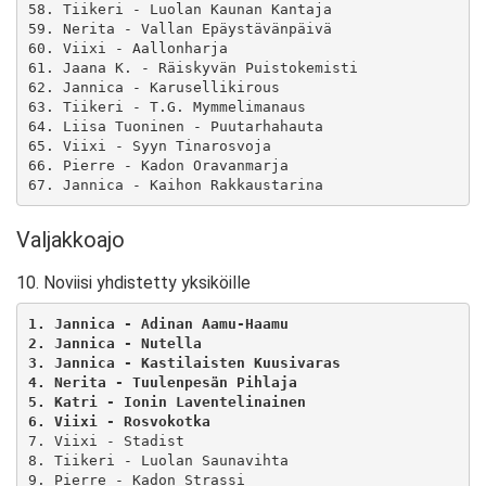
58. Tiikeri - Luolan Kaunan Kantaja

59. Nerita - Vallan Epäystävänpäivä

60. Viixi - Aallonharja

61. Jaana K. - Räiskyvän Puistokemisti

62. Jannica - Karusellikirous

63. Tiikeri - T.G. Mymmelimanaus

64. Liisa Tuoninen - Puutarhahauta

65. Viixi - Syyn Tinarosvoja

66. Pierre - Kadon Oravanmarja

Valjakkoajo
10. Noviisi yhdistetty yksiköille
1. Jannica - Adinan Aamu-Haamu
2. Jannica - Nutella
3. Jannica - Kastilaisten Kuusivaras
4. Nerita - Tuulenpesän Pihlaja
5. Katri - Ionin Laventelinainen
6. Viixi - Rosvokotka
7. Viixi - Stadist

8. Tiikeri - Luolan Saunavihta

9. Pierre - Kadon Strassi
