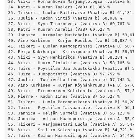
33. Viixi - Hornanhovin Marjamytologia (vaativa B) 62
34. Katri - Kuuran Taaleri (VaB) 61,866 %

35. Tiikeri - Luolan Rattiraivo (Vaativa B) 61,181 %

36. Juulia - Kadon Vintiö (vaativa b) 60,936 %

37. Viixi - Syyn Tinarosvoja (vaativa B) 60,767 %

38. Katri - Kuuran Aurelia (VaB) 60,527 %

39. Jannica - Virmalan Mustahelmi (vaativa B) 59,612 
40. Aino Kurkinen - Kurjen Rooibos (va B) 58,887 %

41. Tiikeri - Luolan Kaamosprinssi (Vaativa B) 58,715
42. Reija Käkiharju - Kriisipuuro (Vaativa B) 58,376 
43. Viixi - Syyn Henkirikos (vaativa B) 58,284 %

44. Viixi - Huvin Ilotulitus (vaativa B) 58,165 %

45. Tuire - Pöystilän Jaa Juustokakku (vaativa B) 58,
46. Tuire - Juoppotintti (vaativa B) 57,752 %

47. Juulia - Tuulivelho Lind (vaativa b) 57,745 %

48. Aino Kurkinen - Kurjen Köyhänkruunu (va B) 57,623
49. Viixi - Pirunkorven Kotitonttu (vaativa B) 57,338
50. Pierre - Kadon Iines (vaativa B) 56,527 %

51. Tiikeri - Luola Parannuskeino (Vaativa B) 56,288 
52. Tuire - Pöystilän Taivaantulet (vaativa B) 56,194
53. Jannica - Heljän Surmeli (vaativa B) 56,123 %

54. Jannica - Adinan Haamupersilja (vaativa A) 55,997
55. Tiikeri - Varjomestari Luola (Vaativa A) 55,547 %
56. Viixi - Snillin Kalastaja (vaativa B) 54,721 %

57. Tuire - Kaihon Haamusiirappi (vaativa A) 54,456 %