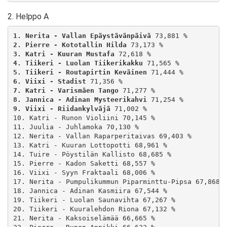
2. Helppo A
1. Nerita - Vallan Epäystävänpäivä
2. Pierre - Kototallin Hilda
3. Katri - Kuuran Mustafa
4. Tiikeri - Luolan Tiikerikakku
5. Tiikeri - Routapirtin Keväinen
6. Viixi - Stadist
7. Katri - Varismäen Tango
8. Jannica - Adinan Mysteerikahvi
9. Viixi - Riidankylväjä
 71,002 %

10. Katri - Runon Violiini 70,145 %

11. Juulia - Juhlamoka 70,130 %

12. Nerita - Vallan Raparperitaivas 69,403 %

13. Katri - Kuuran Lottopotti 68,961 %

14. Tuire - Pöystilän Kallisto 68,685 %

15. Pierre - Kadon Saketti 68,557 %

16. Viixi - Syyn Fraktaali 68,006 %

17. Nerita - Pumpulikummun Piparminttu-Pipsa 67,868 %
18. Jannica - Adinan Kasmiira 67,544 %

19. Tiikeri - Luolan Saunavihta 67,267 %

20. Tiikeri - Kuuralehdon Riona 67,132 %

21. Nerita - Kaksoiselämää 66,665 %
