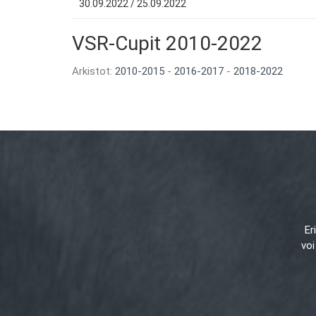
30.09.2022 / 25.09.2022
VSR-Cupit 2010-2022
Arkistot:
2010-2015
-
2016-2017
-
2018-2022
Er
voi