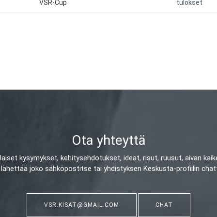
VSR-Cup
tulokset
Ota yhteyttä
ilaiset kysymykset, kehitysehdotukset, ideat, risut, ruusut, aivan kaik
 lähettää joko sähköpostitse tai yhdistyksen Keskusta-profiilin chatt
VSR.KISAT@GMAIL.COM
CHAT