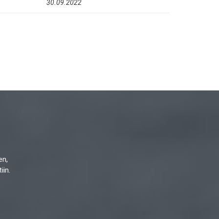
30.09.2022
en,
iin.