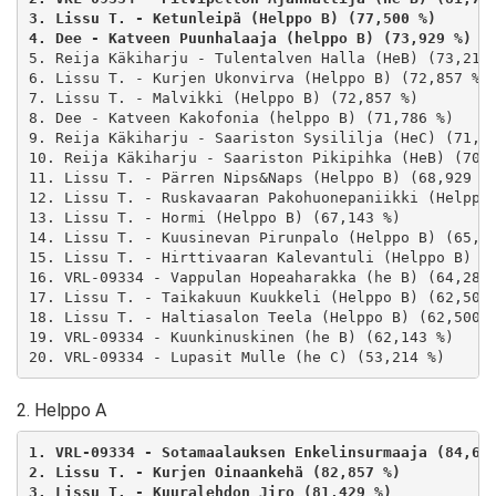
3. Lissu T. - Ketunleipä (Helppo B) (77,500 %) 
4. Dee - Katveen Puunhalaaja (helppo B) (73,929 %) 
5. Reija Käkiharju - Tulentalven Halla (HeB) (73,214 
6. Lissu T. - Kurjen Ukonvirva (Helppo B) (72,857 %)

7. Lissu T. - Malvikki (Helppo B) (72,857 %)

8. Dee - Katveen Kakofonia (helppo B) (71,786 %)

9. Reija Käkiharju - Saariston Sysililja (HeC) (71,42
10. Reija Käkiharju - Saariston Pikipihka (HeB) (70,0
11. Lissu T. - Pärren Nips&Naps (Helppo B) (68,929 %)
12. Lissu T. - Ruskavaaran Pakohuonepaniikki (Helppo 
13. Lissu T. - Hormi (Helppo B) (67,143 %)

14. Lissu T. - Kuusinevan Pirunpalo (Helppo B) (65,35
15. Lissu T. - Hirttivaaran Kalevantuli (Helppo B) (6
16. VRL-09334 - Vappulan Hopeaharakka (he B) (64,286 
17. Lissu T. - Taikakuun Kuukkeli (Helppo B) (62,500 
18. Lissu T. - Haltiasalon Teela (Helppo B) (62,500 %
19. VRL-09334 - Kuunkinuskinen (he B) (62,143 %)

20. VRL-09334 - Lupasit Mulle (he C) (53,214 %)
2. Helppo A
1. VRL-09334 - Sotamaalauksen Enkelinsurmaaja (84,64
2. Lissu T. - Kurjen Oinaankehä (82,857 %) 
3. Lissu T. - Kuuralehdon Jiro (81,429 %) 