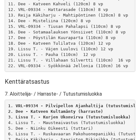
11. Dee - Katveen Kahveli (120cm) 8 vp

12. VRL-09334 - Hattarasade (110cm) 8 vp

13. Reija Käkiharju - Mahtipöntinen (120cm) 8 vp

14. Dee - Misteliina (120cm) 8 vp

15. VRL-09334 - Tiusan Pahalapsi (110cm) 8 vp

16. Dee - Sotamaalauksen Yönsiivet (110cm) 8 vp

17. Dee - Pöystilän Kuuraparta (110cm) 8 vp

18. Dee - Katveen Tulilatva (120cm) 12 vp

19. Lissu T. - Väjen Luulovi (110cm) 12 vp

20. Lissu T. - Pauha (110cm)  12 vp

21. Lissu T. - Villahaan Silvertti (110cm)  16 vp

22. VRL-09334 - Syökkönää Jellonia (110cm) 16 vp
Kenttäratsastus
7. Aloittelija- / Harraste- / Tutustumisluokka
1. VRL-09334 - Pilvipellon Ajanhaltija (tutustumislu
2. Dee - Katveen Kultamänty (harraste) 
3. Lissu T. - Kurjen Ukonvirva (Tutustumisluokka) 
4. Lissu T. - Mausteaivastus (Tutustumisluokka)

5. Dee - Niinku Oikeesti (tuttari)

6. Lissu T. - Ruskavaaran Pakohuonepaniikki (Tutustum
7. Reija Käkiharju - Saariston Pikipihka (tutustumisl