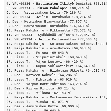
4. VRL-09334 - Haltiasalon Ilkityö Onnistui (80,714 
5. VRL-09334 - Tiusan Pahalapsi (80,714 %) 
6. Dee - Villilaakson Leila (79,286 %)

7. VRL-09334 - Jeilin Tuutukauhu (78,214 %)

8. Dee - Helmiahon Elämysmatka (77,857 %)

9. Dee - Routaruusun Tuutuhukka (74,643 %)

10. Reija Käkiharju - Pikkumutta (73,571 %)

11. VRL-09334 - Syökkönää Jellonia (72,857 %)

12. VRL-09334 - Jeilin Kultavanttuu (72,500 %)

13. Reija Käkiharju - Sotamaalauksen Helmenvalkea (72
14. Reija Käkiharju - Aro-Untamo (69,643 %)

15. Lissu T. - Peruna (69,643 %)

16. Lissu T. - Viipurinrinkeli (69,643 %)

17. Lissu T. - Väjen Luulovi (66,429 %)

18. Lissu T. - Nupun Suklaatiikeri (64,643 %)

19. Reija Käkiharju - Hiidelmän Ukkosti (64,286 %)

20. Dee - Katveen Kahveli (64,286 %)

21. Lissu T. - Kihlalahja (63,929 %)

22. Dee - Varpun Rommiruhtinas (63,214 %)

23. Dee - Piirun Piritta (63,214 %)

24. Lissu T. - Vilkuna (62,143 %)

25. Reija Käkiharju - Mörkövaaran Raivorakkaus (61,78
26. Lissu T. - Vieska (61,071 %)

27. Dee - Aamuruskon Putte (60,000 %)

28. Dee - Kelmeri (59,643 %)
