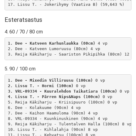
17. Lissu T. - Jokerihymy (Vaativa B) (59,643 %)
Esteratsastus
4. 60 / 70 / 80 cm
1. Dee - Katveen Karhunlaukka (80cm)
 4 vp

2. Dee - Katveen Lumoruusu (80cm) 4 vp

3. Reija Käkiharju - Saariston Pikipihka (80cm) 12 v
5. 90 / 100 cm
1. Dee - Mixedin Villiruusu (100cm)
2. Lissu T. - Hormi (100cm)
3. VRL-09334 - Kuuralehdon Taikatiara (100cm)
4. Lissu T. - Pärren Nips&Naps (100cm)
 0 vp

5. Reija Käkiharju - Kriisipuuro (100cm) 0 vp

6. Dee - Kolakuume (90cm) 4 vp

7. Dee - Kaihon Haamuloma (90cm) 4 vp

8. VRL-09334 - Kuunkinuskinen (90cm) 4 vp

9. Reija Käkiharju - Tulentalven Halla (100cm) 8 vp

10. Lissu T. - Kihlalahja (90cm) 8 vp

11. Lissu T. - Kehvatsu (100cm) 8 vp
