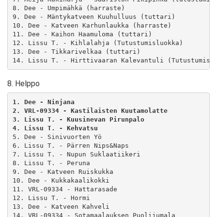
8. Dee - Umpimähkä (harraste)

9. Dee - Mäntykatveen Kuuhulluus (tuttari)

10. Dee - Katveen Karhunlaukka (harraste)

11. Dee - Kaihon Haamuloma (tuttari)

12. Lissu T. - Kihlalahja (Tutustumisluokka)

13. Dee - Tikkarivelkaa (tuttari)

14. Lissu T. - Hirttivaaran Kalevantuli (Tutustumisl
8. Helppo
1. Dee - Ninjana 
2. VRL-09334 - Kastilaisten Kuutamolatte 
3. Lissu T. - Kuusinevan Pirunpalo 
4. Lissu T. - Kehvatsu 
5. Dee - Sinivuorten Yö

6. Lissu T. - Pärren Nips&Naps

7. Lissu T. - Nupun Suklaatiikeri

8. Lissu T. - Peruna

9. Dee - Katveen Ruiskukka

10. Dee - Kukkakaalikokki

11. VRL-09334 - Hattarasade

12. Lissu T. - Hormi

13. Dee - Katveen Kahveli

14. VRL-09334 - Sotamaalauksen Puolijumala
