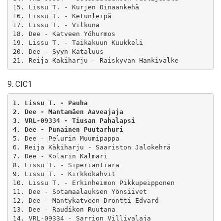
15. Lissu T. - Kurjen Oinaankehä

16. Lissu T. - Ketunleipä

17. Lissu T. - Vilkuna

18. Dee - Katveen Yöhurmos

19. Lissu T. - Taikakuun Kuukkeli

20. Dee - Syyn Kataluus

21. Reija Käkiharju - Räiskyvän Hankivälke
9. CIC1
1. Lissu T. - Pauha 
2. Dee - Mantamäen Aaveajaja 
3. VRL-09334 - Tiusan Pahalapsi 
4. Dee - Punainen Puutarhuri 
5. Dee - Pelurin Muumipappa

6. Reija Käkiharju - Saariston Jalokehrä

7. Dee - Kolarin Kalmari

8. Lissu T. - Siperiantiara

9. Lissu T. - Kirkkokahvit

10. Lissu T. - Erkinheimon Pikkupeipponen

11. Dee - Sotamaalauksen Yönsiivet

12. Dee - Mäntykatveen Drontti Edvard

13. Dee - Raudikon Ruutana

14. VRL-09334 - Sarrion Villivalaja
