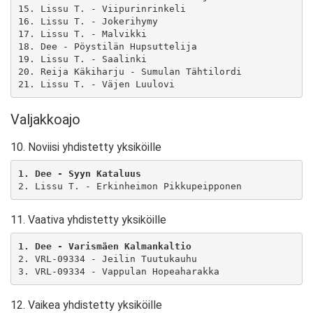
15. Lissu T. - Viipurinrinkeli

16. Lissu T. - Jokerihymy

17. Lissu T. - Malvikki

18. Dee - Pöystilän Hupsuttelija

19. Lissu T. - Saalinki

20. Reija Käkiharju - Sumulan Tähtilordi

21. Lissu T. - Väjen Luulovi
Valjakkoajo
10. Noviisi yhdistetty yksiköille
1. Dee - Syyn Kataluus 
2. Lissu T. - Erkinheimon Pikkupeipponen
11. Vaativa yhdistetty yksiköille
1. Dee - Varismäen Kalmankaltio 
2. VRL-09334 - Jeilin Tuutukauhu

3. VRL-09334 - Vappulan Hopeaharakka
12. Vaikea yhdistetty yksiköille