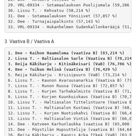
29. VRL-09334 - Sotamaalauksen Puolijumala (59,286 %)
30. Lissu T. - Kehvatsu (58,214 %)

31. Dee - Sotamaalauksen Yönsiivet (57,857 %)

32. Dee - Turnajaispalkinto (57,143 %)

33. VRL-09334 - Hukanhelmen Sudenkallonkerääjä (51,7
3. Vaativa B / Vaativa A
1. Dee - Kaihon Haamuloma (vaativa B) (83,214 %) 
2. Lissu T. - Haltiasalon Sarle (Vaativa B) (78,214 
3. Reija Käkiharju - Kitinäkeisari (VaB) (76,786 %) 
4. Dee - Tuikun Helinä (vaativa B) (76,429 %) 
5. Reija Käkiharju - Kriisipuuro (VaB) (73,214 %)

6. Lissu T. - Kaunon Avaruusanarkia (Vaativa B) (73,2
7. Lissu T. - Runon Ruusa (Vaativa B) (72,857 %)

8. Lissu T. - Kurjen Tarhakalmisto (Vaativa B) (71,42
9. Lissu T. - Kurjen Kuunkuiskaus (Vaativa B) (70,714
10. Lissu T. - Haltiasalon Tittelintuure (Vaativa B) 
11. Lissu T. - Haltiasalon Kustawi (Vaativa B) (68,57
12. Lissu T. - Kurjen Nuotiokahvi (Vaativa B) (66,429
13. Lissu T. - Haltiasalon Vintiö (Vaativa B) (66,071
14. Dee - Katveen Karhunlaukka (vaativa B) (65,000 %)
15. Dee - Pöystilän Hupsuttelija (vaativa B) (64,643 
16. Reija Käkiharju - Kaunis Aika Itkeä (VaB) (63,929