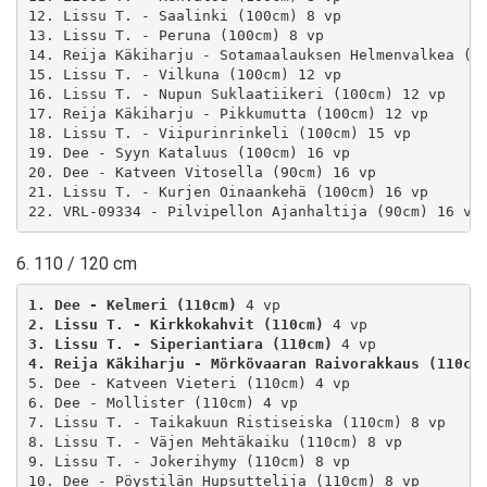
12. Lissu T. - Saalinki (100cm) 8 vp

13. Lissu T. - Peruna (100cm) 8 vp

14. Reija Käkiharju - Sotamaalauksen Helmenvalkea (10
15. Lissu T. - Vilkuna (100cm) 12 vp

16. Lissu T. - Nupun Suklaatiikeri (100cm) 12 vp

17. Reija Käkiharju - Pikkumutta (100cm) 12 vp

18. Lissu T. - Viipurinrinkeli (100cm) 15 vp

19. Dee - Syyn Kataluus (100cm) 16 vp

20. Dee - Katveen Vitosella (90cm) 16 vp

21. Lissu T. - Kurjen Oinaankehä (100cm) 16 vp

22. VRL-09334 - Pilvipellon Ajanhaltija (90cm) 16 vp
6. 110 / 120 cm
1. Dee - Kelmeri (110cm)
2. Lissu T. - Kirkkokahvit (110cm)
3. Lissu T. - Siperiantiara (110cm)
4. Reija Käkiharju - Mörkövaaran Raivorakkaus (110cm
5. Dee - Katveen Vieteri (110cm) 4 vp

6. Dee - Mollister (110cm) 4 vp

7. Lissu T. - Taikakuun Ristiseiska (110cm) 8 vp

8. Lissu T. - Väjen Mehtäkaiku (110cm) 8 vp

9. Lissu T. - Jokerihymy (110cm) 8 vp

10. Dee - Pöystilän Hupsuttelija (110cm) 8 vp
