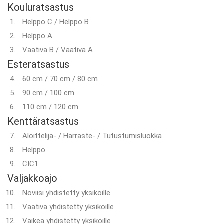
Kouluratsastus
Helppo C / Helppo B
Helppo A
Vaativa B / Vaativa A
Esteratsastus
60 cm / 70 cm / 80 cm
90 cm / 100 cm
110 cm / 120 cm
Kenttäratsastus
Aloittelija- / Harraste- / Tutustumisluokka
Helppo
CIC1
Valjakkoajo
Noviisi yhdistetty yksiköille
Vaativa yhdistetty yksiköille
Vaikea yhdistetty yksiköille