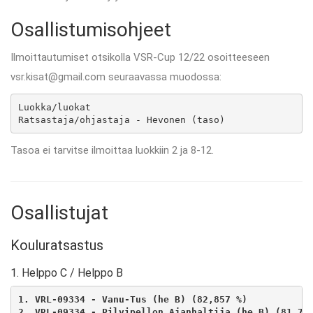
Osallistumisohjeet
Ilmoittautumiset otsikolla VSR-Cup 12/22 osoitteeseen
vsr.kisat@gmail.com seuraavassa muodossa:
Luokka/luokat

Ratsastaja/ohjastaja - Hevonen (taso)
Tasoa ei tarvitse ilmoittaa luokkiin 2 ja 8-12.
Osallistujat
Kouluratsastus
1. Helppo C / Helppo B
1. VRL-09334 - Vanu-Tus (he B) (82,857 %) 
2. VRL-09334 - Pilvipellon Ajanhaltija (he B) (81,78