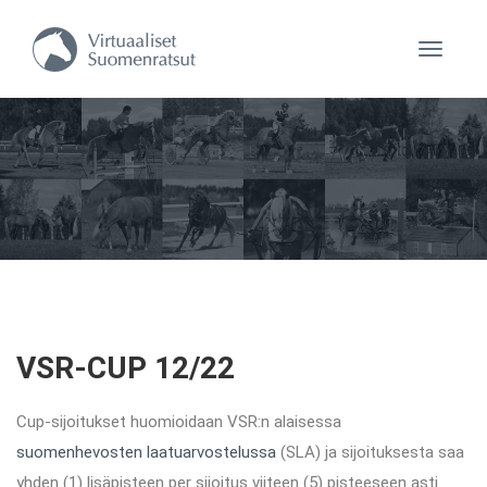
Navigaa
VSR-CUP 12/22
Cup-sijoitukset huomioidaan VSR:n alaisessa
suomenhevosten laatuarvostelussa
(SLA) ja sijoituksesta saa
yhden (1) lisäpisteen per sijoitus viiteen (5) pisteeseen asti.