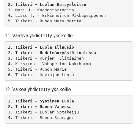
2. Tiikeri - Luolan Hämäysloitsu 
3. Mari H - Kaamostarinoita

4. Lissu T. - Erkinheimon Pikkupeipponen

5. Tiikeri - Runon Muru-Martta
11. Vaativa yhdistetty yksiköille
1. Tiikeri - Luola Illuusio 
2. Tiikeri - Hedelmänryöstö Luolassa 
3. Tiikeri - Kurjen Tulitiainen

4. Kirsiina - Vähäpellon Nokihärmä

5. Tiikeri - Runon Marie

6. Tiikeri - Häviäjän Luola
12. Vaikea yhdistetty yksiköille
1. Tiikeri - Syntinen Luola 
2. Tiikeri - Runon Vanessa 
3. Tiikeri - Luolan Sotakeiju

4. Tiikeri - Runon Smaragdi