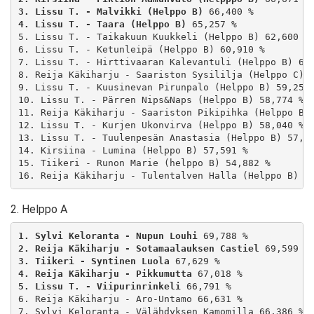
3. Lissu T. - Malvikki (Helppo B)
4. Lissu T. - Taara (Helppo B)
 65,257 %

5. Lissu T. - Taikakuun Kuukkeli (Helppo B) 62,600 %

6. Lissu T. - Ketunleipä (Helppo B) 60,910 %

7. Lissu T. - Hirttivaaran Kalevantuli (Helppo B) 60,
8. Reija Käkiharju - Saariston Sysililja (Helppo C) 6
9. Lissu T. - Kuusinevan Pirunpalo (Helppo B) 59,251 
10. Lissu T. - Pärren Nips&Naps (Helppo B) 58,774 %

11. Reija Käkiharju - Saariston Pikipihka (Helppo B) 
12. Lissu T. - Kurjen Ukonvirva (Helppo B) 58,040 %

13. Lissu T. - Tuulenpesän Anastasia (Helppo B) 57,92
14. Kirsiina - Lumina (Helppo B) 57,591 %

15. Tiikeri - Runon Marie (helppo B) 54,882 %

16. Reija Käkiharju - Tulentalven Halla (Helppo B) 5
2. Helppo A
1. Sylvi Keloranta - Nupun Louhi
2. Reija Käkiharju - Sotamaalauksen Castiel
3. Tiikeri - Syntinen Luola
4. Reija Käkiharju - Pikkumutta
5. Lissu T. - Viipurinrinkeli
 66,791 %

6. Reija Käkiharju - Aro-Untamo 66,631 %

7. Sylvi Keloranta - Välähdyksen Kamomilla 66,386 %
