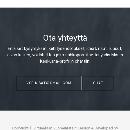
Ota yhteyttä
Erilaiset kysymykset, kehitysehdotukset, ideat, risut, ruusut,
aivan kaiken,
voi lähettää joko sähköpostitse tai yhdistyksen
Keskusta-profiilin chattiin.
VSR.KISAT@GMAIL.COM
CHAT
Copyright © Virtuaaliset Suomenratsut. Design & Developed by