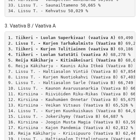
33. Lissu T. - Saunailtameno 50,665 %

34. Lissu T. - Kehvatsu 50,029 %
3. Vaativa B / Vaativa A
1. Tiikeri - Luolan Superkivaa! (vaativa A)
2. Lissu T. - Kurjen Tarhakalmisto (Vaativa B)
3. Tiikeri - Kurjen Tulitiainen (vaativa B)
4. Tiikeri - Luolan Satutäti (vaativa A)
5. Reija Käkiharju - Kitinäkeisari (Vaativa B)
 68,024
6. Reija Käkiharju - Kaunis Aika Itkeä (Vaativa B) 67
7. Lissu T. - Haltiasalon Vintiö (Vaativa B) 67,854 %
8. Lissu T. - Kurjen Nuotiokahvi (Vaativa B) 67,403 %
9. Lissu T. - Haltiasalon Sarle (Vaativa B) 66,749 %

10. Lissu T. - Kaunon Avaruusanarkia (Vaativa B) 66,6
11. Kirsiina - Riiviöiden Riku-Rikas (Vaativa B) 66,5
12. Kirsiina - Kauhumäen Onnetar (Vaativa B) 65,675 %
13. Kirsiina - Veikan Vitsaus (Vaativa B) 65,526 %

14. Lissu T. - Kurjen Kuunkuiskaus (Vaativa B) 64,949
15. Lissu T. - Jokerihymy (Vaativa B) 64,687 %

16. Kirsiina - Joogin Musta Magia (Vaativa B) 63,597 
17. Kirsiina - Kajon Pandemia (Vaativa A) 62,812 %

18. Reija Käkiharju - Kriisipuuro (Vaativa B) 62,443 
19. Lissu T. - Haltiasalon Tittelintuure (Vaativa B) 