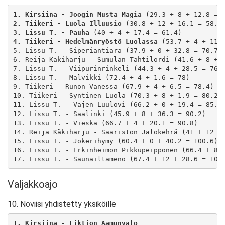
1. Kirsiina - Joogin Musta Magia
2. Tiikeri - Luola Illuusio
3. Lissu T. - Pauha
4. Tiikeri - Hedelmänryöstö Luolassa
 (53.7 + 4 + 11.8
5. Lissu T. - Siperiantiara (37.9 + 0 + 32.8 = 70.7)

6. Reija Käkiharju - Sumulan Tähtilordi (41.6 + 8 + 2
7. Lissu T. - Viipurinrinkeli (44.3 + 4 + 28.5 = 76.8
8. Lissu T. - Malvikki (72.4 + 4 + 1.6 = 78)

9. Tiikeri - Runon Vanessa (67.9 + 4 + 6.5 = 78.4)

10. Tiikeri - Syntinen Luola (70.3 + 8 + 1.9 = 80.2)

11. Lissu T. - Väjen Luulovi (66.2 + 0 + 19.4 = 85.6)
12. Lissu T. - Saalinki (45.9 + 8 + 36.3 = 90.2)

13. Lissu T. - Vieska (66.7 + 4 + 20.1 = 90.8)

14. Reija Käkiharju - Saariston Jalokehrä (41 + 12 + 
15. Lissu T. - Jokerihymy (60.4 + 0 + 40.2 = 100.6)

16. Lissu T. - Erkinheimon Pikkupeipponen (66.4 + 8 +
17. Lissu T. - Saunailtameno (67.4 + 12 + 28.6 = 108
Valjakkoajo
10. Noviisi yhdistetty yksiköille
1. Kirsiina - Fiktion Aamunvalo 