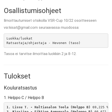
Osallistumisohjeet
Ilmoittautumiset otsikolla VSR-Cup 10/22 osoitteeseen
vsr.kisat@gmail.com seuraavassa muodossa:
Luokka/luokat

Ratsastaja/ohjastaja - Hevonen (taso)
Tasoa ei tarvitse ilmoittaa luokkiin 2 ja 8-12.
Tulokset
Kouluratsastus
1. Helppo C / Helppo B
1. Lissu T. - Haltiasalon Teela (Helppo B)
2. Kirsiina - Fiktion Aamunvalo (Helpppo B)