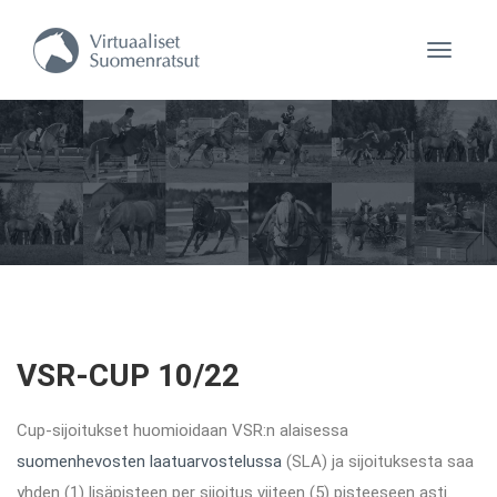
Navigaa
VSR-CUP 10/22
Cup-sijoitukset huomioidaan VSR:n alaisessa
suomenhevosten laatuarvostelussa
(SLA) ja sijoituksesta saa
yhden (1) lisäpisteen per sijoitus viiteen (5) pisteeseen asti.