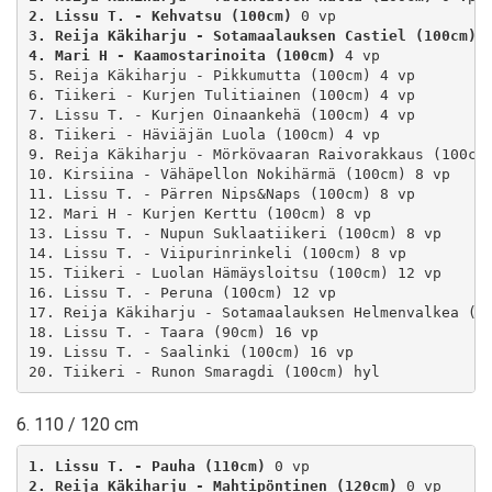
2. Lissu T. - Kehvatsu (100cm)
3. Reija Käkiharju - Sotamaalauksen Castiel (100cm)
4. Mari H - Kaamostarinoita (100cm)
 4 vp

5. Reija Käkiharju - Pikkumutta (100cm) 4 vp

6. Tiikeri - Kurjen Tulitiainen (100cm) 4 vp

7. Lissu T. - Kurjen Oinaankehä (100cm) 4 vp

8. Tiikeri - Häviäjän Luola (100cm) 4 vp

9. Reija Käkiharju - Mörkövaaran Raivorakkaus (100cm)
10. Kirsiina - Vähäpellon Nokihärmä (100cm) 8 vp

11. Lissu T. - Pärren Nips&Naps (100cm) 8 vp

12. Mari H - Kurjen Kerttu (100cm) 8 vp

13. Lissu T. - Nupun Suklaatiikeri (100cm) 8 vp

14. Lissu T. - Viipurinrinkeli (100cm) 8 vp

15. Tiikeri - Luolan Hämäysloitsu (100cm) 12 vp

16. Lissu T. - Peruna (100cm) 12 vp

17. Reija Käkiharju - Sotamaalauksen Helmenvalkea (10
18. Lissu T. - Taara (90cm) 16 vp

19. Lissu T. - Saalinki (100cm) 16 vp

20. Tiikeri - Runon Smaragdi (100cm) hyl
6. 110 / 120 cm
1. Lissu T. - Pauha (110cm)
2. Reija Käkiharju - Mahtipöntinen (120cm)