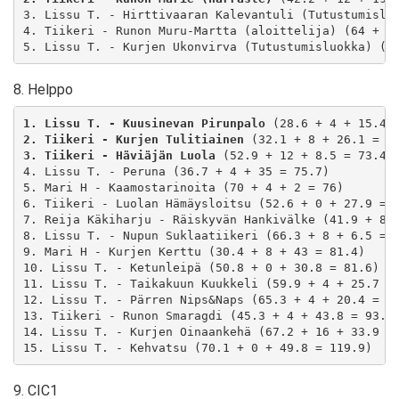
3. Lissu T. - Hirttivaaran Kalevantuli (Tutustumisluo
4. Tiikeri - Runon Muru-Martta (aloittelija) (64 + 4 
5. Lissu T. - Kurjen Ukonvirva (Tutustumisluokka) (5
8. Helppo
1. Lissu T. - Kuusinevan Pirunpalo
2. Tiikeri - Kurjen Tulitiainen
3. Tiikeri - Häviäjän Luola
 (52.9 + 12 + 8.5 = 73.4)

4. Lissu T. - Peruna (36.7 + 4 + 35 = 75.7)

5. Mari H - Kaamostarinoita (70 + 4 + 2 = 76)

6. Tiikeri - Luolan Hämäysloitsu (52.6 + 0 + 27.9 = 8
7. Reija Käkiharju - Räiskyvän Hankivälke (41.9 + 8 +
8. Lissu T. - Nupun Suklaatiikeri (66.3 + 8 + 6.5 = 8
9. Mari H - Kurjen Kerttu (30.4 + 8 + 43 = 81.4)

10. Lissu T. - Ketunleipä (50.8 + 0 + 30.8 = 81.6)

11. Lissu T. - Taikakuun Kuukkeli (59.9 + 4 + 25.7 = 
12. Lissu T. - Pärren Nips&Naps (65.3 + 4 + 20.4 = 89
13. Tiikeri - Runon Smaragdi (45.3 + 4 + 43.8 = 93.1)
14. Lissu T. - Kurjen Oinaankehä (67.2 + 16 + 33.9 = 
15. Lissu T. - Kehvatsu (70.1 + 0 + 49.8 = 119.9)
9. CIC1