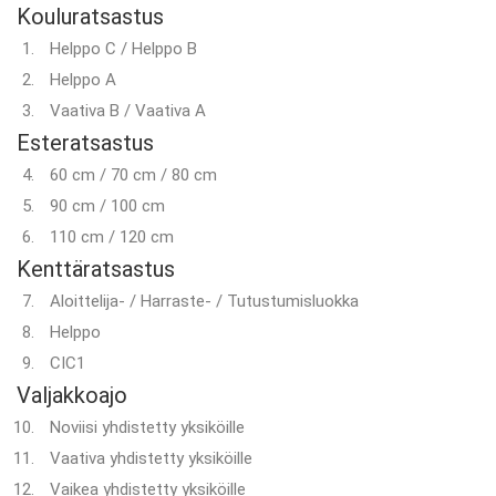
Kouluratsastus
Helppo C / Helppo B
Helppo A
Vaativa B / Vaativa A
Esteratsastus
60 cm / 70 cm / 80 cm
90 cm / 100 cm
110 cm / 120 cm
Kenttäratsastus
Aloittelija- / Harraste- / Tutustumisluokka
Helppo
CIC1
Valjakkoajo
Noviisi yhdistetty yksiköille
Vaativa yhdistetty yksiköille
Vaikea yhdistetty yksiköille