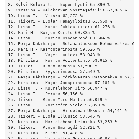
8. Sylvi Keloranta - Nupun Lysti 65,390 %

9. Kirsiina - Kelokorven Voittajafiilis 62,465 %

10. Lissu T. - Vieska 62,272 %

11. Tiikeri - Luolan Hämäysloitsu 61,550 %

12. Lissu T. - Nupun Suklaatiikeri 61,276 %

13. Mari H - Kurjen Kerttu 60,835 %

14. Lissu T. - Kurjen Oinaankehä 60,504 %

15. Reija Käkiharju - Sotamaalauksen Helmenvalkea 60,
16. Mari H - Kaamostarinoita 59,526 %

17. Lissu T. - Väjen Luulovi 58,943 %

18. Kirsiina - Hurman Voitontahto 58,915 %

19. Tiikeri - Runon Vanessa 57,590 %

20. Kirsiina - Syysprinsessa 57,549 %

21. Reija Käkiharju - Mörkövaaran Raivorakkaus 57,390
22. Kirsiina - Kajon Jadaprinsessa 57,161 %

23. Lissu T. - Kuuralehdon Jiro 56,947 %

24. Lissu T. - Peruna 56,156 %

25. Tiikeri - Runon Muru-Martta 56,019 %

26. Lissu T. - Varismäen Viola 55,850 %

27. Reija Käkiharju - Hiidelmän Ukkosti 54,161 %

28. Tiikeri - Luola Illuusio 53,545 %

29. Kirsiina - Marjalehdon Helmikkä 53,253 %

30. Tiikeri - Runon Smaragdi 52,821 %

31. Kirsiina - Kipori 51,478 %

32. Kirsiina - Vähäpellon Nokihärmä 50,831 %
