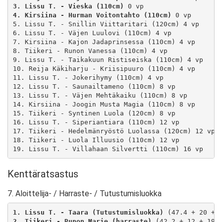
3. Lissu T. - Vieska (110cm)
4. Kirsiina - Hurman Voitontahto (110cm)
 0 vp

5. Lissu T. - Snillin Viittaritari (120cm) 4 vp

6. Lissu T. - Väjen Luulovi (110cm) 4 vp

7. Kirsiina - Kajon Jadaprinsessa (110cm) 4 vp

8. Tiikeri - Runon Vanessa (110cm) 4 vp

9. Lissu T. - Taikakuun Ristiseiska (110cm) 4 vp

10. Reija Käkiharju - Kriisipuuro (110cm) 4 vp

11. Lissu T. - Jokerihymy (110cm) 4 vp

12. Lissu T. - Saunailtameno (110cm) 8 vp

13. Lissu T. - Väjen Mehtäkaiku (110cm) 8 vp

14. Kirsiina - Joogin Musta Magia (110cm) 8 vp

15. Tiikeri - Syntinen Luola (120cm) 8 vp

16. Lissu T. - Siperiantiara (110cm) 12 vp

17. Tiikeri - Hedelmänryöstö Luolassa (120cm) 12 vp

18. Tiikeri - Luola Illuusio (110cm) 12 vp

19. Lissu T. - Villahaan Silvertti (110cm) 16 vp
Kenttäratsastus
7. Aloittelija- / Harraste- / Tutustumisluokka
1. Lissu T. - Taara (Tutustumisluokka)
2. Tiikeri - Runon Marie (harraste)
 (42.2 + 12 + 19.1