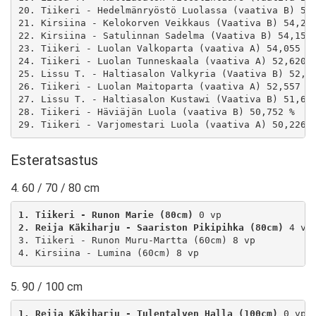
20. Tiikeri - Hedelmänryöstö Luolassa (vaativa B) 55,
21. Kirsiina - Kelokorven Veikkaus (Vaativa B) 54,213
22. Kirsiina - Satulinnan Sadelma (Vaativa B) 54,153 
23. Tiikeri - Luolan Valkoparta (vaativa A) 54,055 %

24. Tiikeri - Luolan Tunneskaala (vaativa A) 52,620 %
25. Lissu T. - Haltiasalon Valkyria (Vaativa B) 52,59
26. Tiikeri - Luolan Maitoparta (vaativa A) 52,557 %

27. Lissu T. - Haltiasalon Kustawi (Vaativa B) 51,608
28. Tiikeri - Häviäjän Luola (vaativa B) 50,752 %

29. Tiikeri - Varjomestari Luola (vaativa A) 50,226 
Esteratsastus
4. 60 / 70 / 80 cm
1. Tiikeri - Runon Marie (80cm)
2. Reija Käkiharju - Saariston Pikipihka (80cm)
 4 vp

3. Tiikeri - Runon Muru-Martta (60cm) 8 vp

4. Kirsiina - Lumina (60cm) 8 vp
5. 90 / 100 cm
1. Reija Käkiharju - Tulentalven Halla (100cm)