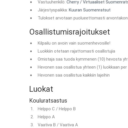
Vastuuhenkilö:
Cherry / Virtuaaliset Suomenrat
Järjestyspaikka:
Kuuran Suomenratsut
Tulokset arvotaan puolueettomasti arvontakon
Osallistumisrajoitukset
Kilpailu on avoin vain suomenhevosille!
Luokkiin otetaan rajattomasti osallistujia
Omistaja saa tuoda kymmenen (10) hevosta yh
Hevonen saa osallistua yhteen (1) luokkaan per l
Hevonen saa osallistua kaikkiin lajeihin
Luokat
Kouluratsastus
Helppo C / Helppo B
Helppo A
Vaativa B / Vaativa A