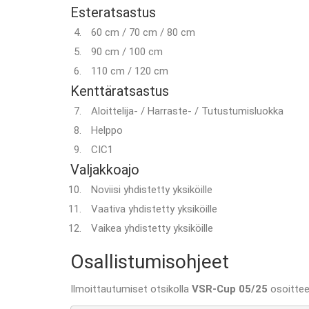
Esteratsastus
60 cm / 70 cm / 80 cm
90 cm / 100 cm
110 cm / 120 cm
Kenttäratsastus
Aloittelija- / Harraste- / Tutustumisluokka
Helppo
CIC1
Valjakkoajo
Noviisi yhdistetty yksiköille
Vaativa yhdistetty yksiköille
Vaikea yhdistetty yksiköille
Osallistumisohjeet
Ilmoittautumiset otsikolla
VSR-Cup 05/25
osoittee