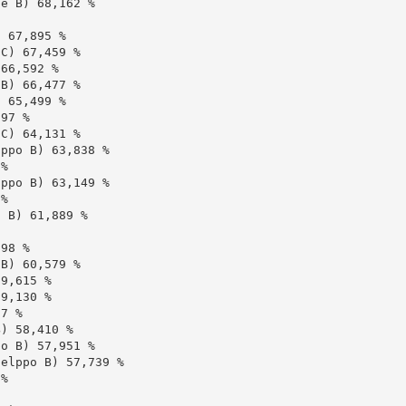
e B) 68,162 %

 67,895 %

C) 67,459 %

66,592 %

B) 66,477 %

 65,499 %

97 %

C) 64,131 %

ppo B) 63,838 %

%

ppo B) 63,149 %

%

 B) 61,889 %

98 %

B) 60,579 %

9,615 %

9,130 %

7 %

) 58,410 %

o B) 57,951 %

elppo B) 57,739 %

%
