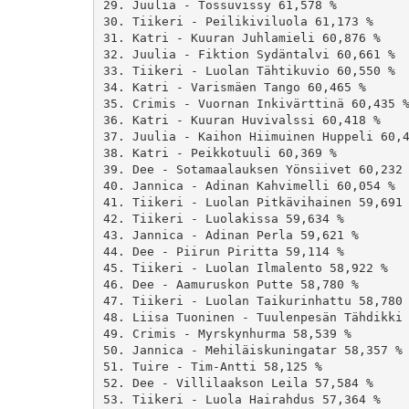
29. Juulia - Tossuvissy 61,578 %

30. Tiikeri - Peilikiviluola 61,173 %

31. Katri - Kuuran Juhlamieli 60,876 %

32. Juulia - Fiktion Sydäntalvi 60,661 %

33. Tiikeri - Luolan Tähtikuvio 60,550 %

34. Katri - Varismäen Tango 60,465 %

35. Crimis - Vuornan Inkivärttinä 60,435 %
36. Katri - Kuuran Huvivalssi 60,418 %

37. Juulia - Kaihon Hiimuinen Huppeli 60,4
38. Katri - Peikkotuuli 60,369 %

39. Dee - Sotamaalauksen Yönsiivet 60,232 
40. Jannica - Adinan Kahvimelli 60,054 %

41. Tiikeri - Luolan Pitkävihainen 59,691 
42. Tiikeri - Luolakissa 59,634 %

43. Jannica - Adinan Perla 59,621 %

44. Dee - Piirun Piritta 59,114 %

45. Tiikeri - Luolan Ilmalento 58,922 %

46. Dee - Aamuruskon Putte 58,780 %

47. Tiikeri - Luolan Taikurinhattu 58,780 
48. Liisa Tuoninen - Tuulenpesän Tähdikki 
49. Crimis - Myrskynhurma 58,539 %

50. Jannica - Mehiläiskuningatar 58,357 %

51. Tuire - Tim-Antti 58,125 %

52. Dee - Villilaakson Leila 57,584 %

53. Tiikeri - Luola Hairahdus 57,364 %
