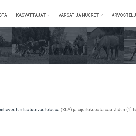
STA
KASVATTAJAT
VARSAT JA NUORET
ARVOSTELU
nhevosten laatuarvostelussa
(SLA) ja sijoituksesta saa yhden (1) li