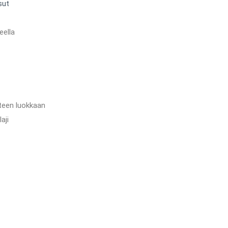
sut
eella
teen luokkaan
aji