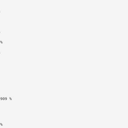


%



909 %

%
