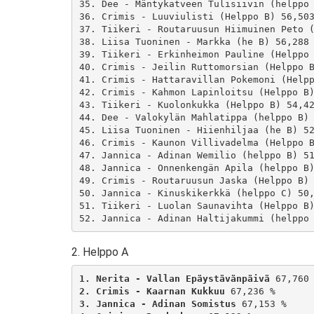
35. Dee - Mäntykatveen Tulisiivin (helppo 
36. Crimis - Luuviulisti (Helppo B) 56,503
37. Tiikeri - Routaruusun Hiimuinen Peto (
38. Liisa Tuoninen - Markka (he B) 56,288 
39. Tiikeri - Erkinheimon Pauline (Helppo 
40. Crimis - Jeilin Ruttomorsian (Helppo B
41. Crimis - Hattaravillan Pokemoni (Helpp
42. Crimis - Kahmon Lapinloitsu (Helppo B)
43. Tiikeri - Kuolonkukka (Helppo B) 54,42
44. Dee - Valokylän Mahlatippa (helppo B) 
45. Liisa Tuoninen - Hiienhiljaa (he B) 52
46. Crimis - Kaunon Villivadelma (Helppo B
47. Jannica - Adinan Wemilio (helppo B) 51
48. Jannica - Onnenkengän Apila (helppo B)
49. Crimis - Routaruusun Jaska (Helppo B) 
50. Jannica - Kinuskikerkkä (helppo C) 50,
51. Tiikeri - Luolan Saunavihta (Helppo B)
2. Helppo A
1. Nerita - Vallan Epäystävänpäivä
2. Crimis - Kaarnan Kukkuu
3. Jannica - Adinan Somistus