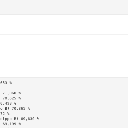
)
)
po B)
72 %

elppo B) 69,630 %

 69,199 %
