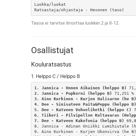
Luokka/luokat

Ratsastaja/ohjastaja - Hevonen (taso)
Tasoa ei tarvitse ilmoittaa luokkiin 2 ja 8-12.
Osallistujat
Kouluratsastus
1. Helppo C / Helppo B
1. Jannica - Onnen Aikainen (helppo B)
2. Jannica - Popkorni (helppo B)
3. Aino Kurkinen - Kurjen Halisarne (he B
4. Dee - Sinisateen Paita&Peppu (helppo B
5. Dee - Katveen Vohvelihetki (helppo C)
6. Tiikeri - Pilvipellon Kultavaras (Help
7. Dee - Katveen Kakofonia (helppo B)
 69,8
8. Jannica - Adinan Uniikki Lumihiutale (h
9. Aino Kurkinen - Kurjen Ukonvirva (he B)