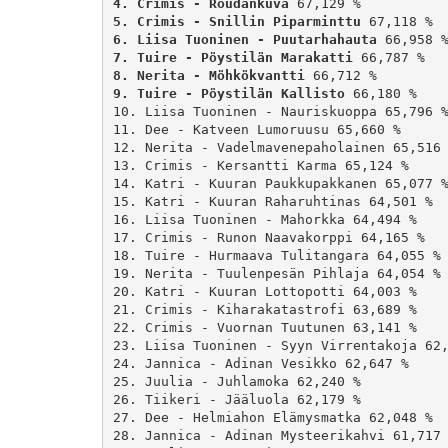
4. Crimis - Roudankuva
5. Crimis - Snillin Piparminttu
6. Liisa Tuoninen - Puutarhahauta
7. Tuire - Pöystilän Marakatti
8. Nerita - Möhkökvantti
9. Tuire - Pöystilän Kallisto
 66,180 %

10. Liisa Tuoninen - Nauriskuoppa 65,796 %
11. Dee - Katveen Lumoruusu 65,660 %

12. Nerita - Vadelmavenepaholainen 65,516 
13. Crimis - Kersantti Karma 65,124 %

14. Katri - Kuuran Paukkupakkanen 65,077 %
15. Katri - Kuuran Raharuhtinas 64,501 %

16. Liisa Tuoninen - Mahorkka 64,494 %

17. Crimis - Runon Naavakorppi 64,165 %

18. Tuire - Hurmaava Tulitangara 64,055 %

19. Nerita - Tuulenpesän Pihlaja 64,054 %

20. Katri - Kuuran Lottopotti 64,003 %

21. Crimis - Kiharakatastrofi 63,689 %

22. Crimis - Vuornan Tuutunen 63,141 %

23. Liisa Tuoninen - Syyn Virrentakoja 62,
24. Jannica - Adinan Vesikko 62,647 %

25. Juulia - Juhlamoka 62,240 %

26. Tiikeri - Jääluola 62,179 %

27. Dee - Helmiahon Elämysmatka 62,048 %

28. Jannica - Adinan Mysteerikahvi 61,717 