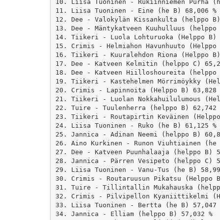
10. Liisa Tuoninen - Rukiinniemen Purha (h
11. Liisa Tuoninen - Eine (he B) 68,006 %

12. Dee - Valokylän Kissankulta (helppo B)
13. Dee - Mäntykatveen Kuuhulluus (helppo 
14. Tiikeri - Luola Lohturuoka (Helppo B) 
15. Crimis - Helmiahon Havunhuuto (Helppo 
16. Tiikeri - Kuuralehdon Riona (Helppo B)
17. Dee - Katveen Kelmitin (helppo C) 65,2
18. Dee - Katveen Hiilloshoureita (helppo 
19. Tiikeri - Kastehelmen Mörrimöykky (Hel
20. Crimis - Lapinnoita (Helppo B) 63,828 
21. Tiikeri - Luolan Nokkahuilulumous (Hel
22. Tuire - Tuulenherra (helppo B) 62,742 
23. Tiikeri - Routapirtin Keväinen (Helppo
24. Liisa Tuoninen - Ruko (he B) 61,125 %

25. Jannica - Adinan Neemi (helppo B) 60,8
26. Aino Kurkinen - Runon Viuhtiainen (he 
27. Dee - Katveen Puunhalaaja (helppo B) 5
28. Jannica - Pärren Vesipeto (helppo C) 5
29. Liisa Tuoninen - Vanu-Tus (he B) 58,99
30. Crimis - Routaruusun Pikatsu (Helppo B
31. Tuire - Tillintallin Mukahauska (helpp
32. Crimis - Pilvipellon Kyaniittikelmi (H
33. Liisa Tuoninen - Bertta (he B) 57,047 
34. Jannica - Elliam (helppo B) 57,032 %
