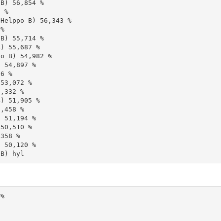
B) 56,854 %

 %

Helppo B) 56,343 %

%

B) 55,714 %

) 55,687 %

o B) 54,982 %

 54,897 %

6 %

53,072 %

,332 %

) 51,905 %

,458 %

 51,194 %

50,510 %

358 %

 50,120 %
