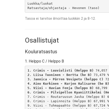
Luokka/luokat

Ratsastaja/ohjastaja - Hevonen (taso)
Tasoa ei tarvitse ilmoittaa luokkiin 2 ja 8-12.
Osallistujat
Kouluratsastus
1. Helppo C / Helppo B
1. Crimis - Luuviulisti (Helppo B)
2. Liisa Tuoninen - Bertta (he B)
3. Jannica - Pärren Vesipeto (helppo C)
4. Aino Kurkinen - Kurjen Halisarne (he B
5. Viixi - Havian Fenja (helppo B)
6. Crimis - Pilvipellon Kyaniittikelmi (H
7. Crimis - Routaruusun Jaska (Helppo B) 6
8. Crimis - Lapinnoita (Helppo B) 67,991 %
9. Viixi - Tuhmapaahto (helppo B) 67,724 %