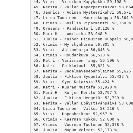
44. Viixi - Viisikon Käpykakku 59,198 %

45. Nerita - Vallan Raparperitaivas 58,664
46. Jannica - Adinan Mysteerikahvi 58,571 
47. Liisa Tuoninen - Nauriskuoppa 58,564 %
48. Crimis - Snillin Piparminttu 58,360 %

49. Oresama - Pandasoturi 58,120 %

50. Mari H - Lumitaika 58,048 %

51. Juulia - Kaihon Hiimuinen Huppeli 56,9
52. Crimis - Myrskynhurma 56,805 %

53. Viixi - Aallonharja 56,645 %

54. Crimis - Roudankuva 56,538 %

55. Katri - Varismäen Tango 56,506 %

56. Katri - Peikkotuuli 55,821 %

57. Nerita - Vadelmavenepaholainen 55,625 
58. Juulia - Fiktion Sydäntalvi 55,432 %

59. Viixi - Syyn Katarsis 55,424 %

60. Katri - Kuuran Mustafa 53,928 %

61. Mari H - Kurjen Kerttu 53,797 %

62. Juulia - Fiktion Hengetär 53,739 %

63. Nerita - Vallan Epäystävänpäivä 53,608
64. Liisa Tuoninen - Valkea 53,516 %

65. Viixi - Hopeahaikeus 52,957 %

66. Crimis - Kaarnan Kukkuu 52,800 %

67. Crimis - Vuornan Tuutunen 52,378 %

68. Juulia - Nupun Velmeri 52,173 %
