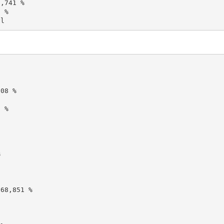
,741 %

 %



68,851 %
