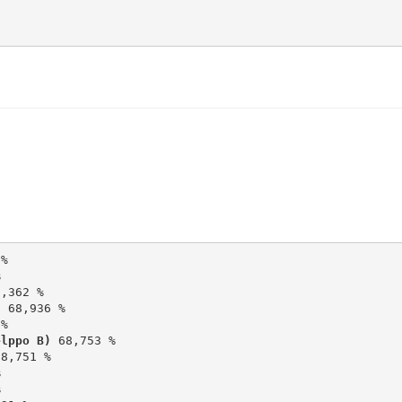
)
elppo B)
 68,753 %

8,751 %




