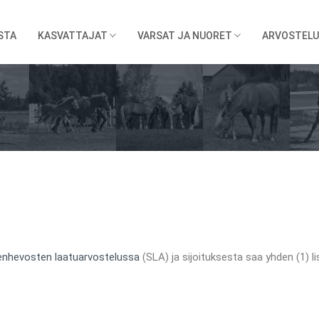
STA
KASVATTAJAT
VARSAT JA NUORET
ARVOSTELU
nhevosten laatuarvostelussa
(SLA) ja sijoituksesta saa yhden (1) li