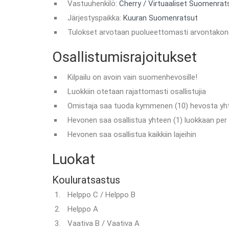
Vastuuhenkilö:
Cherry / Virtuaaliset Suomenrat
Järjestyspaikka:
Kuuran Suomenratsut
Tulokset arvotaan puolueettomasti arvontakon
Osallistumisrajoitukset
Kilpailu on avoin vain suomenhevosille!
Luokkiin otetaan rajattomasti osallistujia
Omistaja saa tuoda kymmenen (10) hevosta yh
Hevonen saa osallistua yhteen (1) luokkaan per l
Hevonen saa osallistua kaikkiin lajeihin
Luokat
Kouluratsastus
Helppo C / Helppo B
Helppo A
Vaativa B / Vaativa A