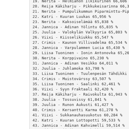
19. Nerita - Helmiahon Ilkikurinen 66,606 
20. Reija Käkiharju - Pikkukeisarinna 66,3
21. Nerita - Pumpulikummun Piparminttu-Pip
22. Katri - Kuuran Luukas 65,956 %

23. Nerita - Kaksoiselämää 65,838 %

24. Jannica - Adinan Yölintu 65,835 %

25. Juulia - Valokylän Valkyyria 65,803 %

26. Viixi - Kiisselikiukku 65,547 %

27. Crimis - Kaunon Villivadelma 65,534 %

28. Jannica - Varpulammen Lucia 65,430 %

29. Liisa Tuoninen - Ionin Antonovka 65,26
30. Nerita - Korppivaino 65,230 %

31. Jannica - Adinan Vesikko 64,011 %

32. Juulia - Juhlamoka 63,798 %

33. Liisa Tuoninen - Tuulenpesän Tähdikki 
34. Crimis - Muistovärssy 63,507 %

35. Liisa Tuoninen - Saalinki 62,461 %

36. Viixi - Syyn Fraktaali 62,420 %

37. Reija Käkiharju - Raivokulta 61,943 %

38. Juulia - Tossuvissy 61,841 %

39. Juulia - Runon Aukusti 61,427 %

40. Crimis - Kersantti Karma 61,278 %

41. Viixi - Sukkanauhasuukotus 60,284 %

42. Katri - Kuuran Lottopotti 59,533 %

43. Jannica - Adinan Kahvimelli 59,514 %
