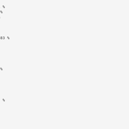
 %

%



83 %

%

 %
