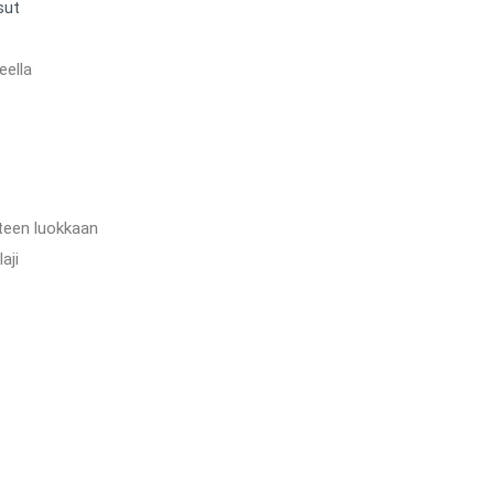
sut
eella
teen luokkaan
aji