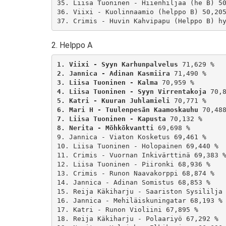
35. Liisa Tuoninen - Hiienhiljaa (he B) 50
36. Viixi - Kuolinnaamio (helppo B) 50,205
2. Helppo A
1. Viixi - Syyn Karhunpalvelus
2. Jannica - Adinan Kasmiira
3. Liisa Tuoninen - Kalma
4. Liisa Tuoninen - Syyn Virrentakoja
5. Katri - Kuuran Juhlamieli
6. Mari H - Tuulenpesän Kaamoskauhu
7. Liisa Tuoninen - Kapusta
8. Nerita - Möhkökvantti
 69,698 %

9. Jannica - Viaton Kosketus 69,461 %

10. Liisa Tuoninen - Holopainen 69,440 %

11. Crimis - Vuornan Inkivärttinä 69,383 %
12. Liisa Tuoninen - Piironki 68,936 %

13. Crimis - Runon Naavakorppi 68,874 %

14. Jannica - Adinan Somistus 68,853 %

15. Reija Käkiharju - Saariston Sysililja 
16. Jannica - Mehiläiskuningatar 68,193 %

17. Katri - Runon Violiini 67,895 %

18. Reija Käkiharju - Polaariyö 67,292 %
