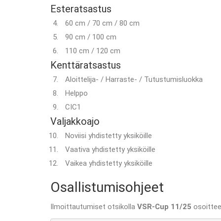
Esteratsastus
60 cm / 70 cm / 80 cm
90 cm / 100 cm
110 cm / 120 cm
Kenttäratsastus
Aloittelija- / Harraste- / Tutustumisluokka
Helppo
CIC1
Valjakkoajo
Noviisi yhdistetty yksiköille
Vaativa yhdistetty yksiköille
Vaikea yhdistetty yksiköille
Osallistumisohjeet
Ilmoittautumiset otsikolla
VSR-Cup 11/25
osoittee