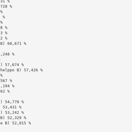
31 %

728 %

%

 %

%

8 %

3 %

2 %

B) 60,671 %

,248 %



) 57,674 %

helppo B) 57,426 %

%

567 %

,194 %

62 %

) 54,770 %

 53,431 %

) 53,242 %

B) 52,329 %

e B) 52,015 %
