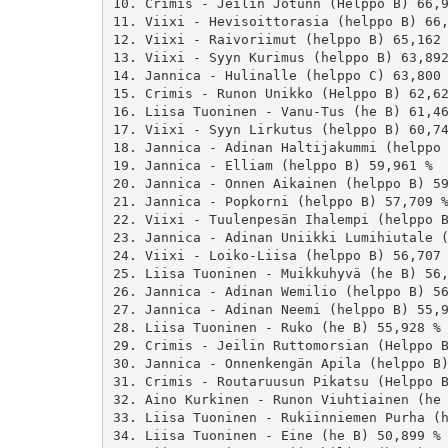
10. Crimis - Jeilin Jötunn (Helppo B) 66,9
11. Viixi - Hevisoittorasia (helppo B) 66,
12. Viixi - Raivoriimut (helppo B) 65,162 
13. Viixi - Syyn Kurimus (helppo B) 63,892
14. Jannica - Hulinalle (helppo C) 63,800 
15. Crimis - Runon Unikko (Helppo B) 62,62
16. Liisa Tuoninen - Vanu-Tus (he B) 61,46
17. Viixi - Syyn Lirkutus (helppo B) 60,74
18. Jannica - Adinan Haltijakummi (helppo 
19. Jannica - Elliam (helppo B) 59,961 %

20. Jannica - Onnen Aikainen (helppo B) 59
21. Jannica - Popkorni (helppo B) 57,709 %
22. Viixi - Tuulenpesän Ihalempi (helppo B
23. Jannica - Adinan Uniikki Lumihiutale (
24. Viixi - Loiko-Liisa (helppo B) 56,707 
25. Liisa Tuoninen - Muikkuhyvä (he B) 56,
26. Jannica - Adinan Wemilio (helppo B) 56
27. Jannica - Adinan Neemi (helppo B) 55,9
28. Liisa Tuoninen - Ruko (he B) 55,928 %

29. Crimis - Jeilin Ruttomorsian (Helppo B
30. Jannica - Onnenkengän Apila (helppo B)
31. Crimis - Routaruusun Pikatsu (Helppo B
32. Aino Kurkinen - Runon Viuhtiainen (he 
33. Liisa Tuoninen - Rukiinniemen Purha (h
34. Liisa Tuoninen - Eine (he B) 50,899 %
